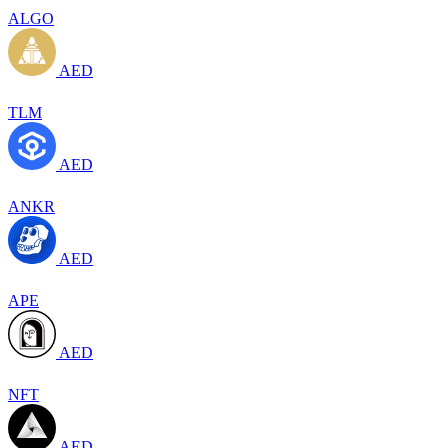
ALGO
AED
TLM
AED
ANKR
AED
APE
AED
NFT
AED