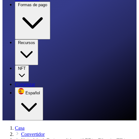
Formas de pago
Recursos
NFT
Comenzar
Español
Casa
Convertidor