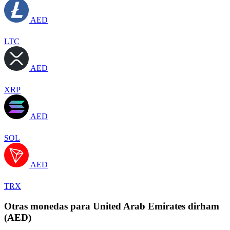
AED
LTC
AED
XRP
AED
SOL
AED
TRX
Otras monedas para United Arab Emirates dirham
(AED)