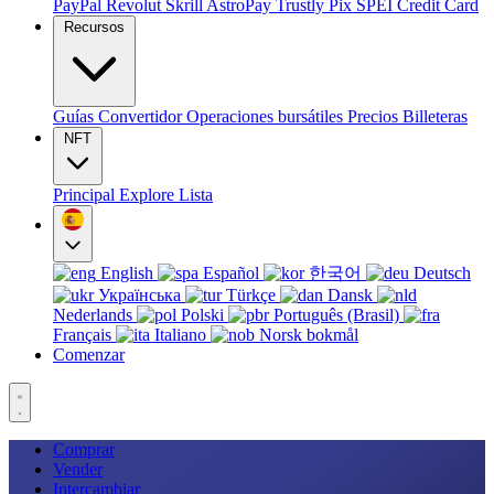
PayPal
Revolut
Skrill
AstroPay
Trustly
Pix
SPEI
Credit Card
Recursos
Guías
Convertidor
Operaciones bursátiles
Precios
Billeteras
NFT
Principal
Explore
Lista
English
Español
한국어
Deutsch
Українська
Türkçe
Dansk
Nederlands
Polski
Português (Brasil)
Français
Italiano
Norsk bokmål
Comenzar
Comprar
Vender
Intercambiar