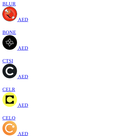
BLUR
AED
BONE
AED
CTSI
AED
CELR
AED
CELO
AED