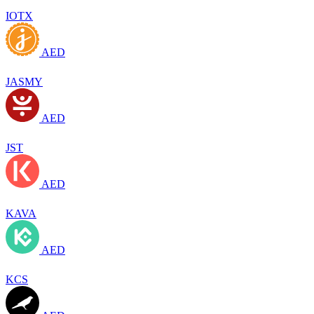
IOTX
AED
JASMY
AED
JST
AED
KAVA
AED
KCS