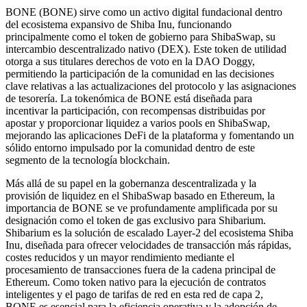
BONE (BONE) sirve como un activo digital fundacional dentro
del ecosistema expansivo de Shiba Inu, funcionando
principalmente como el token de gobierno para ShibaSwap, su
intercambio descentralizado nativo (DEX). Este token de utilidad
otorga a sus titulares derechos de voto en la DAO Doggy,
permitiendo la participación de la comunidad en las decisiones
clave relativas a las actualizaciones del protocolo y las asignaciones
de tesorería. La tokenómica de BONE está diseñada para
incentivar la participación, con recompensas distribuidas por
apostar y proporcionar liquidez a varios pools en ShibaSwap,
mejorando las aplicaciones DeFi de la plataforma y fomentando un
sólido entorno impulsado por la comunidad dentro de este
segmento de la tecnología blockchain.
Más allá de su papel en la gobernanza descentralizada y la
provisión de liquidez en el ShibaSwap basado en Ethereum, la
importancia de BONE se ve profundamente amplificada por su
designación como el token de gas exclusivo para Shibarium.
Shibarium es la solución de escalado Layer-2 del ecosistema Shiba
Inu, diseñada para ofrecer velocidades de transacción más rápidas,
costes reducidos y un mayor rendimiento mediante el
procesamiento de transacciones fuera de la cadena principal de
Ethereum. Como token nativo para la ejecución de contratos
inteligentes y el pago de tarifas de red en esta red de capa 2,
BONE es esencial para la eficiencia operativa y la adopción de