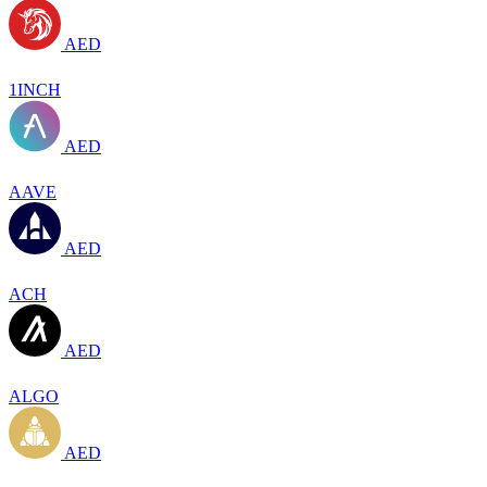
AED
1INCH
AED
AAVE
AED
ACH
AED
ALGO
AED