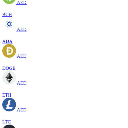
AED
BCH
AED
ADA
AED
DOGE
AED
ETH
AED
LTC