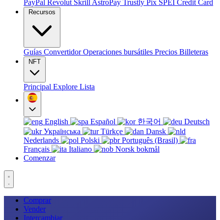
PayPal
Revolut
Skrill
AstroPay
Trustly
Pix
SPEI
Credit Card
Recursos
Guías
Convertidor
Operaciones bursátiles
Precios
Billeteras
NFT
Principal
Explore
Lista
English
Español
한국어
Deutsch
Українська
Türkçe
Dansk
Nederlands
Polski
Português (Brasil)
Français
Italiano
Norsk bokmål
Comenzar
Comprar
Vender
Intercambiar