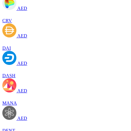
AED
CRV
AED
DAI
AED
DASH
AED
MANA
AED
DENT