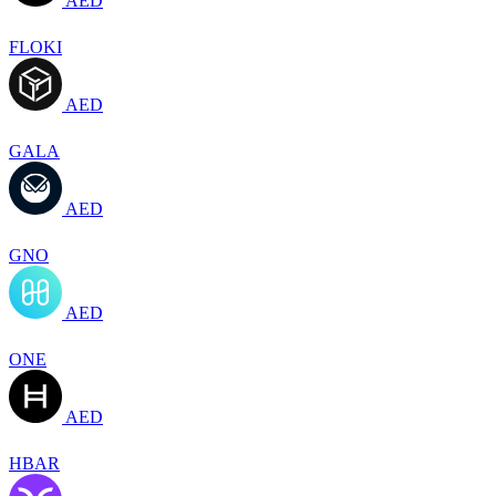
AED
FLOKI
AED
GALA
AED
GNO
AED
ONE
AED
HBAR