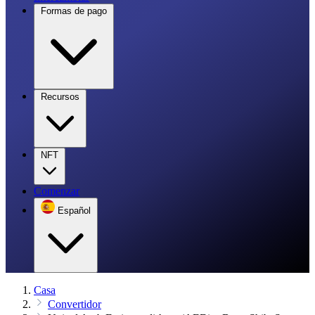
Formas de pago
Recursos
NFT
Comenzar
Español
Casa
Convertidor