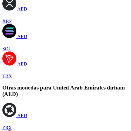
AED
XRP
AED
SOL
AED
TRX
Otras monedas para United Arab Emirates dirham
(AED)
AED
ZRX