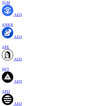
TLM
AED
ANKR
AED
APE
AED
NFT
AED
API3
AED