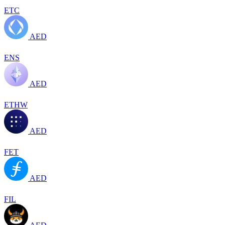
ETC
AED
ENS
AED
ETHW
AED
FET
AED
FIL