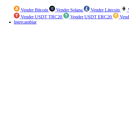
Vender Bitcoin
Vender Solana
Vender Litecoin
V
Vender USDT TRC20
Vender USDT ERC20
Vend
Intercambiar