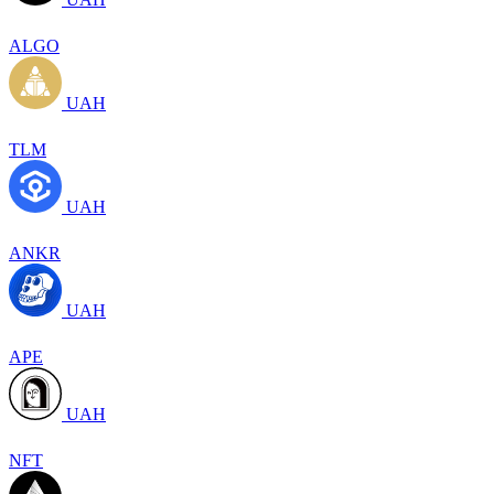
ALGO
UAH
TLM
UAH
ANKR
UAH
APE
UAH
NFT