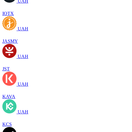
UAH
IOTX
UAH
JASMY
UAH
JST
UAH
KAVA
UAH
KCS