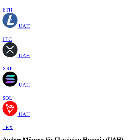
ETH
UAH
LTC
UAH
XRP
UAH
SOL
UAH
TRX
Andere Münzen für Ukrainian Hryvnia (UAH)