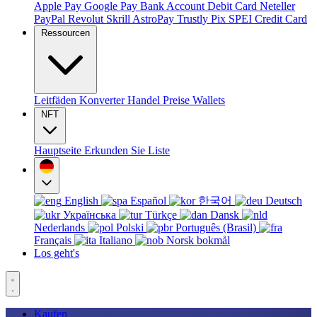
Apple Pay
Google Pay
Bank Account
Debit Card
Neteller
PayPal
Revolut
Skrill
AstroPay
Trustly
Pix
SPEI
Credit Card
Ressourcen
Leitfäden
Konverter
Handel
Preise
Wallets
NFT
Hauptseite
Erkunden Sie
Liste
English
Español
한국어
Deutsch
Українська
Türkçe
Dansk
Nederlands
Polski
Português (Brasil)
Français
Italiano
Norsk bokmål
Los geht's
Kaufen