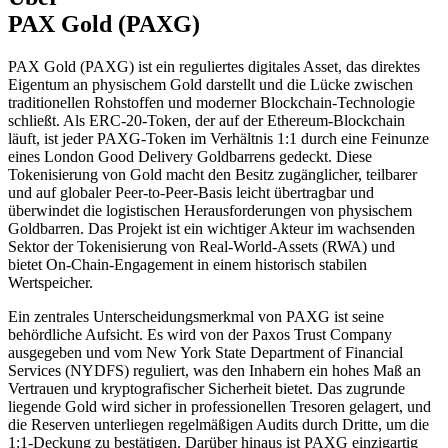
PAX Gold (PAXG)
PAX Gold (PAXG) ist ein reguliertes digitales Asset, das direktes
Eigentum an physischem Gold darstellt und die Lücke zwischen
traditionellen Rohstoffen und moderner Blockchain-Technologie
schließt. Als ERC-20-Token, der auf der Ethereum-Blockchain
läuft, ist jeder PAXG-Token im Verhältnis 1:1 durch eine Feinunze
eines London Good Delivery Goldbarrens gedeckt. Diese
Tokenisierung von Gold macht den Besitz zugänglicher, teilbarer
und auf globaler Peer-to-Peer-Basis leicht übertragbar und
überwindet die logistischen Herausforderungen von physischem
Goldbarren. Das Projekt ist ein wichtiger Akteur im wachsenden
Sektor der Tokenisierung von Real-World-Assets (RWA) und
bietet On-Chain-Engagement in einem historisch stabilen
Wertspeicher.
Ein zentrales Unterscheidungsmerkmal von PAXG ist seine
behördliche Aufsicht. Es wird von der Paxos Trust Company
ausgegeben und vom New York State Department of Financial
Services (NYDFS) reguliert, was den Inhabern ein hohes Maß an
Vertrauen und kryptografischer Sicherheit bietet. Das zugrunde
liegende Gold wird sicher in professionellen Tresoren gelagert, und
die Reserven unterliegen regelmäßigen Audits durch Dritte, um die
1:1-Deckung zu bestätigen. Darüber hinaus ist PAXG einzigartig