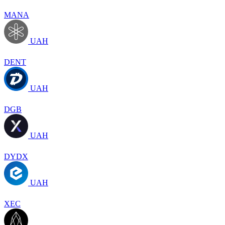
MANA
UAH
DENT
UAH
DGB
UAH
DYDX
UAH
XEC