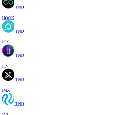
TND
HOOK
TND
ICX
TND
ILV
TND
IMX
TND
INJ