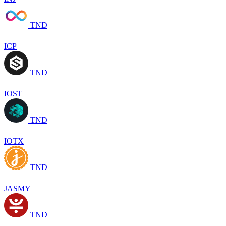
TND
ICP
TND
IOST
TND
IOTX
TND
JASMY
TND