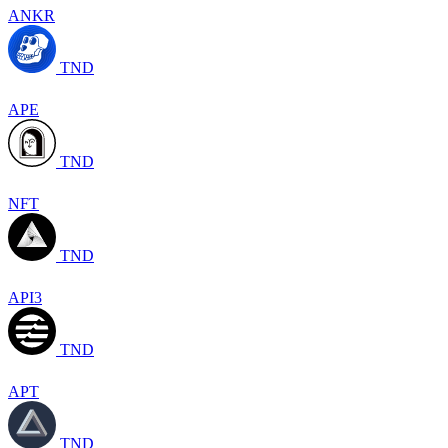
ANKR
TND
APE
TND
NFT
TND
API3
TND
APT
TND