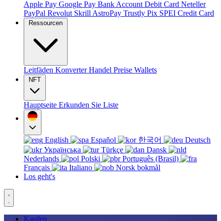
Apple Pay
Google Pay
Bank Account
Debit Card
Neteller
PayPal
Revolut
Skrill
AstroPay
Trustly
Pix
SPEI
Credit Card
Ressourcen
Leitfäden
Konverter
Handel
Preise
Wallets
NFT
Hauptseite
Erkunden Sie
Liste
English
Español
한국어
Deutsch
Українська
Türkçe
Dansk
Nederlands
Polski
Português (Brasil)
Français
Italiano
Norsk bokmål
Los geht's
Kaufen