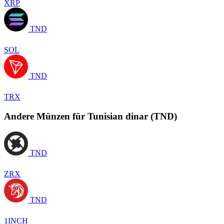
XRP
TND
SOL
TND
TRX
Andere Münzen für Tunisian dinar (TND)
TND
ZRX
TND
1INCH