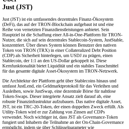
Just (JST)
Just (JST) ist ein umfassendes dezentrales Finanz-Ökosystem
(DeFi), das auf der TRON-Blockchain aufgebaut ist und eine
Reihe von vernetzten Finanzdienstleistungen anbietet. Sein
Hauptziel ist die Schaffung einer All-in-One-Plattform für TRON-
Nutzer, die sich auf sein dezentrales Stablecoin-System, JustStable,
konzentriert. Über dieses System können Benutzer den nativen
Token von TRON (TRX) in einer Collateralized Debt Position
(CDP) als Sicherheit hinterlegen, um USDJ zu prägen, einen
Stablecoin, der 1:1 an den US-Dollar gekoppelt ist. Diese
Kernfunktionalität bietet Liquidität und ein stabiles Tauschmittel
für das gesamte digitale Asset-Ökosystem im TRON-Netzwerk.
Die Architektur der Plattform geht über Stablecoins hinaus und
umfasst JustLend, ein Geldmarktprotokoll für das Verleihen und
Ausleihen, sowie JustSwap, eine dezentrale Börse für nahtlose
Token-Swaps. Dieser integrierte Ansatz zielt darauf ab, eine
robuste Finanzinfrastruktur aufzubauen. Das native digitale Asset,
JST, ist ein TRC-20-Token, der einen doppelten Zweck erfüllt. Als
Utility-Token wird er zur Zahlung von Zinsen auf CDPs
verwendet. Noch wichtiger ist, dass JST als Governance-Token
fungiert und Inhabern die Teilnahme an der On-Chain-Governance
ermöglicht, indem sie über Schlüsselparameter wie