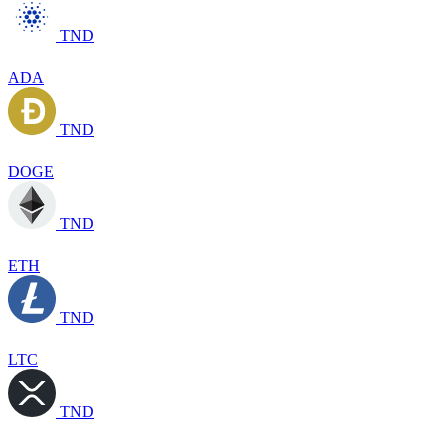
TND
ADA
TND
DOGE
TND
ETH
TND
LTC
TND