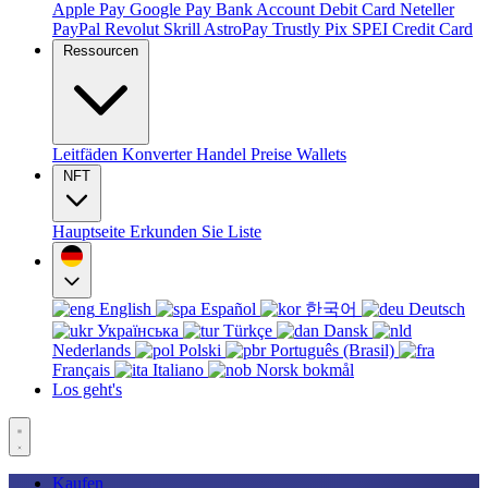
Apple Pay
Google Pay
Bank Account
Debit Card
Neteller
PayPal
Revolut
Skrill
AstroPay
Trustly
Pix
SPEI
Credit Card
Ressourcen
Leitfäden
Konverter
Handel
Preise
Wallets
NFT
Hauptseite
Erkunden Sie
Liste
English
Español
한국어
Deutsch
Українська
Türkçe
Dansk
Nederlands
Polski
Português (Brasil)
Français
Italiano
Norsk bokmål
Los geht's
Kaufen