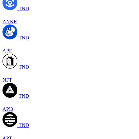
TND
ANKR
TND
APE
TND
NFT
TND
API3
TND
APT