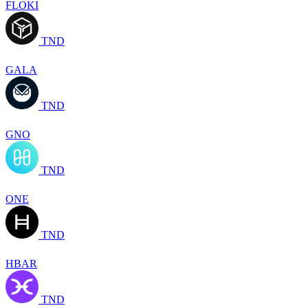
FLOKI
TND
GALA
TND
GNO
TND
ONE
TND
HBAR
TND