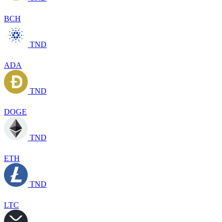
BCH
TND
ADA
TND
DOGE
TND
ETH
TND
LTC