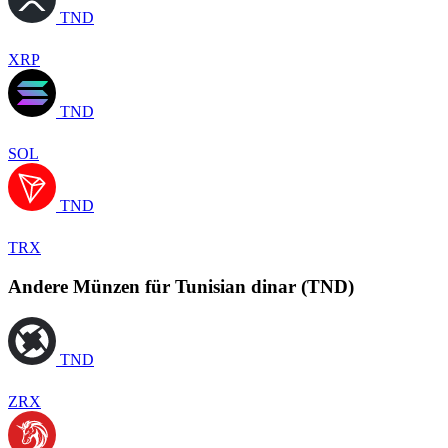
TND
XRP
TND
SOL
TND
TRX
Andere Münzen für Tunisian dinar (TND)
TND
ZRX