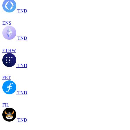
TND
ENS
TND
ETHW
TND
FET
TND
FIL
TND