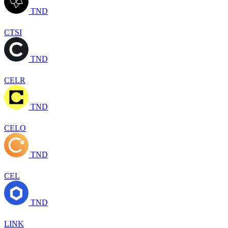
TND
CTSI
TND
CELR
TND
CELO
TND
CEL
TND
LINK