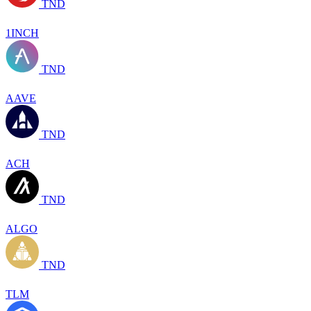
TND
1INCH
TND
AAVE
TND
ACH
TND
ALGO
TND
TLM