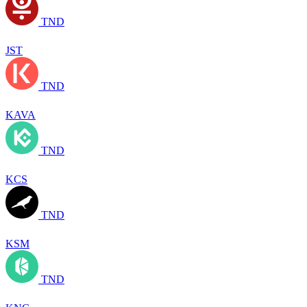
TND
JST
TND
KAVA
TND
KCS
TND
KSM
TND