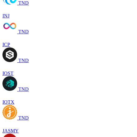
TND
INJ
TND
ICP
TND
IOST
TND
IOTX
TND
JASMY