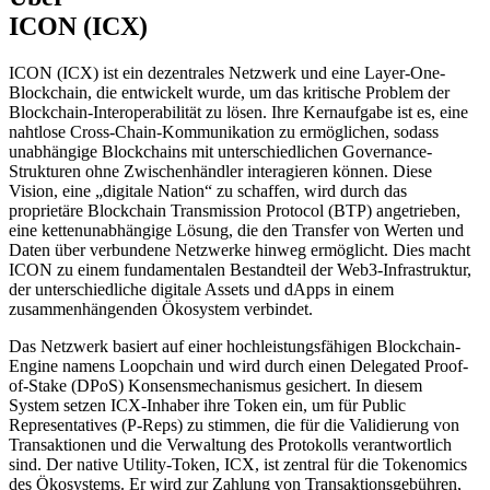
ICON (ICX)
ICON (ICX) ist ein dezentrales Netzwerk und eine Layer-One-
Blockchain, die entwickelt wurde, um das kritische Problem der
Blockchain-Interoperabilität zu lösen. Ihre Kernaufgabe ist es, eine
nahtlose Cross-Chain-Kommunikation zu ermöglichen, sodass
unabhängige Blockchains mit unterschiedlichen Governance-
Strukturen ohne Zwischenhändler interagieren können. Diese
Vision, eine „digitale Nation“ zu schaffen, wird durch das
proprietäre Blockchain Transmission Protocol (BTP) angetrieben,
eine kettenunabhängige Lösung, die den Transfer von Werten und
Daten über verbundene Netzwerke hinweg ermöglicht. Dies macht
ICON zu einem fundamentalen Bestandteil der Web3-Infrastruktur,
der unterschiedliche digitale Assets und dApps in einem
zusammenhängenden Ökosystem verbindet.
Das Netzwerk basiert auf einer hochleistungsfähigen Blockchain-
Engine namens Loopchain und wird durch einen Delegated Proof-
of-Stake (DPoS) Konsensmechanismus gesichert. In diesem
System setzen ICX-Inhaber ihre Token ein, um für Public
Representatives (P-Reps) zu stimmen, die für die Validierung von
Transaktionen und die Verwaltung des Protokolls verantwortlich
sind. Der native Utility-Token, ICX, ist zentral für die Tokenomics
des Ökosystems. Er wird zur Zahlung von Transaktionsgebühren,