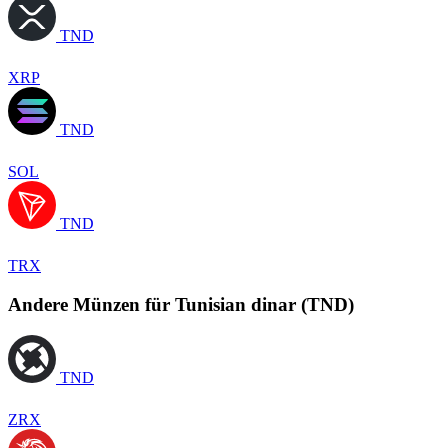
TND
XRP
TND
SOL
TND
TRX
Andere Münzen für Tunisian dinar (TND)
TND
ZRX