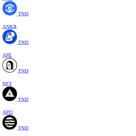
TND
ANKR
TND
APE
TND
NFT
TND
API3
TND