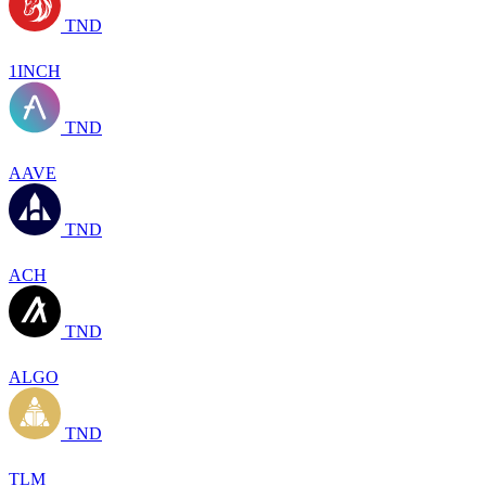
TND
1INCH
TND
AAVE
TND
ACH
TND
ALGO
TND
TLM