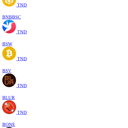
TND
BNBBSC
TND
BSW
TND
BSV
TND
BLUR
TND
BONE