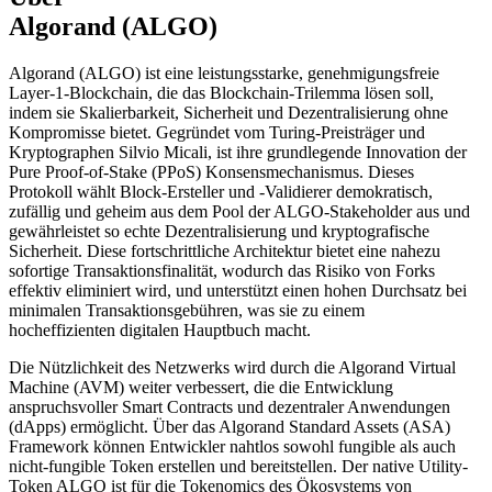
Algorand (ALGO)
Algorand (ALGO) ist eine leistungsstarke, genehmigungsfreie
Layer-1-Blockchain, die das Blockchain-Trilemma lösen soll,
indem sie Skalierbarkeit, Sicherheit und Dezentralisierung ohne
Kompromisse bietet. Gegründet vom Turing-Preisträger und
Kryptographen Silvio Micali, ist ihre grundlegende Innovation der
Pure Proof-of-Stake (PPoS) Konsensmechanismus. Dieses
Protokoll wählt Block-Ersteller und -Validierer demokratisch,
zufällig und geheim aus dem Pool der ALGO-Stakeholder aus und
gewährleistet so echte Dezentralisierung und kryptografische
Sicherheit. Diese fortschrittliche Architektur bietet eine nahezu
sofortige Transaktionsfinalität, wodurch das Risiko von Forks
effektiv eliminiert wird, und unterstützt einen hohen Durchsatz bei
minimalen Transaktionsgebühren, was sie zu einem
hocheffizienten digitalen Hauptbuch macht.
Die Nützlichkeit des Netzwerks wird durch die Algorand Virtual
Machine (AVM) weiter verbessert, die die Entwicklung
anspruchsvoller Smart Contracts und dezentraler Anwendungen
(dApps) ermöglicht. Über das Algorand Standard Assets (ASA)
Framework können Entwickler nahtlos sowohl fungible als auch
nicht-fungible Token erstellen und bereitstellen. Der native Utility-
Token ALGO ist für die Tokenomics des Ökosystems von