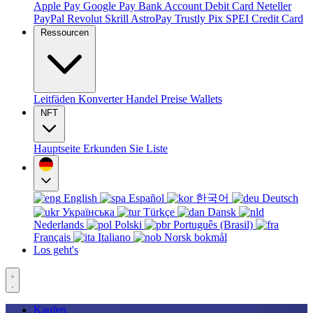
Apple Pay
Google Pay
Bank Account
Debit Card
Neteller
PayPal
Revolut
Skrill
AstroPay
Trustly
Pix
SPEI
Credit Card
Ressourcen
Leitfäden
Konverter
Handel
Preise
Wallets
NFT
Hauptseite
Erkunden Sie
Liste
English
Español
한국어
Deutsch
Українська
Türkçe
Dansk
Nederlands
Polski
Português (Brasil)
Français
Italiano
Norsk bokmål
Los geht's
Kaufen