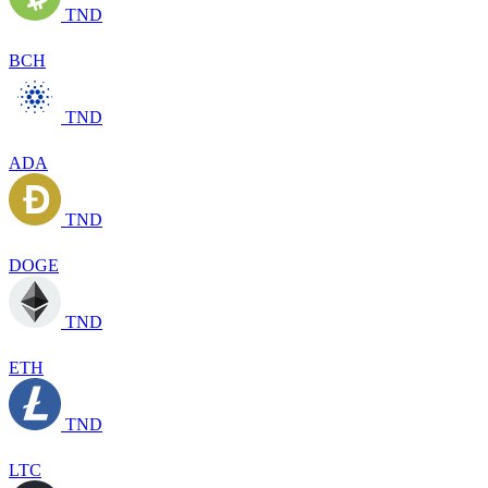
TND
BCH
TND
ADA
TND
DOGE
TND
ETH
TND
LTC