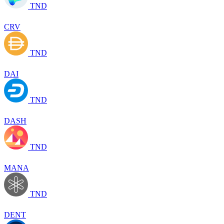
TND
CRV
TND
DAI
TND
DASH
TND
MANA
TND
DENT