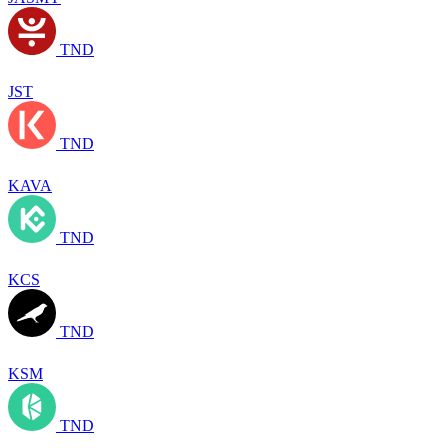
TND
JST
TND
KAVA
TND
KCS
TND
KSM
TND