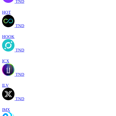
TND
HOT
TND
HOOK
TND
ICX
TND
ILV
TND
IMX