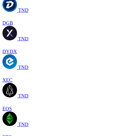
TND
DGB
TND
DYDX
TND
XEC
TND
EOS
TND