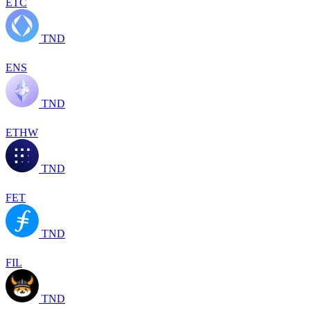
ETC
TND
ENS
TND
ETHW
TND
FET
TND
FIL
TND