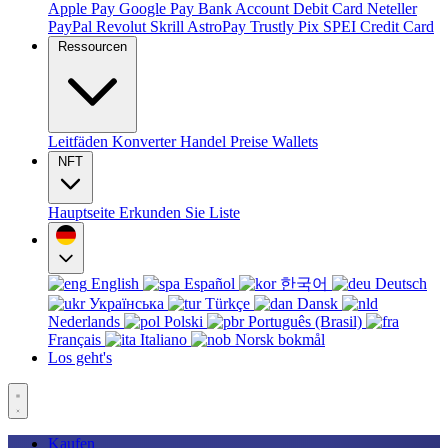
Apple Pay
Google Pay
Bank Account
Debit Card
Neteller
PayPal
Revolut
Skrill
AstroPay
Trustly
Pix
SPEI
Credit Card
Ressourcen
Leitfäden
Konverter
Handel
Preise
Wallets
NFT
Hauptseite
Erkunden Sie
Liste
English
Español
한국어
Deutsch
Українська
Türkçe
Dansk
Nederlands
Polski
Português (Brasil)
Français
Italiano
Norsk bokmål
Los geht's
Kaufen