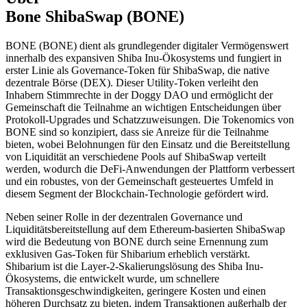
Bone ShibaSwap (BONE)
BONE (BONE) dient als grundlegender digitaler Vermögenswert
innerhalb des expansiven Shiba Inu-Ökosystems und fungiert in
erster Linie als Governance-Token für ShibaSwap, die native
dezentrale Börse (DEX). Dieser Utility-Token verleiht den
Inhabern Stimmrechte in der Doggy DAO und ermöglicht der
Gemeinschaft die Teilnahme an wichtigen Entscheidungen über
Protokoll-Upgrades und Schatzzuweisungen. Die Tokenomics von
BONE sind so konzipiert, dass sie Anreize für die Teilnahme
bieten, wobei Belohnungen für den Einsatz und die Bereitstellung
von Liquidität an verschiedene Pools auf ShibaSwap verteilt
werden, wodurch die DeFi-Anwendungen der Plattform verbessert
und ein robustes, von der Gemeinschaft gesteuertes Umfeld in
diesem Segment der Blockchain-Technologie gefördert wird.
Neben seiner Rolle in der dezentralen Governance und
Liquiditätsbereitstellung auf dem Ethereum-basierten ShibaSwap
wird die Bedeutung von BONE durch seine Ernennung zum
exklusiven Gas-Token für Shibarium erheblich verstärkt.
Shibarium ist die Layer-2-Skalierungslösung des Shiba Inu-
Ökosystems, die entwickelt wurde, um schnellere
Transaktionsgeschwindigkeiten, geringere Kosten und einen
höheren Durchsatz zu bieten, indem Transaktionen außerhalb der