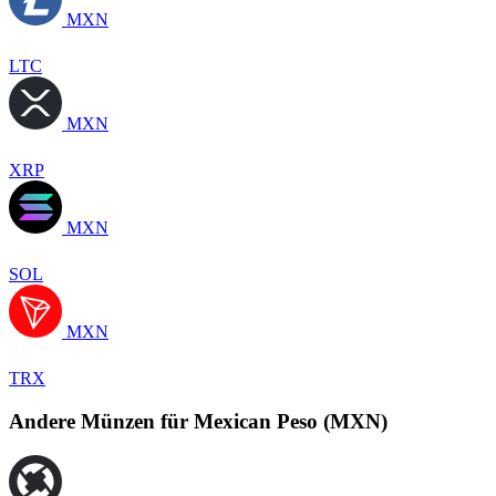
MXN
LTC
MXN
XRP
MXN
SOL
MXN
TRX
Andere Münzen für Mexican Peso (MXN)