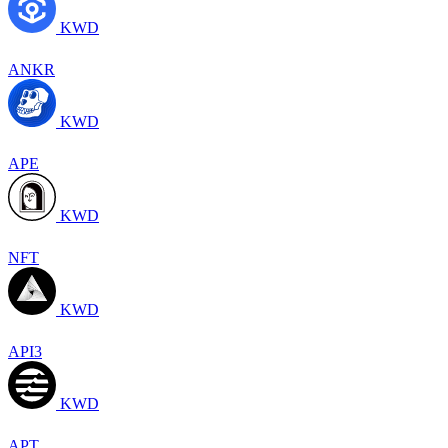
KWD
ANKR
KWD
APE
KWD
NFT
KWD
API3
KWD
APT