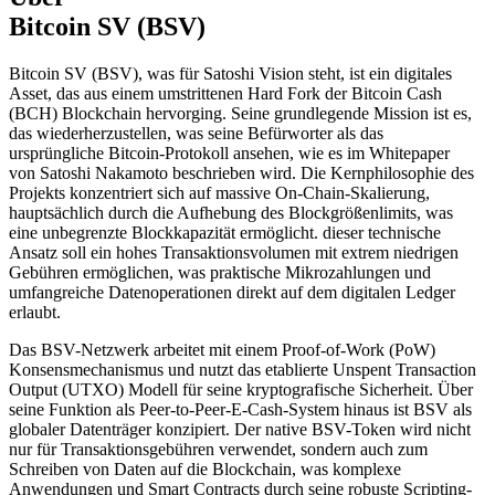
Bitcoin SV (BSV)
Bitcoin SV (BSV), was für Satoshi Vision steht, ist ein digitales
Asset, das aus einem umstrittenen Hard Fork der Bitcoin Cash
(BCH) Blockchain hervorging. Seine grundlegende Mission ist es,
das wiederherzustellen, was seine Befürworter als das
ursprüngliche Bitcoin-Protokoll ansehen, wie es im Whitepaper
von Satoshi Nakamoto beschrieben wird. Die Kernphilosophie des
Projekts konzentriert sich auf massive On-Chain-Skalierung,
hauptsächlich durch die Aufhebung des Blockgrößenlimits, was
eine unbegrenzte Blockkapazität ermöglicht. dieser technische
Ansatz soll ein hohes Transaktionsvolumen mit extrem niedrigen
Gebühren ermöglichen, was praktische Mikrozahlungen und
umfangreiche Datenoperationen direkt auf dem digitalen Ledger
erlaubt.
Das BSV-Netzwerk arbeitet mit einem Proof-of-Work (PoW)
Konsensmechanismus und nutzt das etablierte Unspent Transaction
Output (UTXO) Modell für seine kryptografische Sicherheit. Über
seine Funktion als Peer-to-Peer-E-Cash-System hinaus ist BSV als
globaler Datenträger konzipiert. Der native BSV-Token wird nicht
nur für Transaktionsgebühren verwendet, sondern auch zum
Schreiben von Daten auf die Blockchain, was komplexe
Anwendungen und Smart Contracts durch seine robuste Scripting-