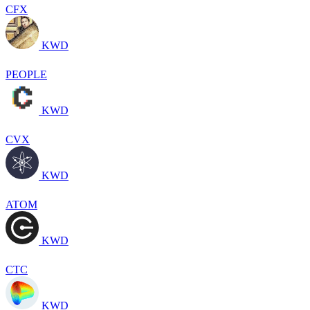
CFX
KWD
PEOPLE
KWD
CVX
KWD
ATOM
KWD
CTC
KWD