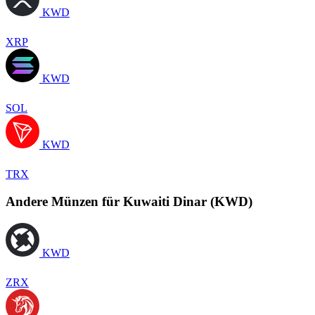
KWD
XRP
KWD
SOL
KWD
TRX
Andere Münzen für Kuwaiti Dinar (KWD)
KWD
ZRX