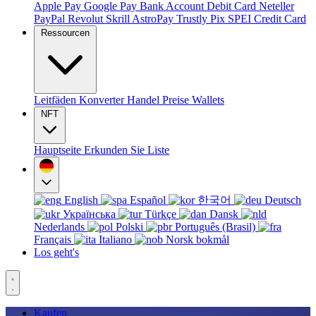
Apple Pay
Google Pay
Bank Account
Debit Card
Neteller
PayPal
Revolut
Skrill
AstroPay
Trustly
Pix
SPEI
Credit Card
Ressourcen
Leitfäden
Konverter
Handel
Preise
Wallets
NFT
Hauptseite
Erkunden Sie
Liste
English
Español
한국어
Deutsch
Українська
Türkçe
Dansk
Nederlands
Polski
Português (Brasil)
Français
Italiano
Norsk bokmål
Los geht's
Kaufen