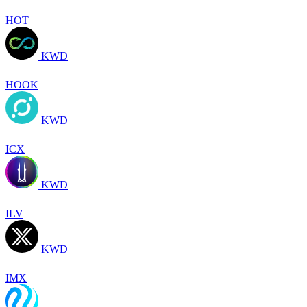
HOT
KWD
HOOK
KWD
ICX
KWD
ILV
KWD
IMX