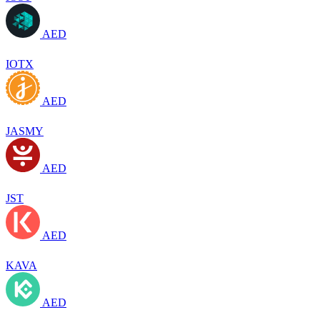
AED
IOTX
AED
JASMY
AED
JST
AED
KAVA
AED