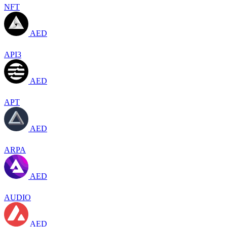
NFT
AED
API3
AED
APT
AED
ARPA
AED
AUDIO
AED