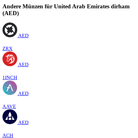
Andere Münzen für United Arab Emirates dirham
(AED)
AED
ZRX
AED
1INCH
AED
AAVE
AED
ACH