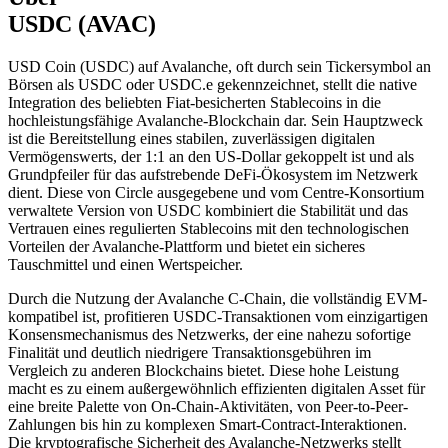
USDC (AVAC)
USD Coin (USDC) auf Avalanche, oft durch sein Tickersymbol an
Börsen als USDC oder USDC.e gekennzeichnet, stellt die native
Integration des beliebten Fiat-besicherten Stablecoins in die
hochleistungsfähige Avalanche-Blockchain dar. Sein Hauptzweck
ist die Bereitstellung eines stabilen, zuverlässigen digitalen
Vermögenswerts, der 1:1 an den US-Dollar gekoppelt ist und als
Grundpfeiler für das aufstrebende DeFi-Ökosystem im Netzwerk
dient. Diese von Circle ausgegebene und vom Centre-Konsortium
verwaltete Version von USDC kombiniert die Stabilität und das
Vertrauen eines regulierten Stablecoins mit den technologischen
Vorteilen der Avalanche-Plattform und bietet ein sicheres
Tauschmittel und einen Wertspeicher.
Durch die Nutzung der Avalanche C-Chain, die vollständig EVM-
kompatibel ist, profitieren USDC-Transaktionen vom einzigartigen
Konsensmechanismus des Netzwerks, der eine nahezu sofortige
Finalität und deutlich niedrigere Transaktionsgebühren im
Vergleich zu anderen Blockchains bietet. Diese hohe Leistung
macht es zu einem außergewöhnlich effizienten digitalen Asset für
eine breite Palette von On-Chain-Aktivitäten, von Peer-to-Peer-
Zahlungen bis hin zu komplexen Smart-Contract-Interaktionen.
Die kryptografische Sicherheit des Avalanche-Netzwerks stellt