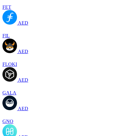
FET
AED
FIL
AED
FLOKI
AED
GALA
AED
GNO