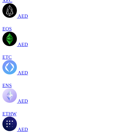
XEC
AED
EOS
AED
ETC
AED
ENS
AED
ETHW
AED