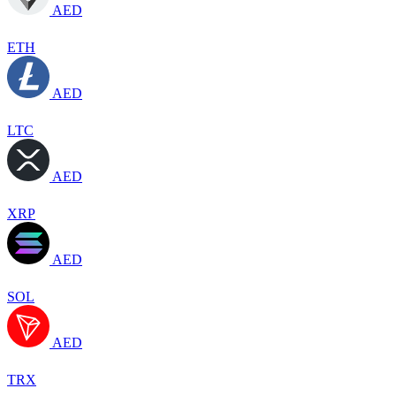
AED
ETH
AED
LTC
AED
XRP
AED
SOL
AED
TRX