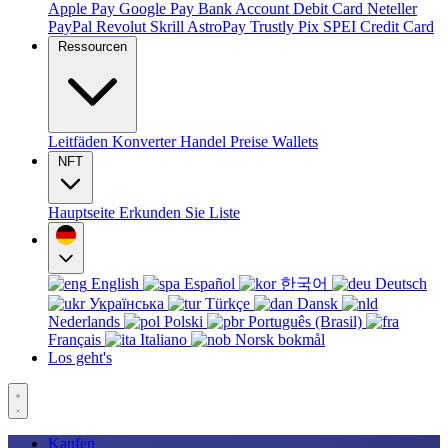
Apple Pay
Google Pay
Bank Account
Debit Card
Neteller
PayPal
Revolut
Skrill
AstroPay
Trustly
Pix
SPEI
Credit Card
Ressourcen
Leitfäden
Konverter
Handel
Preise
Wallets
NFT
Hauptseite
Erkunden Sie
Liste
English
Español
한국어
Deutsch
Українська
Türkçe
Dansk
Nederlands
Polski
Português (Brasil)
Français
Italiano
Norsk bokmål
Los geht's
Kaufen