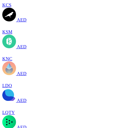
KCS
AED
KSM
AED
KNC
AED
LDO
AED
LQTY
AED