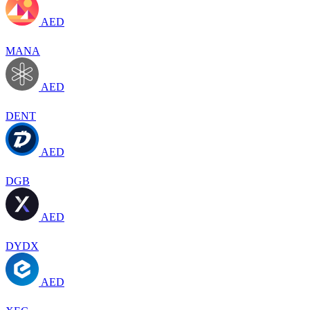
AED
MANA
AED
DENT
AED
DGB
AED
DYDX
AED