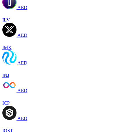
AED
ILV
AED
IMX
AED
INJ
AED
ICP
AED
IOST