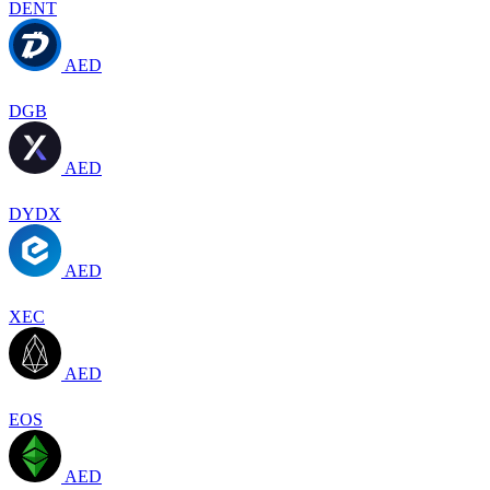
DENT
AED
DGB
AED
DYDX
AED
XEC
AED
EOS
AED