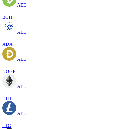
AED
BCH
AED
ADA
AED
DOGE
AED
ETH
AED
LTC