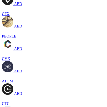
AED
CFX
AED
PEOPLE
AED
CVX
AED
ATOM
AED
CTC