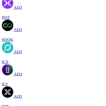
AED
HOT
AED
HOOK
AED
ICX
AED
ILV
AED