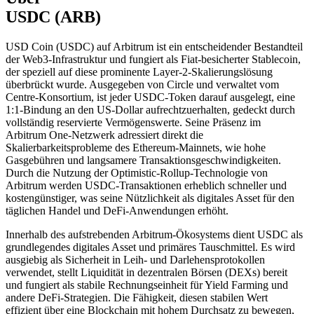
USDC (ARB)
USD Coin (USDC) auf Arbitrum ist ein entscheidender Bestandteil
der Web3-Infrastruktur und fungiert als Fiat-besicherter Stablecoin,
der speziell auf diese prominente Layer-2-Skalierungslösung
überbrückt wurde. Ausgegeben von Circle und verwaltet vom
Centre-Konsortium, ist jeder USDC-Token darauf ausgelegt, eine
1:1-Bindung an den US-Dollar aufrechtzuerhalten, gedeckt durch
vollständig reservierte Vermögenswerte. Seine Präsenz im
Arbitrum One-Netzwerk adressiert direkt die
Skalierbarkeitsprobleme des Ethereum-Mainnets, wie hohe
Gasgebühren und langsamere Transaktionsgeschwindigkeiten.
Durch die Nutzung der Optimistic-Rollup-Technologie von
Arbitrum werden USDC-Transaktionen erheblich schneller und
kostengünstiger, was seine Nützlichkeit als digitales Asset für den
täglichen Handel und DeFi-Anwendungen erhöht.
Innerhalb des aufstrebenden Arbitrum-Ökosystems dient USDC als
grundlegendes digitales Asset und primäres Tauschmittel. Es wird
ausgiebig als Sicherheit in Leih- und Darlehensprotokollen
verwendet, stellt Liquidität in dezentralen Börsen (DEXs) bereit
und fungiert als stabile Rechnungseinheit für Yield Farming und
andere DeFi-Strategien. Die Fähigkeit, diesen stabilen Wert
effizient über eine Blockchain mit hohem Durchsatz zu bewegen,