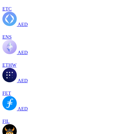
ETC
AED
ENS
AED
ETHW
AED
FET
AED
FIL