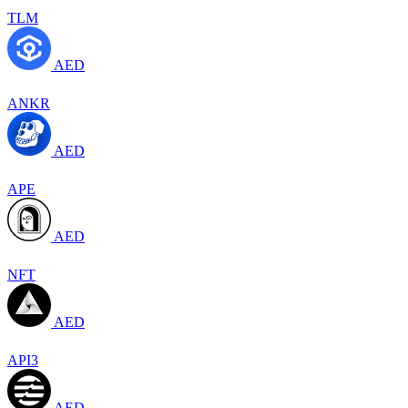
TLM
AED
ANKR
AED
APE
AED
NFT
AED
API3
AED