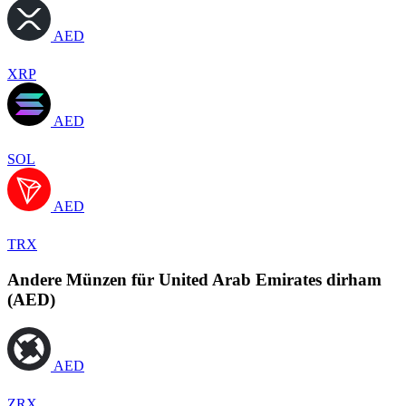
AED
XRP
AED
SOL
AED
TRX
Andere Münzen für United Arab Emirates dirham
(AED)
AED
ZRX