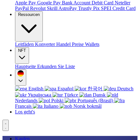
Apple Pay
Google Pay
Bank Account
Debit Card
Neteller
PayPal
Revolut
Skrill
AstroPay
Trustly
Pix
SPEI
Credit Card
Ressourcen
Leitfäden
Konverter
Handel
Preise
Wallets
NFT
Hauptseite
Erkunden Sie
Liste
English
Español
한국어
Deutsch
Українська
Türkçe
Dansk
Nederlands
Polski
Português (Brasil)
Français
Italiano
Norsk bokmål
Los geht's
Kaufen