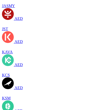
JASMY
AED
JST
AED
KAVA
AED
KCS
AED
KSM