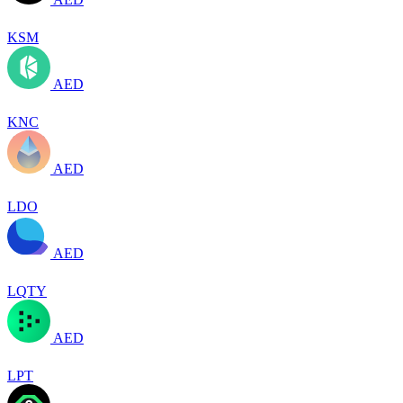
KSM
AED
KNC
AED
LDO
AED
LQTY
AED
LPT