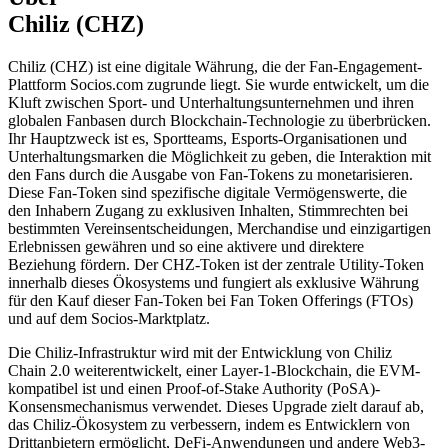
Chiliz (CHZ)
Chiliz (CHZ) ist eine digitale Währung, die der Fan-Engagement-
Plattform Socios.com zugrunde liegt. Sie wurde entwickelt, um die
Kluft zwischen Sport- und Unterhaltungsunternehmen und ihren
globalen Fanbasen durch Blockchain-Technologie zu überbrücken.
Ihr Hauptzweck ist es, Sportteams, Esports-Organisationen und
Unterhaltungsmarken die Möglichkeit zu geben, die Interaktion mit
den Fans durch die Ausgabe von Fan-Tokens zu monetarisieren.
Diese Fan-Token sind spezifische digitale Vermögenswerte, die
den Inhabern Zugang zu exklusiven Inhalten, Stimmrechten bei
bestimmten Vereinsentscheidungen, Merchandise und einzigartigen
Erlebnissen gewähren und so eine aktivere und direktere
Beziehung fördern. Der CHZ-Token ist der zentrale Utility-Token
innerhalb dieses Ökosystems und fungiert als exklusive Währung
für den Kauf dieser Fan-Token bei Fan Token Offerings (FTOs)
und auf dem Socios-Marktplatz.
Die Chiliz-Infrastruktur wird mit der Entwicklung von Chiliz
Chain 2.0 weiterentwickelt, einer Layer-1-Blockchain, die EVM-
kompatibel ist und einen Proof-of-Stake Authority (PoSA)-
Konsensmechanismus verwendet. Dieses Upgrade zielt darauf ab,
das Chiliz-Ökosystem zu verbessern, indem es Entwicklern von
Drittanbietern ermöglicht, DeFi-Anwendungen und andere Web3-