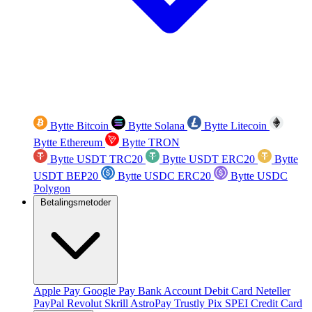
Bytte Bitcoin
Bytte Solana
Bytte Litecoin
Bytte Ethereum
Bytte TRON
Bytte USDT TRC20
Bytte USDT ERC20
Bytte
USDT BEP20
Bytte USDC ERC20
Bytte USDC
Polygon
Betalingsmetoder
Apple Pay
Google Pay
Bank Account
Debit Card
Neteller
PayPal
Revolut
Skrill
AstroPay
Trustly
Pix
SPEI
Credit Card