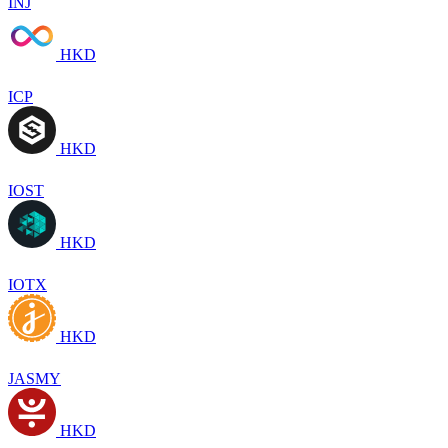
INJ
HKD
ICP
HKD
IOST
HKD
IOTX
HKD
JASMY
HKD