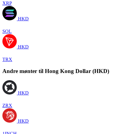
XRP
HKD
SOL
HKD
TRX
Andre mønter til Hong Kong Dollar (HKD)
HKD
ZRX
HKD
1INCH