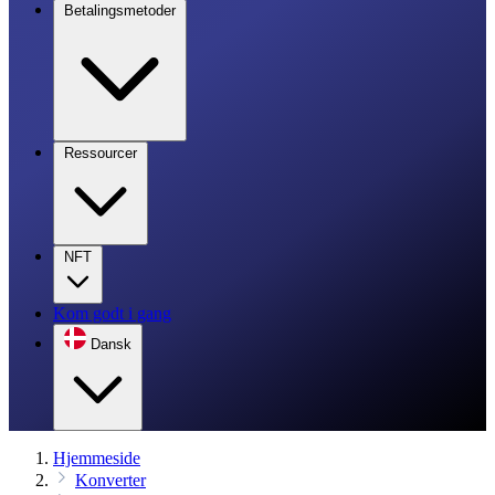
Betalingsmetoder
Ressourcer
NFT
Kom godt i gang
Dansk
Hjemmeside
Konverter