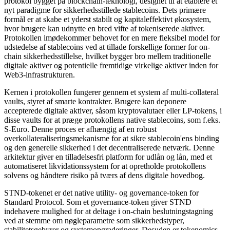
protokol bygget på blockchain-teknologi, designet til at etablere et
nyt paradigme for sikkerhedsstillede stablecoins. Dets primære
formål er at skabe et yderst stabilt og kapitaleffektivt økosystem,
hvor brugere kan udnytte en bred vifte af tokeniserede aktiver.
Protokollen imødekommer behovet for en mere fleksibel model for
udstedelse af stablecoins ved at tillade forskellige former for on-
chain sikkerhedsstillelse, hvilket bygger bro mellem traditionelle
digitale aktiver og potentielle fremtidige virkelige aktiver inden for
Web3-infrastrukturen.
Kernen i protokollen fungerer gennem et system af multi-collateral
vaults, styret af smarte kontrakter. Brugere kan deponere
accepterede digitale aktiver, såsom kryptovalutaer eller LP-tokens, i
disse vaults for at præge protokollens native stablecoins, som f.eks.
S-Euro. Denne proces er afhængig af en robust
overkollateraliseringsmekanisme for at sikre stablecoin'ens binding
og den generelle sikkerhed i det decentraliserede netværk. Denne
arkitektur giver en tilladelsesfri platform for udlån og lån, med et
automatiseret likvidationssystem for at opretholde protokollens
solvens og håndtere risiko på tværs af dens digitale hovedbog.
STND-tokenet er det native utility- og governance-token for
Standard Protocol. Som et governance-token giver STND
indehavere mulighed for at deltage i on-chain beslutningstagning
ved at stemme om nøgleparametre som sikkerhedstyper,
stabilitetsgebyrer og systemopgraderinger. Desuden er tokenomics