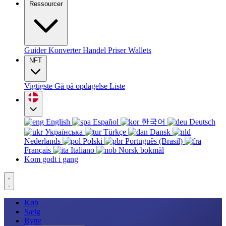
Ressourcer
Guider
Konverter
Handel
Priser
Wallets
NFT
Vigtigste
Gå på opdagelse
Liste
English
Español
한국어
Deutsch
Українська
Türkçe
Dansk
Nederlands
Polski
Português (Brasil)
Français
Italiano
Norsk bokmål
Kom godt i gang
Køb
Sælg
Bytte