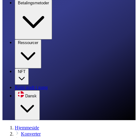
Betalingsmetoder
Ressourcer
NFT
Kom godt i gang
Dansk
Hjemmeside
Konverter