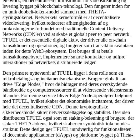
Network, en decentraliseret infrastruktur for videostreaming og
levering bygget på blockchain-teknologi. Den fungerer inden for
en unik dobbelt-token-model sammen med THETA-
styringstokenet. Netværkets kerneformål er at decentralisere
videolevering, hvilket reducerer afhængigheden af og
omkostningerne forbundet med traditionelle Content Delivery
Networks (CDN'er) ved at skabe et globalt peer-to-peer-netværk.
TFUEL er det essentielle digitale aktiv, der driver alle on-chain
transaktioner og operationer, og fungerer som transaktionsvalutaen
inden for dette Web3-økosystem. Det bruges til at betale
transaktionsgebyrer, implementere smarte kontrakter og udføre
interaktioner på netværkets distribuerede ledger.
Den primære nytteværdi af TFUEL ligger i dens rolle som en
mikrobetalings- og incitamentsmekanisme. Brugere globalt kan
drive "Edge Nodes," hvor de bidrager med deres overskydende
båndbredde og computerressourcer til at videresende videostreams
til andre. For denne service bliver Edge Node-operatører belønnet
med TFUEL, hvilket skaber det økonomiske incitament, der driver
hele det decentraliserede CDN. Denne kryptografiske
sikkerhedsmodel sikrer netværksdeltagelse og stabilitet. Desuden
distribueres TFUEL også som en staking-belønning til brugere, der
staker THETA-tokens, hvilket skaber en symbiotisk tokenomics-
struktur. Dette design gør TFUEL uundværlig for funktionaliteten
af decentrale applikationer (dApps) og platforme bygget på Theta-