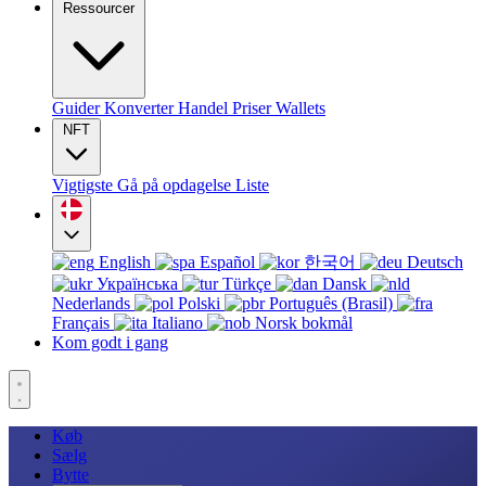
Ressourcer
Guider
Konverter
Handel
Priser
Wallets
NFT
Vigtigste
Gå på opdagelse
Liste
English
Español
한국어
Deutsch
Українська
Türkçe
Dansk
Nederlands
Polski
Português (Brasil)
Français
Italiano
Norsk bokmål
Kom godt i gang
Køb
Sælg
Bytte