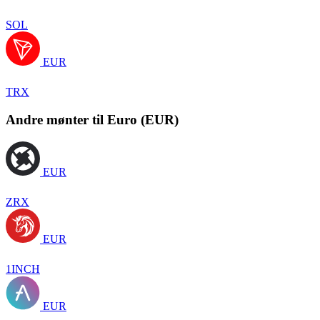
SOL
EUR
TRX
Andre mønter til Euro (EUR)
EUR
ZRX
EUR
1INCH
EUR