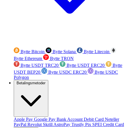
Bytte Bitcoin
Bytte Solana
Bytte Litecoin
Bytte Ethereum
Bytte TRON
Bytte USDT TRC20
Bytte USDT ERC20
Bytte
USDT BEP20
Bytte USDC ERC20
Bytte USDC
Polygon
Betalingsmetoder
Apple Pay
Google Pay
Bank Account
Debit Card
Neteller
PayPal
Revolut
Skrill
AstroPay
Trustly
Pix
SPEI
Credit Card