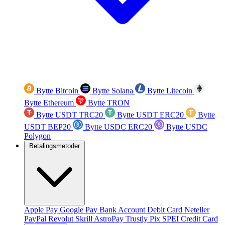
Bytte Bitcoin
Bytte Solana
Bytte Litecoin
Bytte Ethereum
Bytte TRON
Bytte USDT TRC20
Bytte USDT ERC20
Bytte
USDT BEP20
Bytte USDC ERC20
Bytte USDC
Polygon
Betalingsmetoder
Apple Pay
Google Pay
Bank Account
Debit Card
Neteller
PayPal
Revolut
Skrill
AstroPay
Trustly
Pix
SPEI
Credit Card