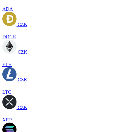
ADA
CZK
DOGE
CZK
ETH
CZK
LTC
CZK
XRP