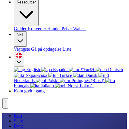
Ressourcer
Guider
Konverter
Handel
Priser
Wallets
NFT
Vigtigste
Gå på opdagelse
Liste
English
Español
한국어
Deutsch
Українська
Türkçe
Dansk
Nederlands
Polski
Português (Brasil)
Français
Italiano
Norsk bokmål
Kom godt i gang
Køb
Sælg
Bytte