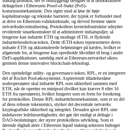
staking-protokol, der er omhyggeligt designet til at demokratisere
deltagelsen i Ethereums Proof-of-Stake (PoS)-
konsensusmekanisme. Den sigter mod at løse de høje
kapitalmæssige og tekniske barrierer, der typisk er forbundet med
at drive en Ethereum-validatorknude, og derved fremme større
netværksdecentralisering. Protokollens kerneinfrastruktur udnytter
reviderede smartkontrakter til at administrere indsatspuljer, så
brugerne kan indsætte ETH og modtage rETH, et flydende
indsættelsesderivat-token. Dette rETH-token repræsenterer deres
indsatte ETH og akkumulerede belønninger på kæden, hvilket er
afgørende for, at brugerne kan opretholde likviditet til brug i andre
DeFi-applikationer, samtidig med at Ethereum-netværket sikres
gennem denne innovative blockchain-teknologi.
Den oprindelige utility- og governance-token, RPL, er en integreret
del af Rocket Pool-økosystemet. Aspirerende tilladelsesløse
nodeoperatører skal indsætte RPL som sikkerhed sammen med
ETH, når de opretter en minipool (hvilket kun kræver 8 eller 16
ETH fra operatøren), hvilket fungerer som en form for forsikring
for protokollen. Denne RPL-indsættelsesmekanisme, som er en del
af dens robuste tokenomics, styrker det decentrale netværks
kryptografiske sikkerhed og integritet. Desuden giver RPL sine
indehavere ledelsesrettigheder, der gør det muligt at deltage i
DAO-beslutninger, der styrer protokollens udvikling. Som et
førende digitalt aktiv i Ethereum liquid staking-sektoren bidrager