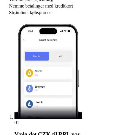
Nemme betalinger med kreditkort
Strømlinet købsproces
01
Vælg
det CZK til RPL par