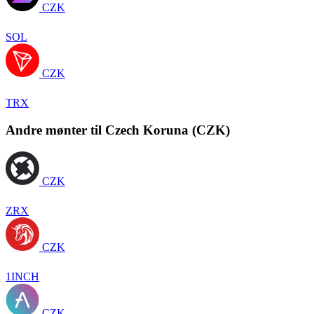
CZK
SOL
CZK
TRX
Andre mønter til Czech Koruna (CZK)
CZK
ZRX
CZK
1INCH
CZK