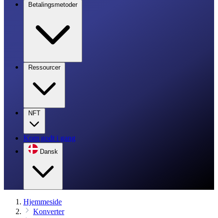
Betalingsmetoder
Ressourcer
NFT
Kom godt i gang
Dansk
Hjemmeside
Konverter