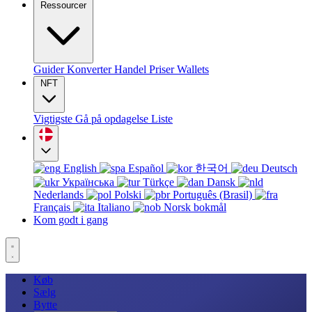
Ressourcer
Guider
Konverter
Handel
Priser
Wallets
NFT
Vigtigste
Gå på opdagelse
Liste
English
Español
한국어
Deutsch
Українська
Türkçe
Dansk
Nederlands
Polski
Português (Brasil)
Français
Italiano
Norsk bokmål
Kom godt i gang
Køb
Sælg
Bytte