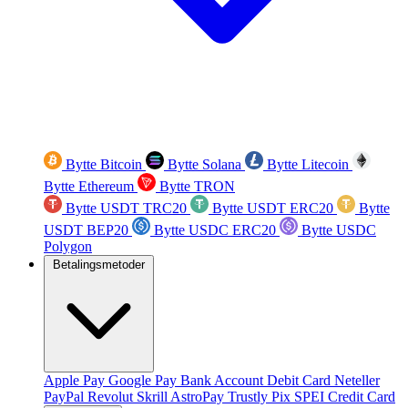
Bytte Bitcoin
Bytte Solana
Bytte Litecoin
Bytte Ethereum
Bytte TRON
Bytte USDT TRC20
Bytte USDT ERC20
Bytte
USDT BEP20
Bytte USDC ERC20
Bytte USDC
Polygon
Betalingsmetoder
Apple Pay
Google Pay
Bank Account
Debit Card
Neteller
PayPal
Revolut
Skrill
AstroPay
Trustly
Pix
SPEI
Credit Card