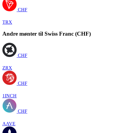
CHF
TRX
Andre mønter til Swiss Franc (CHF)
CHF
ZRX
CHF
1INCH
CHF
AAVE