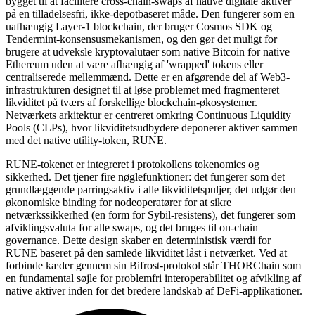
bygget til at facilitere cross-chain-swaps af native digitale aktiver
på en tilladelsesfri, ikke-depotbaseret måde. Den fungerer som en
uafhængig Layer-1 blockchain, der bruger Cosmos SDK og
Tendermint-konsensusmekanismen, og den gør det muligt for
brugere at udveksle kryptovalutaer som native Bitcoin for native
Ethereum uden at være afhængig af 'wrapped' tokens eller
centraliserede mellemmænd. Dette er en afgørende del af Web3-
infrastrukturen designet til at løse problemet med fragmenteret
likviditet på tværs af forskellige blockchain-økosystemer.
Netværkets arkitektur er centreret omkring Continuous Liquidity
Pools (CLPs), hvor likviditetsudbydere deponerer aktiver sammen
med det native utility-token, RUNE.
RUNE-tokenet er integreret i protokollens tokenomics og
sikkerhed. Det tjener fire nøglefunktioner: det fungerer som det
grundlæggende parringsaktiv i alle likviditetspuljer, det udgør den
økonomiske binding for nodeoperatører for at sikre
netværkssikkerhed (en form for Sybil-resistens), det fungerer som
afviklingsvaluta for alle swaps, og det bruges til on-chain
governance. Dette design skaber en deterministisk værdi for
RUNE baseret på den samlede likviditet låst i netværket. Ved at
forbinde kæder gennem sin Bifrost-protokol står THORChain som
en fundamental søjle for problemfri interoperabilitet og afvikling af
native aktiver inden for det bredere landskab af DeFi-applikationer.