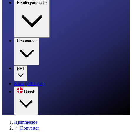
Betalingsmetoder
Ressourcer
NFT
Kom godt i gang
Dansk
Hjemmeside
Konverter