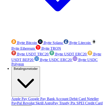
Bytte Bitcoin
Bytte Solana
Bytte Litecoin
Bytte Ethereum
Bytte TRON
Bytte USDT TRC20
Bytte USDT ERC20
Bytte
USDT BEP20
Bytte USDC ERC20
Bytte USDC
Polygon
Betalingsmetoder
Apple Pay
Google Pay
Bank Account
Debit Card
Neteller
PayPal
Revolut
Skrill
AstroPay
Trustly
Pix
SPEI
Credit Card