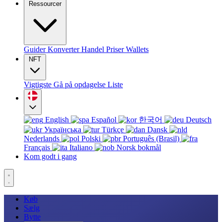
Ressourcer
Guider
Konverter
Handel
Priser
Wallets
NFT
Vigtigste
Gå på opdagelse
Liste
English
Español
한국어
Deutsch
Українська
Türkçe
Dansk
Nederlands
Polski
Português (Brasil)
Français
Italiano
Norsk bokmål
Kom godt i gang
Køb
Sælg
Bytte