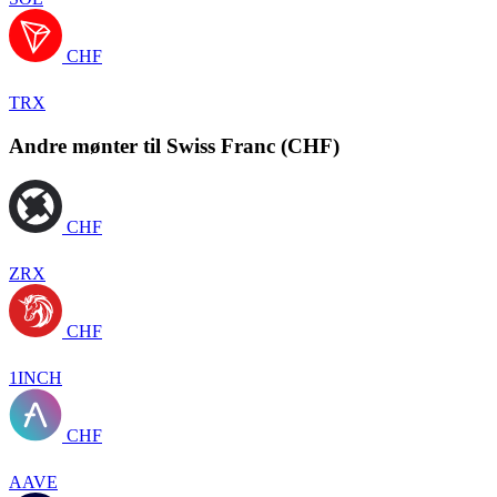
CHF
TRX
Andre mønter til Swiss Franc (CHF)
CHF
ZRX
CHF
1INCH
CHF
AAVE