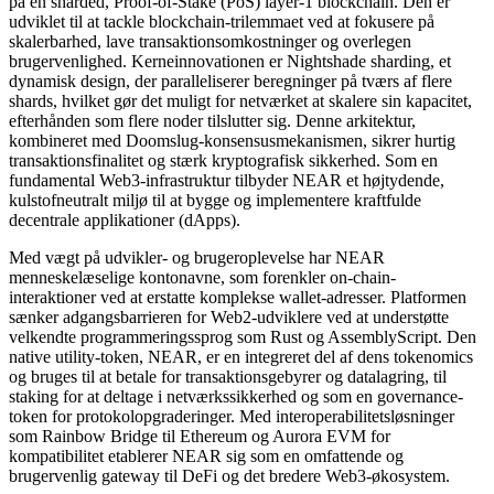
på en sharded, Proof-of-Stake (PoS) layer-1 blockchain. Den er
udviklet til at tackle blockchain-trilemmaet ved at fokusere på
skalerbarhed, lave transaktionsomkostninger og overlegen
brugervenlighed. Kerneinnovationen er Nightshade sharding, et
dynamisk design, der paralleliserer beregninger på tværs af flere
shards, hvilket gør det muligt for netværket at skalere sin kapacitet,
efterhånden som flere noder tilslutter sig. Denne arkitektur,
kombineret med Doomslug-konsensusmekanismen, sikrer hurtig
transaktionsfinalitet og stærk kryptografisk sikkerhed. Som en
fundamental Web3-infrastruktur tilbyder NEAR et højtydende,
kulstofneutralt miljø til at bygge og implementere kraftfulde
decentrale applikationer (dApps).
Med vægt på udvikler- og brugeroplevelse har NEAR
menneskelæselige kontonavne, som forenkler on-chain-
interaktioner ved at erstatte komplekse wallet-adresser. Platformen
sænker adgangsbarrieren for Web2-udviklere ved at understøtte
velkendte programmeringssprog som Rust og AssemblyScript. Den
native utility-token, NEAR, er en integreret del af dens tokenomics
og bruges til at betale for transaktionsgebyrer og datalagring, til
staking for at deltage i netværkssikkerhed og som en governance-
token for protokolopgraderinger. Med interoperabilitetsløsninger
som Rainbow Bridge til Ethereum og Aurora EVM for
kompatibilitet etablerer NEAR sig som en omfattende og
brugervenlig gateway til DeFi og det bredere Web3-økosystem.