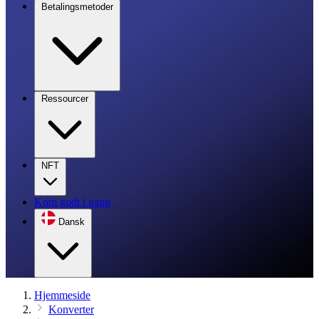
Betalingsmetoder
Ressourcer
NFT
Kom godt i gang
Dansk
Hjemmeside
Konverter