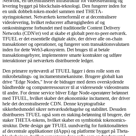
Network, en decentraliseret infrastruktur for videostreaming og
levering bygget på blockchain-teknologi. Den fungerer inden for
en unik dobbelt-token-model sammen med THETA-
styringstokenet. Netværkets kerneformål er at decentralisere
videolevering, hvilket reducerer afhængigheden af og
omkostningerne forbundet med traditionelle Content Delivery
Networks (CDN'er) ved at skabe et globalt peer-to-peer-netværk.
TFUEL er det essentielle digitale aktiv, der driver alle on-chain
transaktioner og operationer, og fungerer som transaktionsvalutaen
inden for dette Web3-økosystem. Det bruges til at betale
transaktionsgebyrer, implementere smarte kontrakter og udføre
interaktioner på netværkets distribuerede ledger.
Den primære nytteværdi af TFUEL ligger i dens rolle som en
mikrobetalings- og incitamentsmekanisme. Brugere globalt kan
drive "Edge Nodes," hvor de bidrager med deres overskydende
båndbredde og computerressourcer til at videresende videostreams
til andre. For denne service bliver Edge Node-operatører belønnet
med TFUEL, hvilket skaber det økonomiske incitament, der driver
hele det decentraliserede CDN. Denne kryptografiske
sikkerhedsmodel sikrer netværksdeltagelse og stabilitet. Desuden
distribueres TFUEL også som en staking-belønning til brugere, der
staker THETA-tokens, hvilket skaber en symbiotisk tokenomics-
struktur. Dette design gør TFUEL uundværlig for funktionaliteten
af decentrale applikationer (dApps) og platforme bygget på Theta-