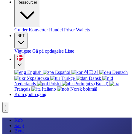
Ressourcer
Guider
Konverter
Handel
Priser
Wallets
NFT
Vigtigste
Gå på opdagelse
Liste
English
Español
한국어
Deutsch
Українська
Türkçe
Dansk
Nederlands
Polski
Português (Brasil)
Français
Italiano
Norsk bokmål
Kom godt i gang
Køb
Sælg
Bytte