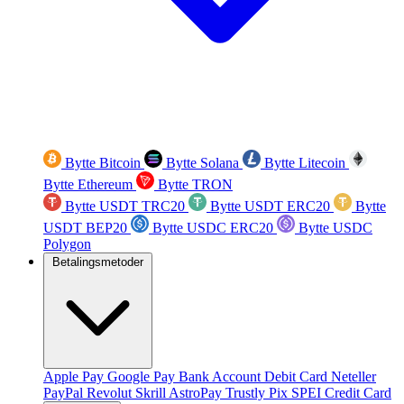
Bytte Bitcoin
Bytte Solana
Bytte Litecoin
Bytte Ethereum
Bytte TRON
Bytte USDT TRC20
Bytte USDT ERC20
Bytte
USDT BEP20
Bytte USDC ERC20
Bytte USDC
Polygon
Betalingsmetoder
Apple Pay
Google Pay
Bank Account
Debit Card
Neteller
PayPal
Revolut
Skrill
AstroPay
Trustly
Pix
SPEI
Credit Card