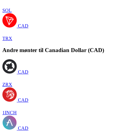
SOL
CAD
TRX
Andre mønter til Canadian Dollar (CAD)
CAD
ZRX
CAD
1INCH
CAD