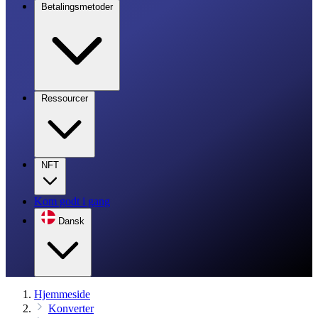
Betalingsmetoder
Ressourcer
NFT
Kom godt i gang
Dansk
Hjemmeside
Konverter