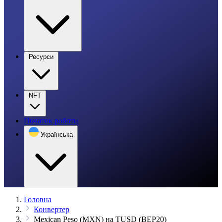
Ресурси
NFT
Початок роботи
Українська
Головна
Конвертер
Mexican Peso (MXN) на TUSD (BEP20)