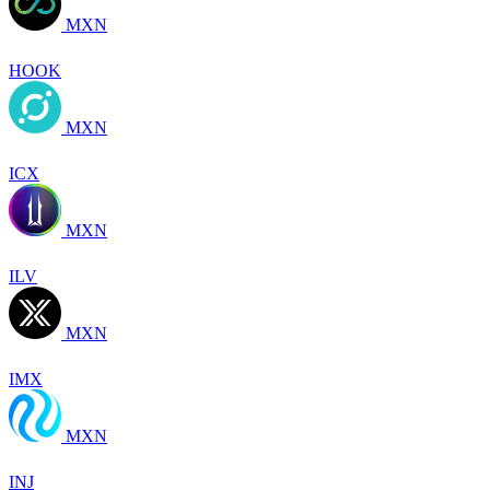
MXN
HOOK
MXN
ICX
MXN
ILV
MXN
IMX
MXN
INJ