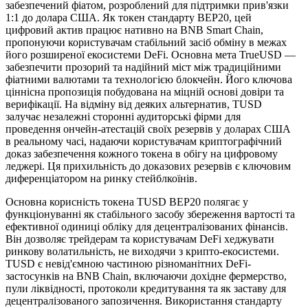
забезпечений фіатом, розроблений для підтримки прив'язки
1:1 до долара США. Як токен стандарту BEP20, цей
цифровий актив працює нативно на BNB Smart Chain,
пропонуючи користувачам стабільний засіб обміну в межах
його розширеної екосистеми DeFi. Основна мета TrueUSD —
забезпечити прозорий та надійний міст між традиційними
фіатними валютами та технологією блокчейн. Його ключова
ціннісна пропозиція побудована на міцній основі довіри та
верифікації. На відміну від деяких альтернатив, TUSD
залучає незалежні сторонні аудиторські фірми для
проведення ончейн-атестацій своїх резервів у доларах США
в реальному часі, надаючи користувачам криптографічний
доказ забезпечення кожного токена в обігу на цифровому
леджері. Ця прихильність до доказових резервів є ключовим
диференціатором на ринку стейблкоїнів.
Основна корисність токена TUSD BEP20 полягає у
функціонуванні як стабільного засобу збереження вартості та
ефективної одиниці обліку для децентралізованих фінансів.
Він дозволяє трейдерам та користувачам DeFi хеджувати
ринкову волатильність, не виходячи з крипто-екосистеми.
TUSD є невід'ємною частиною різноманітних DeFi-
застосунків на BNB Chain, включаючи дохідне фермерство,
пули ліквідності, протоколи кредитування та як заставу для
децентралізованого запозичення. Використання стандарту