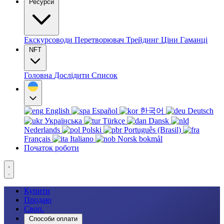
Ресурси
Екскурсоводи
Перетворювач
Трейдинг
Ціни
Гаманці
NFT
Головна
Дослідити
Список
English
Español
한국어
Deutsch
Українська
Türkçe
Dansk
Nederlands
Polski
Português (Brasil)
Français
Italiano
Norsk bokmål
Початок роботи
Купити
Продаю
Своп.
Способи оплати