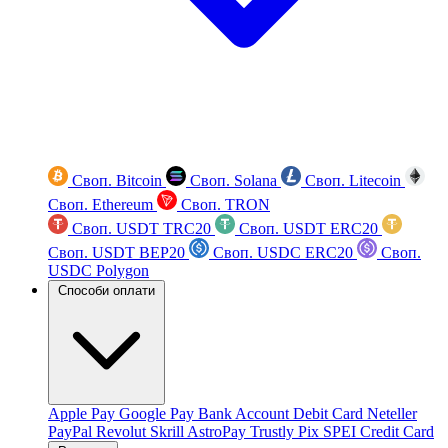
Своп. Bitcoin
Своп. Solana
Своп. Litecoin
Своп. Ethereum
Своп. TRON
Своп. USDT TRC20
Своп. USDT ERC20
Своп. USDT BEP20
Своп. USDC ERC20
Своп.
USDC Polygon
Способи оплати
Apple Pay
Google Pay
Bank Account
Debit Card
Neteller
PayPal
Revolut
Skrill
AstroPay
Trustly
Pix
SPEI
Credit Card