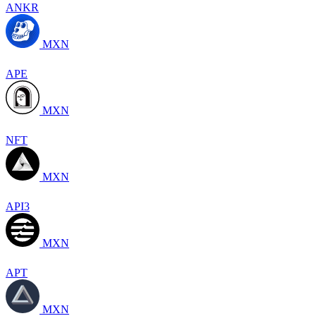
ANKR
MXN
APE
MXN
NFT
MXN
API3
MXN
APT
MXN