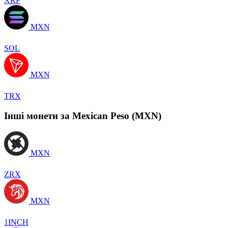
XRP
MXN
SOL
MXN
TRX
Інші монети за Mexican Peso (MXN)
MXN
ZRX
MXN
1INCH