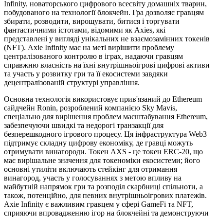
Infinity, новаторського цифрового всесвіту домашніх тварин,
побудованого на технології блокчейн. Гра дозволяє гравцям
збирати, розводити, вирощувати, битися і торгувати
фантастичними істотами, відомими як Axies, які
представлені у вигляді унікальних не взаємозамінних токенів
(NFT). Axie Infinity має на меті вирішити проблему
централізованого контролю в іграх, надаючи гравцям
справжню власність на їхні внутрішньоігрові цифрові активи
та участь у розвитку гри та її екосистеми завдяки
децентралізованій структурі управління.
Основна технологія використовує прив'язаний до Ethereum
сайдчейн Ronin, розроблений компанією Sky Mavis,
спеціально для вирішення проблем масштабування Ethereum,
забезпечуючи швидкі та недорогі транзакції для
безперешкодного ігрового процесу. Ця інфраструктура Web3
підтримує складну цифрову економіку, де гравці можуть
отримувати винагороди. Токен AXS - це токен ERC-20, що
має вирішальне значення для токеноміки екосистеми; його
основні утиліти включають стейкінг для отримання
винагород, участь у голосуваннях з метою впливу на
майбутній напрямок гри та розподіл скарбниці спільноти, а
також, потенційно, для певних внутрішньоігрових платежів.
Axie Infinity є важливим гравцем у сфері GameFi та NFT,
сприяючи впровадженню ігор на блокчейні та демонструючи