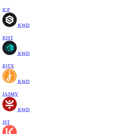
ICP
KWD
IOST
KWD
IOTX
KWD
JASMY
KWD
JST