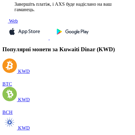
Завершіть платіж, і AXS буде надіслано на ваш
гаманець.
Web
Популярні монети за Kuwaiti Dinar (KWD)
KWD
BTC
KWD
BCH
KWD