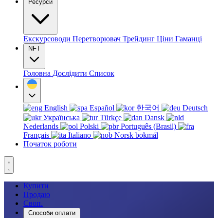
Ресурси
Екскурсоводи
Перетворювач
Трейдинг
Ціни
Гаманці
NFT
Головна
Дослідити
Список
English
Español
한국어
Deutsch
Українська
Türkçe
Dansk
Nederlands
Polski
Português (Brasil)
Français
Italiano
Norsk bokmål
Початок роботи
Купити
Продаю
Своп.
Способи оплати