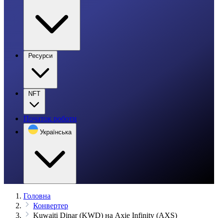
Ресурси
NFT
Початок роботи
Українська
Головна
Конвертер
Kuwaiti Dinar (KWD) на Axie Infinity (AXS)