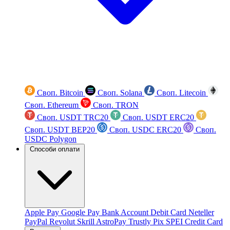
Своп. Bitcoin
Своп. Solana
Своп. Litecoin
Своп. Ethereum
Своп. TRON
Своп. USDT TRC20
Своп. USDT ERC20
Своп. USDT BEP20
Своп. USDC ERC20
Своп.
USDC Polygon
Способи оплати
Apple Pay
Google Pay
Bank Account
Debit Card
Neteller
PayPal
Revolut
Skrill
AstroPay
Trustly
Pix
SPEI
Credit Card