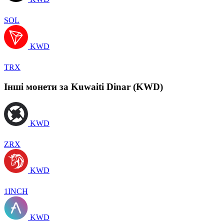
SOL
KWD
TRX
Інші монети за Kuwaiti Dinar (KWD)
KWD
ZRX
KWD
1INCH
KWD