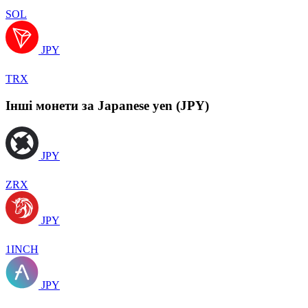
SOL
JPY
TRX
Інші монети за Japanese yen (JPY)
JPY
ZRX
JPY
1INCH
JPY