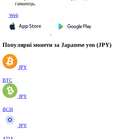
гаманець.
Web
Популярні монети за Japanese yen (JPY)
JPY
BTC
JPY
BCH
JPY
ADA