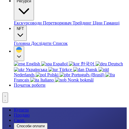
Ресурси
Екскурсоводи
Перетворювач
Трейдинг
Ціни
Гаманці
NFT
Головна
Дослідити
Список
English
Español
한국어
Deutsch
Українська
Türkçe
Dansk
Nederlands
Polski
Português (Brasil)
Français
Italiano
Norsk bokmål
Початок роботи
Купити
Продаю
Своп.
Способи оплати