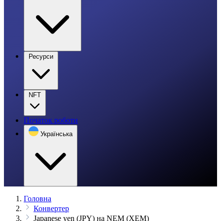
Ресурси
NFT
Початок роботи
Українська
Головна
Конвертер
Japanese yen (JPY) на NEM (XEM)