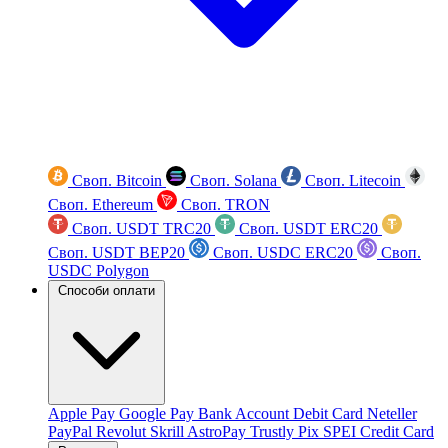
Своп. Bitcoin
Своп. Solana
Своп. Litecoin
Своп. Ethereum
Своп. TRON
Своп. USDT TRC20
Своп. USDT ERC20
Своп. USDT BEP20
Своп. USDC ERC20
Своп.
USDC Polygon
Способи оплати
Apple Pay
Google Pay
Bank Account
Debit Card
Neteller
PayPal
Revolut
Skrill
AstroPay
Trustly
Pix
SPEI
Credit Card