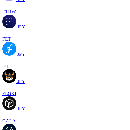
ETHW
JPY
FET
JPY
FIL
JPY
FLOKI
JPY
GALA