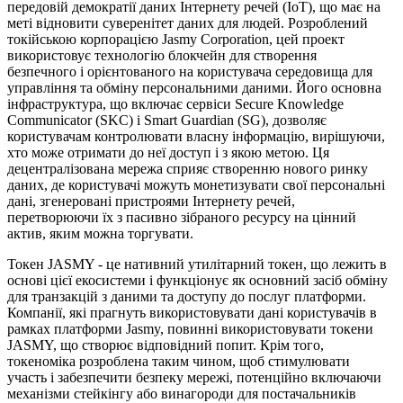
передовій демократії даних Інтернету речей (IoT), що має на
меті відновити суверенітет даних для людей. Розроблений
токійською корпорацією Jasmy Corporation, цей проект
використовує технологію блокчейн для створення
безпечного і орієнтованого на користувача середовища для
управління та обміну персональними даними. Його основна
інфраструктура, що включає сервіси Secure Knowledge
Communicator (SKC) і Smart Guardian (SG), дозволяє
користувачам контролювати власну інформацію, вирішуючи,
хто може отримати до неї доступ і з якою метою. Ця
децентралізована мережа сприяє створенню нового ринку
даних, де користувачі можуть монетизувати свої персональні
дані, згенеровані пристроями Інтернету речей,
перетворюючи їх з пасивно зібраного ресурсу на цінний
актив, яким можна торгувати.
Токен JASMY - це нативний утилітарний токен, що лежить в
основі цієї екосистеми і функціонує як основний засіб обміну
для транзакцій з даними та доступу до послуг платформи.
Компанії, які прагнуть використовувати дані користувачів в
рамках платформи Jasmy, повинні використовувати токени
JASMY, що створює відповідний попит. Крім того,
токеноміка розроблена таким чином, щоб стимулювати
участь і забезпечити безпеку мережі, потенційно включаючи
механізми стейкінгу або винагороди для постачальників