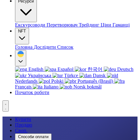
Ресурси
Екскурсоводи
Перетворювач
Трейдинг
Ціни
Гаманці
NFT
Головна
Дослідити
Список
English
Español
한국어
Deutsch
Українська
Türkçe
Dansk
Nederlands
Polski
Português (Brasil)
Français
Italiano
Norsk bokmål
Початок роботи
Купити
Продаю
Своп.
Способи оплати