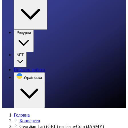
Ресурси
NFT
Початок роботи
Українська
Головна
Конвертер
Georgian Lari (GEL) на JasmyCoin (JASMY)