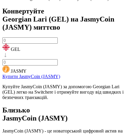
Конвертуйте
Georgian Lari (GEL) на JasmyCoin
(JASMY)
миттєво
GEL
JASMY
Купити JasmyCoin (JASMY)
Купуйте JasmyCoin (JASMY) за допомогою Georgian Lari
(GEL) легко на Switchere і отримуйте вигоду від швидких і
безпечних транзакцій.
Близько
JasmyCoin (JASMY)
JasmyCoin (JASMY) - це новаторський цифровий актив на