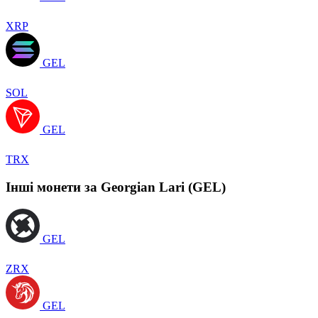
XRP
GEL
SOL
GEL
TRX
Інші монети за Georgian Lari (GEL)
GEL
ZRX
GEL