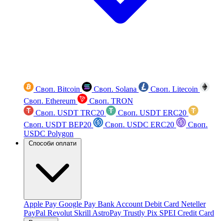
Своп. Bitcoin
Своп. Solana
Своп. Litecoin
Своп. Ethereum
Своп. TRON
Своп. USDT TRC20
Своп. USDT ERC20
Своп. USDT BEP20
Своп. USDC ERC20
Своп.
USDC Polygon
Способи оплати
Apple Pay
Google Pay
Bank Account
Debit Card
Neteller
PayPal
Revolut
Skrill
AstroPay
Trustly
Pix
SPEI
Credit Card