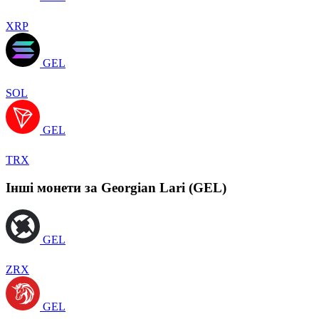
XRP
GEL
SOL
GEL
TRX
Інші монети за Georgian Lari (GEL)
GEL
ZRX
GEL