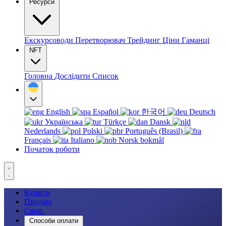
Ресурси
Екскурсоводи
Перетворювач
Трейдинг
Ціни
Гаманці
NFT
Головна
Дослідити
Список
English
Español
한국어
Deutsch
Українська
Türkçe
Dansk
Nederlands
Polski
Português (Brasil)
Français
Italiano
Norsk bokmål
Початок роботи
Купити
Продаю
Своп.
Способи оплати