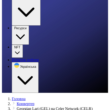
Ресурси
NFT
Початок роботи
Українська
Головна
Конвертер
Georgian Lari (GEL) на Celer Network (CELR)