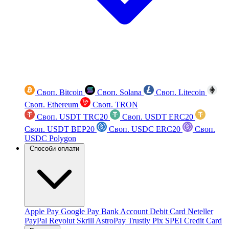
Своп. Bitcoin
Своп. Solana
Своп. Litecoin
Своп. Ethereum
Своп. TRON
Своп. USDT TRC20
Своп. USDT ERC20
Своп. USDT BEP20
Своп. USDC ERC20
Своп.
USDC Polygon
Способи оплати
Apple Pay
Google Pay
Bank Account
Debit Card
Neteller
PayPal
Revolut
Skrill
AstroPay
Trustly
Pix
SPEI
Credit Card