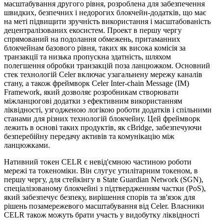
масштабування другого рівня, розроблена для забезпечення
швидких, безпечних і недорогих блокчейн-додатків, що має
на меті підвищити зручність використання і масштабованість
децентралізованих екосистем. Проект в першу чергу
спрямований на подолання обмежень, притаманних
блокчейнам базового рівня, таких як висока комісія за
транзакції та низька пропускна здатність, шляхом
полегшення обробки транзакцій поза ланцюжком. Основний
стек технологій Celer включає узагальнену мережу каналів
стану, а також фреймворк Celer Inter-chain Message (IM)
Framework, який дозволяє розробникам створювати
міжланцюгові додатки з ефективним використанням
ліквідності, узгодженою логікою роботи додатків і спільними
станами для різних технологій блокчейну. Цей фреймворк
лежить в основі таких продуктів, як cBridge, забезпечуючи
безперебійну передачу активів та комунікацію між
ланцюжками.
Нативний токен CELR є невід'ємною частиною роботи
мережі та токеноміки. Він слугує утилітарним токеном, в
першу чергу, для стейкінгу в State Guardian Network (SGN),
спеціалізованому блокчейні з підтвердженням частки (PoS),
який забезпечує безпеку, вирішення спорів та зв'язок для
рішень позамережевого масштабування від Celer. Власники
CELR також можуть брати участь у видобутку ліквідності