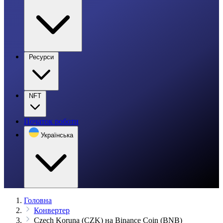
Ресурси
NFT
Початок роботи
Українська
Головна
Конвертер
Czech Koruna (CZK) на Binance Coin (BNB)