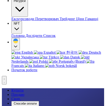
Ресурси
Екскурсоводи
Перетворювач
Трейдинг
Ціни
Гаманці
NFT
Головна
Дослідити
Список
English
Español
한국어
Deutsch
Українська
Türkçe
Dansk
Nederlands
Polski
Português (Brasil)
Français
Italiano
Norsk bokmål
Початок роботи
Купити
Продаю
Своп.
Способи оплати