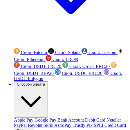
Своп. Bitcoin
Своп. Solana
Своп. Litecoin
Своп. Ethereum
Своп. TRON
Своп. USDT TRC20
Своп. USDT ERC20
Своп. USDT BEP20
Своп. USDC ERC20
Своп.
USDC Polygon
Способи оплати
Apple Pay
Google Pay
Bank Account
Debit Card
Neteller
PayPal
Revolut
Skrill
AstroPay
Trustly
Pix
SPEI
Credit Card