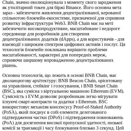
Chain, значно еволюціонувала з моменту свого зародження
як утилітарний токен для біржі Binance. Його основна мета
зараз - забезпечити живлення децентралізованої, керованої
спільнотою блокчейн-екосистеми, призначеної для сприяння
розвитку інфраструктури Web3. BNB Chain має на меті
забезпечити високопродуктивне, масштабоване і недороге
середовище для розробників для створення
децентралізованих додатків (dApps), а для користувачів - для
взаємодії з широким спектром цифрових активів і послуг. Ця
технологія блокчейн покликана вирішити проблеми
масштабованості, характерні для попередніх мереж,
сприяючи ширшому впровадженню децентралізованих
рішень.
Основна технологія, що лежить в основі BNB Chain, має
дволанцюгову архітектуру: BNB Beacon Chain, орієнтовану
на управління, стейкінг і голосування, і BNB Smart Chain
(BSC), яка сумісна з віртуальною машиною Ethereum (EVM).
Сумісність з EVM дозволяє розробникам легко мігрувати
існуючі смарт-контракти та додатки з Ethereum. BSC
використовує механізм консенсусу Proof-of-Staked Authority
(PoSA), який поєднує в собі елементи делегованого
підтвердження частки (DPoS) і підтвердження повноважень
(PoA) для досягнення високої пропускної здатності, низької
комісії за транзакції і часу блокування близько 3 секунд. Цей