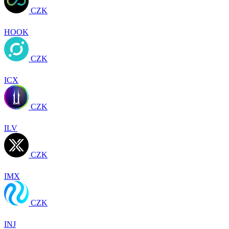
CZK
HOOK
CZK
ICX
CZK
ILV
CZK
IMX
CZK
INJ