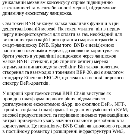
унікальний механізм консенсусу сприяє підвищенню
ефективності та масштабованості мережі, підтримуючи
динамічну екосистему ланцюжка.
Сам токен BNB виконує кілька важливих функцій в цій
децентралізованій мережі. Як токен утиліти, він в першу
чергу використовується для оплати за газ, необхідний для
виконання транзакцій і розгортання смарт-контрактів в
смарт-ланцюжку BNB. Крім того, BNB є невід'ємною
частиною токеноміки мережі, дозволяючи користувачам
брати участь в управлінні ланцюжком через ланцюжок
маяків BNB і стейкінг, щоб сприяти безпеці мережі і
отримувати винагороду за стейкінг. Він також полегшує
створення та взаємодію з токенами BEP-20, які є аналогом
стандарту Ethereum ERC-20, що лежить в основі широкого
спектру DeFi-додатків.
У ширшій криптоекосистемі BNB Chain виступає як
провідна платформа першого рівня, відома своєю
розгалуженою екосистемою dApp, що охоплює DeFi-, NFT-,
ігрові та соціальні платформи. Поєднання сумісності з EVM,
високої продуктивності та порівняно низьких транзакційних
витрат привернуло увагу значної спільноти розробників та
користувачів. Це позиціонує BNB Chain як ключового гравця
в постійному розвитку і розширенні інфраструктури Web3,