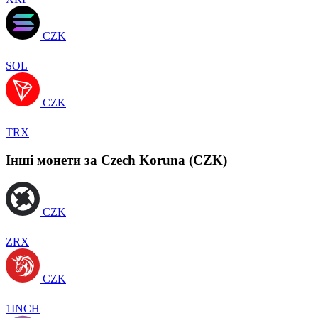
CZK
SOL
CZK
TRX
Інші монети за Czech Koruna (CZK)
CZK
ZRX
CZK
1INCH