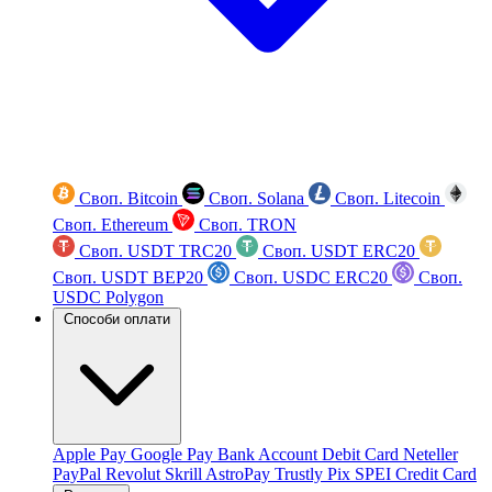
Своп. Bitcoin
Своп. Solana
Своп. Litecoin
Своп. Ethereum
Своп. TRON
Своп. USDT TRC20
Своп. USDT ERC20
Своп. USDT BEP20
Своп. USDC ERC20
Своп.
USDC Polygon
Способи оплати
Apple Pay
Google Pay
Bank Account
Debit Card
Neteller
PayPal
Revolut
Skrill
AstroPay
Trustly
Pix
SPEI
Credit Card