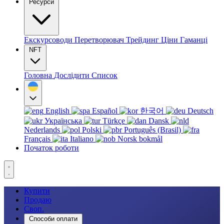
Ресурси
Екскурсоводи
Перетворювач
Трейдинг
Ціни
Гаманці
NFT
Головна
Дослідити
Список
English
Español
한국어
Deutsch
Українська
Türkçe
Dansk
Nederlands
Polski
Português (Brasil)
Français
Italiano
Norsk bokmål
Початок роботи
Купити
Продаю
Своп.
Способи оплати