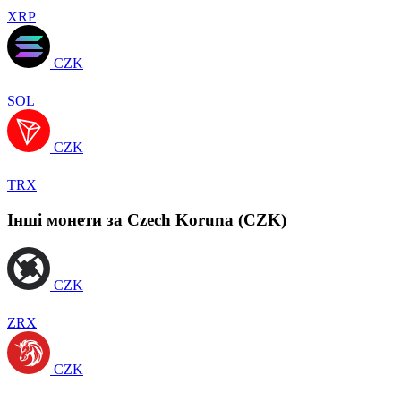
XRP
CZK
SOL
CZK
TRX
Інші монети за Czech Koruna (CZK)
CZK
ZRX
CZK