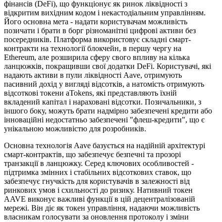
фінансів (DeFi), що функціонує як ринок ліквідності з
відкритим вихідним кодом і некастодіальним управлінням.
Його основна мета - надати користувачам можливість
позичати і брати в борг різноманітні цифрові активи без
посередників. Платформа використовує складні смарт-
контракти на технології блокчейн, в першу чергу на
Ethereum, але розширила сферу свого впливу на кілька
ланцюжків, покращивши свої додатки DeFi. Користувачі, які
надають активи в пули ліквідності Aave, отримують
пасивний дохід у вигляді відсотків, а натомість отримують
відсоткові токени aTokens, які представляють їхній
вкладений капітал і нараховані відсотки. Позичальники, з
іншого боку, можуть брати надмірно забезпечені кредити або
інноваційні недостатньо забезпечені "флеш-кредити", що є
унікальною можливістю для розробників.
Основна технологія Aave базується на надійній архітектурі
смарт-контрактів, що забезпечує безпечні та прозорі
транзакції в ланцюжку. Серед ключових особливостей -
підтримка змінних і стабільних відсоткових ставок, що
забезпечує гнучкість для користувачів в залежності від
ринкових умов і схильності до ризику. Нативний токен
AAVE виконує важливі функції в цій децентралізованій
мережі. Він діє як токен управління, надаючи можливість
власникам голосувати за оновлення протоколу і зміни