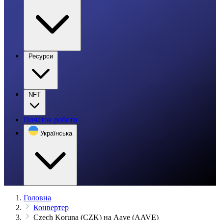
Ресурси
NFT
Початок роботи
Українська
Головна
Конвертер
Czech Koruna (CZK) на Aave (AAVE)