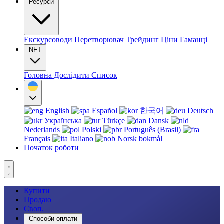
Ресурси
Екскурсоводи
Перетворювач
Трейдинг
Ціни
Гаманці
NFT
Головна
Дослідити
Список
English
Español
한국어
Deutsch
Українська
Türkçe
Dansk
Nederlands
Polski
Português (Brasil)
Français
Italiano
Norsk bokmål
Початок роботи
Купити
Продаю
Своп.
Способи оплати