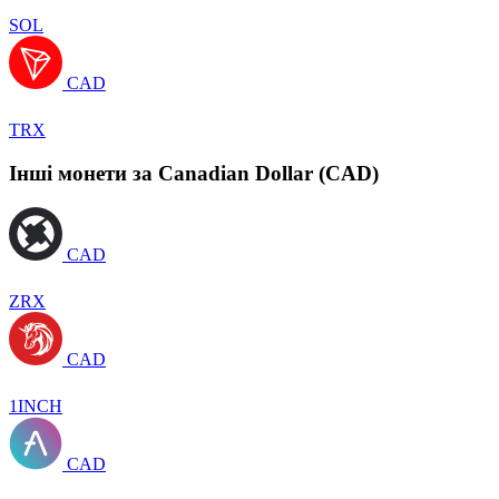
SOL
CAD
TRX
Інші монети за Canadian Dollar (CAD)
CAD
ZRX
CAD
1INCH
CAD