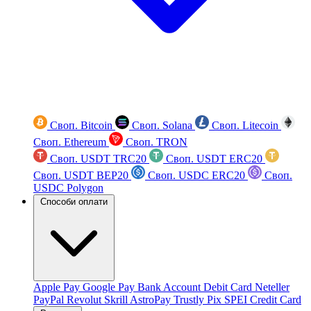
Своп. Bitcoin
Своп. Solana
Своп. Litecoin
Своп. Ethereum
Своп. TRON
Своп. USDT TRC20
Своп. USDT ERC20
Своп. USDT BEP20
Своп. USDC ERC20
Своп.
USDC Polygon
Способи оплати
Apple Pay
Google Pay
Bank Account
Debit Card
Neteller
PayPal
Revolut
Skrill
AstroPay
Trustly
Pix
SPEI
Credit Card