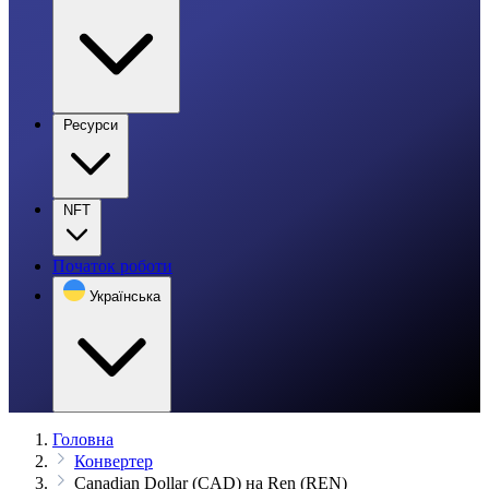
Ресурси
NFT
Початок роботи
Українська
Головна
Конвертер
Canadian Dollar (CAD) на Ren (REN)