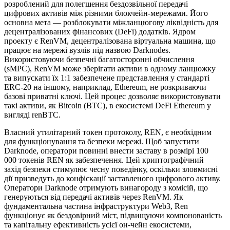
розроблений для полегшення бездозвільної передачі
цифрових активів між різними блокчейн-мережами. Його
основна мета — розблокувати міжланцюгову ліквідність для
децентралізованих фінансових (DeFi) додатків. Ядром
проекту є RenVM, децентралізована віртуальна машина, що
працює на мережі вузлів під назвою Darknodes.
Використовуючи безпечні багатосторонні обчислення
(sMPC), RenVM може зберігати активи в одному ланцюжку
та випускати їх 1:1 забезпечене представлення у стандарті
ERC-20 на іншому, наприклад, Ethereum, не розкриваючи
базові приватні ключі. Цей процес дозволяє використовувати
такі активи, як Bitcoin (BTC), в екосистемі DeFi Ethereum у
вигляді renBTC.
Власний утилітарний токен протоколу, REN, є необхідним
для функціонування та безпеки мережі. Щоб запустити
Darknode, оператори повинні внести заставу в розмірі 100
000 токенів REN як забезпечення. Цей криптографічний
захід безпеки стимулює чесну поведінку, оскільки зловмисні
дії призведуть до конфіскації заставленого цифрового активу.
Оператори Darknode отримують винагороду з комісій, що
генеруються від передачі активів через RenVM. Як
фундаментальна частина інфраструктури Web3, Ren
функціонує як бездовірний міст, підвищуючи компонованість
та капітальну ефективність усієї он-чейн екосистеми,