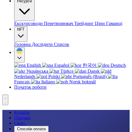
Ресурси
Екскурсоводи
Перетворювач
Трейдинг
Ціни
Гаманці
NFT
Головна
Дослідити
Список
English
Español
한국어
Deutsch
Українська
Türkçe
Dansk
Nederlands
Polski
Português (Brasil)
Français
Italiano
Norsk bokmål
Початок роботи
Купити
Продаю
Своп.
Способи оплати