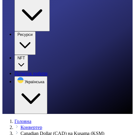
Ресурси
NFT
Початок роботи
Українська
Головна
Конвертер
Canadian Dollar (CAD) на Kusama (KSM)