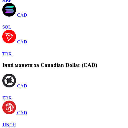
XRP
CAD
SOL
CAD
TRX
Інші монети за Canadian Dollar (CAD)
CAD
ZRX
CAD
1INCH