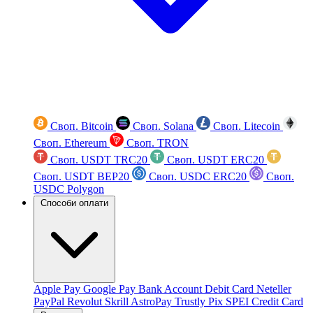
Своп. Bitcoin
Своп. Solana
Своп. Litecoin
Своп. Ethereum
Своп. TRON
Своп. USDT TRC20
Своп. USDT ERC20
Своп. USDT BEP20
Своп. USDC ERC20
Своп.
USDC Polygon
Способи оплати
Apple Pay
Google Pay
Bank Account
Debit Card
Neteller
PayPal
Revolut
Skrill
AstroPay
Trustly
Pix
SPEI
Credit Card