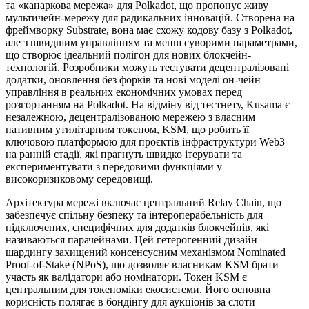
та «канаркова мережа» для Polkadot, що пропонує живу
мультичейн-мережу для радикальних інновацій. Створена на
фреймворку Substrate, вона має схожу кодову базу з Polkadot,
але з швидшим управлінням та менш суворими параметрами,
що створює ідеальний полігон для нових блокчейн-
технологій. Розробники можуть тестувати децентралізовані
додатки, оновлення без форків та нові моделі он-чейн
управління в реальних економічних умовах перед
розгортанням на Polkadot. На відміну від тестнету, Kusama є
незалежною, децентралізованою мережею з власним
нативним утилітарним токеном, KSM, що робить її
ключовою платформою для проєктів інфраструктури Web3
на ранній стадії, які прагнуть швидко ітерувати та
експериментувати з передовими функціями у
високоризиковому середовищі.
Архітектура мережі включає центральний Relay Chain, що
забезпечує спільну безпеку та інтероперабельність для
підключених, специфічних для додатків блокчейнів, які
називаються парачейнами. Цей гетерогенний дизайн
шардингу захищений консенсусним механізмом Nominated
Proof-of-Stake (NPoS), що дозволяє власникам KSM брати
участь як валідатори або номінатори. Токен KSM є
центральним для токеноміки екосистеми. Його основна
корисність полягає в бондінгу для аукціонів за слоти