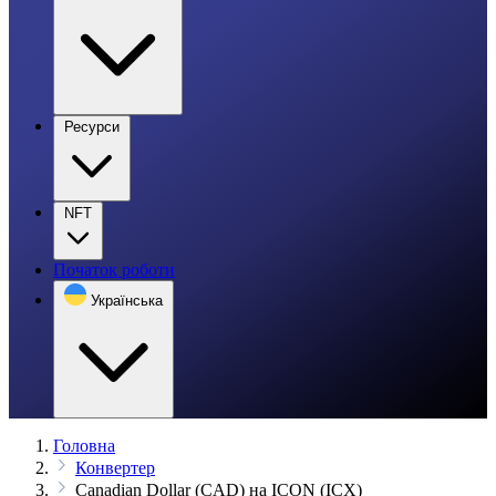
Ресурси
NFT
Початок роботи
Українська
Головна
Конвертер
Canadian Dollar (CAD) на ICON (ICX)