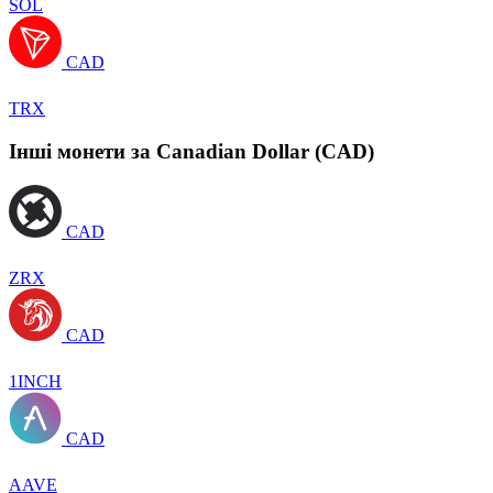
SOL
CAD
TRX
Інші монети за Canadian Dollar (CAD)
CAD
ZRX
CAD
1INCH
CAD
AAVE