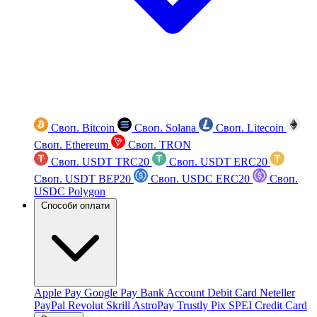
Своп. Bitcoin
Своп. Solana
Своп. Litecoin
Своп. Ethereum
Своп. TRON
Своп. USDT TRC20
Своп. USDT ERC20
Своп. USDT BEP20
Своп. USDC ERC20
Своп.
USDC Polygon
Способи оплати
Apple Pay
Google Pay
Bank Account
Debit Card
Neteller
PayPal
Revolut
Skrill
AstroPay
Trustly
Pix
SPEI
Credit Card