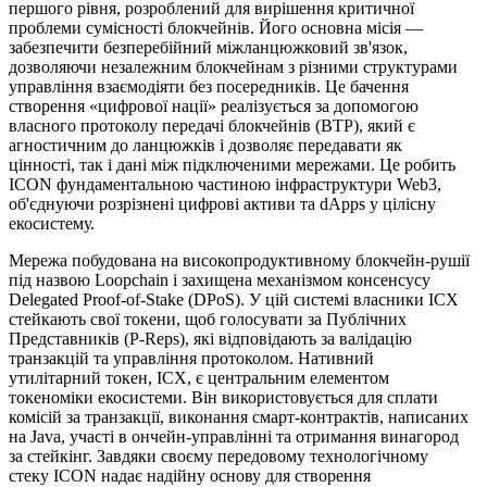
першого рівня, розроблений для вирішення критичної
проблеми сумісності блокчейнів. Його основна місія —
забезпечити безперебійний міжланцюжковий зв'язок,
дозволяючи незалежним блокчейнам з різними структурами
управління взаємодіяти без посередників. Це бачення
створення «цифрової нації» реалізується за допомогою
власного протоколу передачі блокчейнів (BTP), який є
агностичним до ланцюжків і дозволяє передавати як
цінності, так і дані між підключеними мережами. Це робить
ICON фундаментальною частиною інфраструктури Web3,
об'єднуючи розрізнені цифрові активи та dApps у цілісну
екосистему.
Мережа побудована на високопродуктивному блокчейн-рушії
під назвою Loopchain і захищена механізмом консенсусу
Delegated Proof-of-Stake (DPoS). У цій системі власники ICX
стейкають свої токени, щоб голосувати за Публічних
Представників (P-Reps), які відповідають за валідацію
транзакцій та управління протоколом. Нативний
утилітарний токен, ICX, є центральним елементом
токеноміки екосистеми. Він використовується для сплати
комісій за транзакції, виконання смарт-контрактів, написаних
на Java, участі в ончейн-управлінні та отримання винагород
за стейкінг. Завдяки своєму передовому технологічному
стеку ICON надає надійну основу для створення