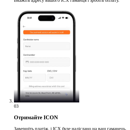
Вкажіть адресу вашого ICX гаманця і зробіть оплату.
03
Отримайте
ICON
Завершіть платіж, і ICX буде надіслано на ваш гаманець.