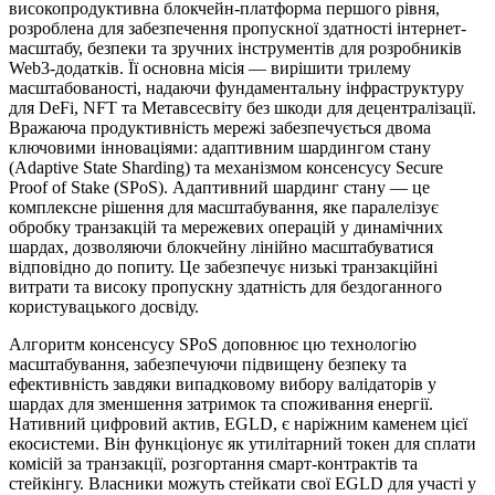
високопродуктивна блокчейн-платформа першого рівня,
розроблена для забезпечення пропускної здатності інтернет-
масштабу, безпеки та зручних інструментів для розробників
Web3-додатків. Її основна місія — вирішити трилему
масштабованості, надаючи фундаментальну інфраструктуру
для DeFi, NFT та Метавсесвіту без шкоди для децентралізації.
Вражаюча продуктивність мережі забезпечується двома
ключовими інноваціями: адаптивним шардингом стану
(Adaptive State Sharding) та механізмом консенсусу Secure
Proof of Stake (SPoS). Адаптивний шардинг стану — це
комплексне рішення для масштабування, яке паралелізує
обробку транзакцій та мережевих операцій у динамічних
шардах, дозволяючи блокчейну лінійно масштабуватися
відповідно до попиту. Це забезпечує низькі транзакційні
витрати та високу пропускну здатність для бездоганного
користувацького досвіду.
Алгоритм консенсусу SPoS доповнює цю технологію
масштабування, забезпечуючи підвищену безпеку та
ефективність завдяки випадковому вибору валідаторів у
шардах для зменшення затримок та споживання енергії.
Нативний цифровий актив, EGLD, є наріжним каменем цієї
екосистеми. Він функціонує як утилітарний токен для сплати
комісій за транзакції, розгортання смарт-контрактів та
стейкінгу. Власники можуть стейкати свої EGLD для участі у