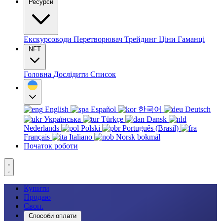
Ресурси
Екскурсоводи
Перетворювач
Трейдинг
Ціни
Гаманці
NFT
Головна
Дослідити
Список
English
Español
한국어
Deutsch
Українська
Türkçe
Dansk
Nederlands
Polski
Português (Brasil)
Français
Italiano
Norsk bokmål
Початок роботи
Купити
Продаю
Своп.
Способи оплати