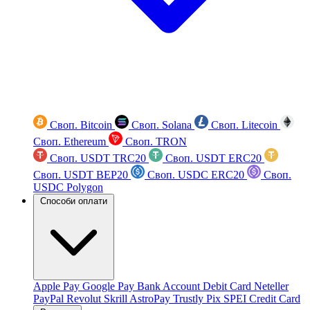
Своп. Bitcoin
Своп. Solana
Своп. Litecoin
Своп. Ethereum
Своп. TRON
Своп. USDT TRC20
Своп. USDT ERC20
Своп. USDT BEP20
Своп. USDC ERC20
Своп.
USDC Polygon
Способи оплати
Apple Pay
Google Pay
Bank Account
Debit Card
Neteller
PayPal
Revolut
Skrill
AstroPay
Trustly
Pix
SPEI
Credit Card