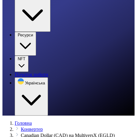
Ресурси
NFT
Початок роботи
Українська
Головна
Конвертер
Canadian Dollar (CAD) на MultiversX (EGLD)