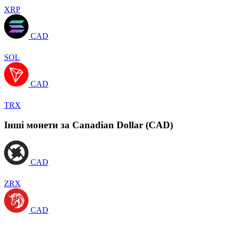
XRP
CAD
SOL
CAD
TRX
Інші монети за Canadian Dollar (CAD)
CAD
ZRX
CAD