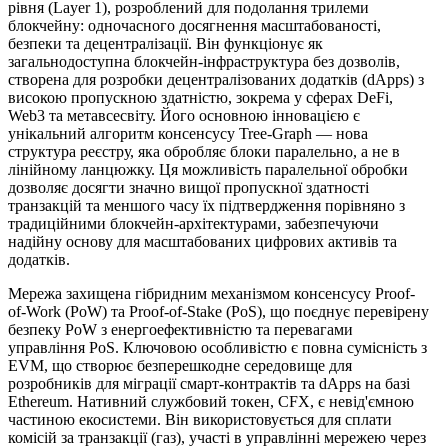
рівня (Layer 1), розроблений для подолання трилеми
блокчейну: одночасного досягнення масштабованості,
безпеки та децентралізації. Він функціонує як
загальнодоступна блокчейн-інфраструктура без дозволів,
створена для розробки децентралізованих додатків (dApps) з
високою пропускною здатністю, зокрема у сферах DeFi,
Web3 та метавсесвіту. Його основною інновацією є
унікальний алгоритм консенсусу Tree-Graph — нова
структура реєстру, яка обробляє блоки паралельно, а не в
лінійному ланцюжку. Ця можливість паралельної обробки
дозволяє досягти значно вищої пропускної здатності
транзакцій та меншого часу їх підтвердження порівняно з
традиційними блокчейн-архітектурами, забезпечуючи
надійну основу для масштабованих цифрових активів та
додатків.
Мережа захищена гібридним механізмом консенсусу Proof-
of-Work (PoW) та Proof-of-Stake (PoS), що поєднує перевірену
безпеку PoW з енергоефективністю та перевагами
управління PoS. Ключовою особливістю є повна сумісність з
EVM, що створює безперешкодне середовище для
розробників для міграції смарт-контрактів та dApps на базі
Ethereum. Нативний службовий токен, CFX, є невід'ємною
частиною екосистеми. Він використовується для сплати
комісій за транзакції (газ), участі в управлінні мережею через