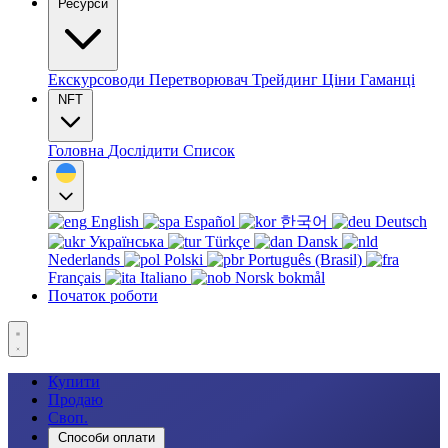
Ресурси
Екскурсоводи
Перетворювач
Трейдинг
Ціни
Гаманці
NFT
Головна
Дослідити
Список
English
Español
한국어
Deutsch
Українська
Türkçe
Dansk
Nederlands
Polski
Português (Brasil)
Français
Italiano
Norsk bokmål
Початок роботи
Купити
Продаю
Своп.
Способи оплати