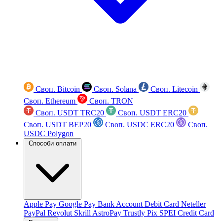
Своп. Bitcoin
Своп. Solana
Своп. Litecoin
Своп. Ethereum
Своп. TRON
Своп. USDT TRC20
Своп. USDT ERC20
Своп. USDT BEP20
Своп. USDC ERC20
Своп.
USDC Polygon
Способи оплати
Apple Pay
Google Pay
Bank Account
Debit Card
Neteller
PayPal
Revolut
Skrill
AstroPay
Trustly
Pix
SPEI
Credit Card