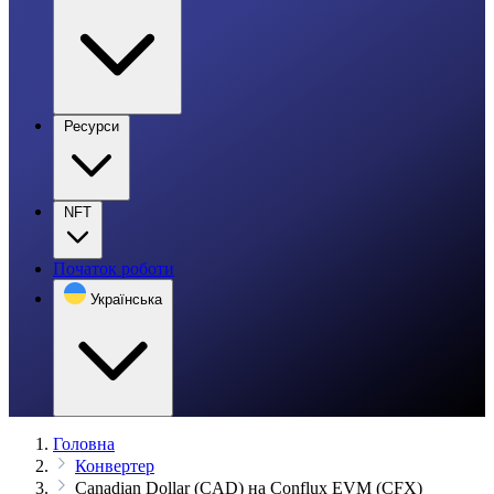
Ресурси
NFT
Початок роботи
Українська
Головна
Конвертер
Canadian Dollar (CAD) на Conflux EVM (CFX)