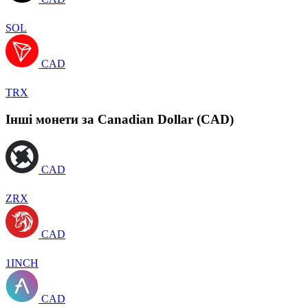
SOL
CAD
TRX
Інші монети за Canadian Dollar (CAD)
CAD
ZRX
CAD
1INCH
CAD