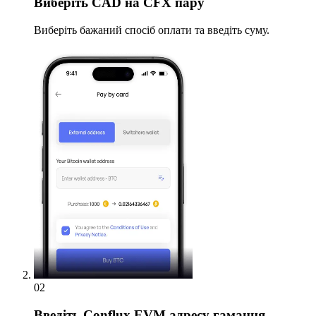
Виберіть
CAD на CFX пару
Виберіть бажаний спосіб оплати та введіть суму.
02
Введіть
Conflux EVM адресу гаманця