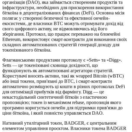
організація (DAO), яка займається створенням продуктів та
інфраструктури, необхідних для прискорення використання
біткоїна в децентралізованих фінансах (DeFi). Основна місія
полягає у створенні безпечної та ефективної ончейн-
екосистеми, де власники BTC можуть отримувати дохід від
свого цифрового активу, не відмовляючись від його
зберігання. Протокол, що працює переважно на блокчейні
Ethereum, використовує смарт-контракти для виконання своїх
складних автоматизованих стратегій генерації доходу для
токенізованого біткоїна.
Флагманськими продуктами протоколу є «Setts» та «Digg».
Setts — це токенізовані сховища дохідності, що
функціонують як автоматизовані агрегатори стратегій.
Користувачі вносять активи, такі як wrapped Bitcoin (wBTC)
або інші токени, прив'язані до BTC, і смарт-контракти
автоматично розміщують ці кошти в різних протоколах DeFi
для оптимізації прибутків від фармінгу. Digg — це
некастодіальний синтетичний біткоїн з еластичною
пропозицією; токен із механізмом rebase, пропозиція якого
програмно коригується ончейн для підтримки прив'язки до
ціни біткоїна, і який повністю управляється DAO.
Нативний утилітарний токен, BADGER, є центральним
елементом управління проєктом. Власники токена BADGER