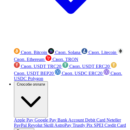
Своп. Bitcoin
Своп. Solana
Своп. Litecoin
Своп. Ethereum
Своп. TRON
Своп. USDT TRC20
Своп. USDT ERC20
Своп. USDT BEP20
Своп. USDC ERC20
Своп.
USDC Polygon
Способи оплати
Apple Pay
Google Pay
Bank Account
Debit Card
Neteller
PayPal
Revolut
Skrill
AstroPay
Trustly
Pix
SPEI
Credit Card