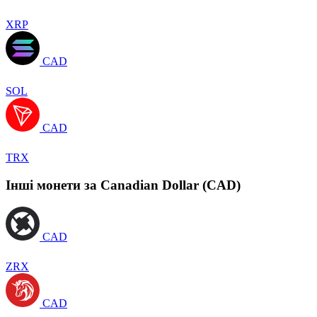
XRP
CAD
SOL
CAD
TRX
Інші монети за Canadian Dollar (CAD)
CAD
ZRX
CAD