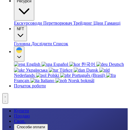
Ресурси
Екскурсоводи
Перетворювач
Трейдинг
Ціни
Гаманці
NFT
Головна
Дослідити
Список
English
Español
한국어
Deutsch
Українська
Türkçe
Dansk
Nederlands
Polski
Português (Brasil)
Français
Italiano
Norsk bokmål
Початок роботи
Купити
Продаю
Своп.
Способи оплати