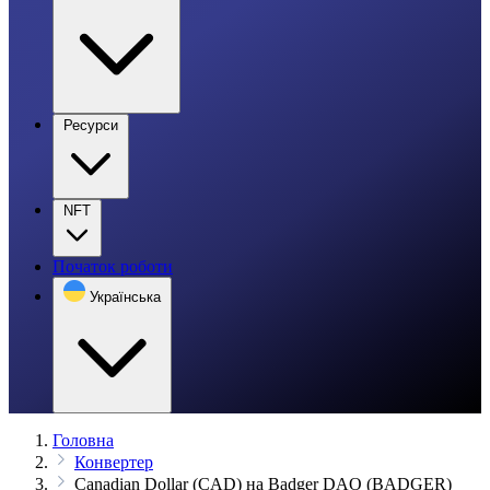
Ресурси
NFT
Початок роботи
Українська
Головна
Конвертер
Canadian Dollar (CAD) на Badger DAO (BADGER)