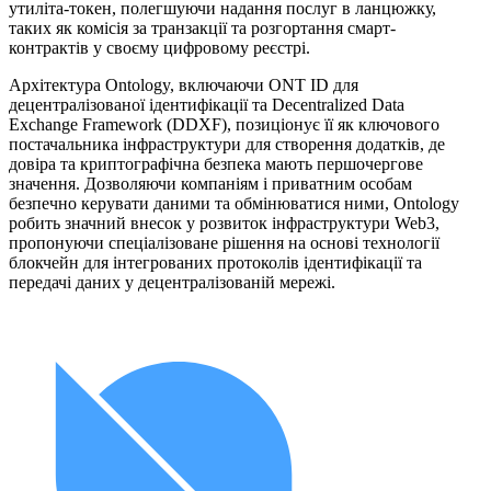
утиліта-токен, полегшуючи надання послуг в ланцюжку,
таких як комісія за транзакції та розгортання смарт-
контрактів у своєму цифровому реєстрі.
Архітектура Ontology, включаючи ONT ID для
децентралізованої ідентифікації та Decentralized Data
Exchange Framework (DDXF), позиціонує її як ключового
постачальника інфраструктури для створення додатків, де
довіра та криптографічна безпека мають першочергове
значення. Дозволяючи компаніям і приватним особам
безпечно керувати даними та обмінюватися ними, Ontology
робить значний внесок у розвиток інфраструктури Web3,
пропонуючи спеціалізоване рішення на основі технології
блокчейн для інтегрованих протоколів ідентифікації та
передачі даних у децентралізованій мережі.