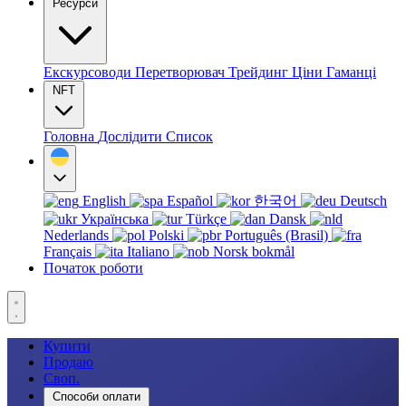
Ресурси
Екскурсоводи
Перетворювач
Трейдинг
Ціни
Гаманці
NFT
Головна
Дослідити
Список
English
Español
한국어
Deutsch
Українська
Türkçe
Dansk
Nederlands
Polski
Português (Brasil)
Français
Italiano
Norsk bokmål
Початок роботи
Купити
Продаю
Своп.
Способи оплати