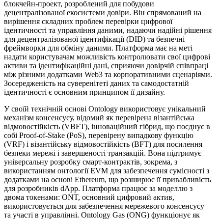
блокчейн-проект, розроблений для побудови
децентралізованої екосистеми довіри. Він спрямований на
вирішення складних проблем перевірки цифрової
ідентичності та управління даними, надаючи надійні рішення
для децентралізованої ідентифікації (DID) та безпечні
фреймворки для обміну даними. Платформа має на меті
надати користувачам можливість контролювати свої цифрові
активи та ідентифікаційні дані, сприяючи довірчій співпраці
між різними додатками Web3 та корпоративними сценаріями.
Зосередженість на суверенітеті даних та самодостатній
ідентичності є основним принципом її дизайну.
У своїй технічній основі Ontology використовує унікальний
механізм консенсусу, відомий як перевірена візантійська
відмовостійкість (VBFT), інноваційний гібрид, що поєднує в
собі Proof-of-Stake (PoS), перевірену випадкову функцію
(VRF) і візантійську відмовостійкість (BFT) для посилення
безпеки мережі і завершеності транзакцій. Вона підтримує
універсальну розробку смарт-контрактів, зокрема, з
використанням онтології EVM для забезпечення сумісності з
додатками на основі Ethereum, що розширює її привабливість
для розробників dApp. Платформа працює за моделлю з
двома токенами: ONT, основний цифровий актив,
використовується для забезпечення мережевого консенсусу
та участі в управлінні. Ontology Gas (ONG) функціонує як