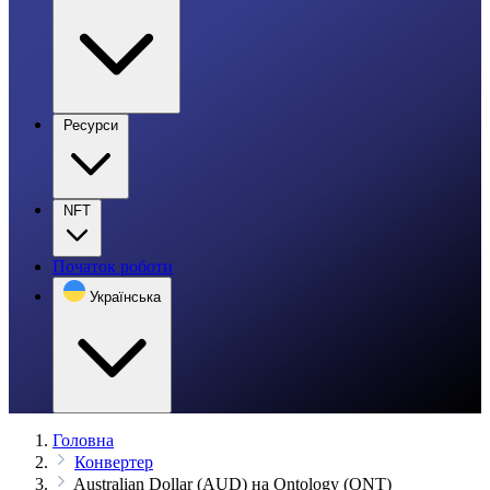
Ресурси
NFT
Початок роботи
Українська
Головна
Конвертер
Australian Dollar (AUD) на Ontology (ONT)