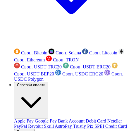
Своп. Bitcoin
Своп. Solana
Своп. Litecoin
Своп. Ethereum
Своп. TRON
Своп. USDT TRC20
Своп. USDT ERC20
Своп. USDT BEP20
Своп. USDC ERC20
Своп.
USDC Polygon
Способи оплати
Apple Pay
Google Pay
Bank Account
Debit Card
Neteller
PayPal
Revolut
Skrill
AstroPay
Trustly
Pix
SPEI
Credit Card