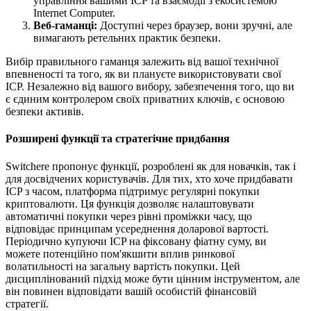
управління вашими ICP та взаємодії з екосистемою
Internet Computer.
Веб-гаманці:
Доступні через браузер, вони зручні, але
вимагають ретельних практик безпеки.
Вибір правильного гаманця залежить від вашої технічної
впевненості та того, як ви плануєте використовувати свої
ICP. Незалежно від вашого вибору, забезпечення того, що ви
є єдиним контролером своїх приватних ключів, є основою
безпеки активів.
Розширені функції та стратегічне придбання
Switchere пропонує функції, розроблені як для новачків, так і
для досвідчених користувачів. Для тих, хто хоче придбавати
ICP з часом, платформа підтримує регулярні покупки
криптовалюти. Ця функція дозволяє налаштовувати
автоматичні покупки через рівні проміжки часу, що
відповідає принципам усереднення доларової вартості.
Періодично купуючи ICP на фіксовану фіатну суму, ви
можете потенційно пом'якшити вплив ринкової
волатильності на загальну вартість покупки. Цей
дисциплінований підхід може бути цінним інструментом, але
він повинен відповідати вашій особистій фінансовій
стратегії.