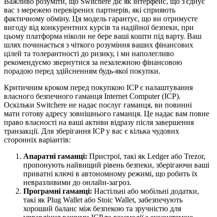
Важливо розуміти, що Switchere діє як інтерфейс, що з'єднує
вас з мережею перевірених партнерів, які сприяють
фактичному обміну. Ця модель гарантує, що ви отримуєте
вигоду від конкурентних курсів та надійної безпеки, при
цьому платформа ніколи не бере ваші кошти під варту. Ваш
шлях починається з чіткого розуміння ваших фінансових
цілей та толерантності до ризику, і ми наполегливо
рекомендуємо звернутися за незалежною фінансовою
порадою перед здійсненням будь-якої покупки.
Критичним кроком перед покупкою ICP є налаштування
власного безпечного гаманця Internet Computer (ICP).
Оскільки Switchere не надає послуг гаманця, ви повинні
мати готову адресу зовнішнього гаманця. Це надає вам повне
право власності на ваші активи відразу після завершення
транзакції. Для зберігання ICP у вас є кілька чудових
сторонніх варіантів:
Апаратні гаманці:
Пристрої, такі як Ledger або Trezor,
пропонують найвищий рівень безпеки, зберігаючи ваші
приватні ключі в автономному режимі, що робить їх
невразливими до онлайн-загроз.
Програмні гаманці:
Настільні або мобільні додатки,
такі як Plug Wallet або Stoic Wallet, забезпечують
хороший баланс між безпекою та зручністю для