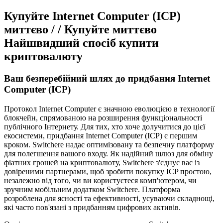
Купуйте Internet Computer (ICP)
миттєво / / Купуйте миттєво
Найшвидший спосіб купити
криптовалюту
Ваш безперебійний шлях до придбання Internet
Computer (ICP)
Протокол Internet Computer є значною еволюцією в технології
блокчейн, спрямованою на розширення функціональності
публічного Інтернету. Для тих, хто хоче долучитися до цієї
екосистеми, придбання Internet Computer (ICP) є першим
кроком. Switchere надає оптимізовану та безпечну платформу
для полегшення вашого входу. Як надійний шлюз для обміну
фіатних грошей на криптовалюту, Switchere з'єднує вас із
довіреними партнерами, щоб зробити покупку ICP простою,
незалежно від того, чи ви користуєтеся комп'ютером, чи
зручним мобільним додатком Switchere. Платформа
розроблена для ясності та ефективності, усуваючи складнощі,
які часто пов'язані з придбанням цифрових активів.