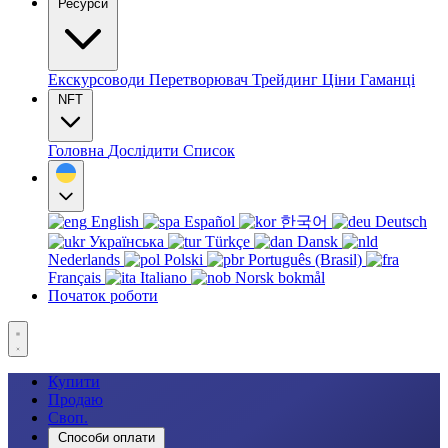
Ресурси
Екскурсоводи
Перетворювач
Трейдинг
Ціни
Гаманці
NFT
Головна
Дослідити
Список
English
Español
한국어
Deutsch
Українська
Türkçe
Dansk
Nederlands
Polski
Português (Brasil)
Français
Italiano
Norsk bokmål
Початок роботи
Купити
Продаю
Своп.
Способи оплати