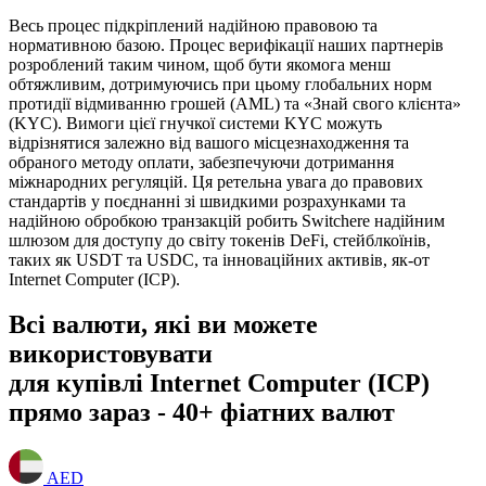
Весь процес підкріплений надійною правовою та
нормативною базою. Процес верифікації наших партнерів
розроблений таким чином, щоб бути якомога менш
обтяжливим, дотримуючись при цьому глобальних норм
протидії відмиванню грошей (AML) та «Знай свого клієнта»
(KYC). Вимоги цієї гнучкої системи KYC можуть
відрізнятися залежно від вашого місцезнаходження та
обраного методу оплати, забезпечуючи дотримання
міжнародних регуляцій. Ця ретельна увага до правових
стандартів у поєднанні зі швидкими розрахунками та
надійною обробкою транзакцій робить Switchere надійним
шлюзом для доступу до світу токенів DeFi, стейблкоїнів,
таких як USDT та USDC, та інноваційних активів, як-от
Internet Computer (ICP).
Всі валюти, які ви можете
використовувати
для купівлі Internet Computer (ICP)
прямо зараз - 40+ фіатних валют
AED