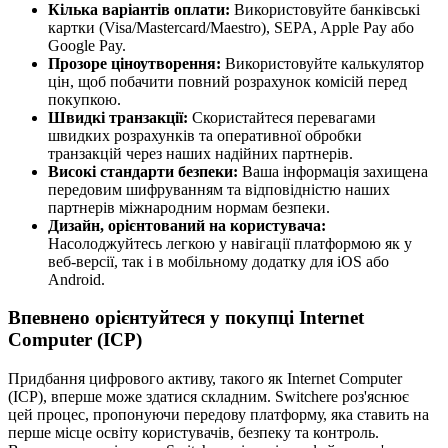
Кілька варіантів оплати:
Використовуйте банківські
картки (Visa/Mastercard/Maestro), SEPA, Apple Pay або
Google Pay.
Прозоре ціноутворення:
Використовуйте калькулятор
цін, щоб побачити повний розрахунок комісій перед
покупкою.
Швидкі транзакції:
Скористайтеся перевагами
швидких розрахунків та оперативної обробки
транзакцій через наших надійних партнерів.
Високі стандарти безпеки:
Ваша інформація захищена
передовим шифруванням та відповідністю наших
партнерів міжнародним нормам безпеки.
Дизайн, орієнтований на користувача:
Насолоджуйтесь легкою у навігації платформою як у
веб-версії, так і в мобільному додатку для iOS або
Android.
Впевнено орієнтуйтеся у покупці Internet
Computer (ICP)
Придбання цифрового активу, такого як Internet Computer
(ICP), вперше може здатися складним. Switchere роз'яснює
цей процес, пропонуючи передову платформу, яка ставить на
перше місце освіту користувачів, безпеку та контроль.