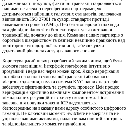
до можливості покупки, фактичні транзакції обробляються
нашими незалежно перевіреними партнерами, які
дотримуються найвищих галузевих стандартів, включаючи
відповідність ISO 27001 та суворі стандарти протидії
відмиванню грошей (AML). Цей багатошаровий підхід до
заходів відповідності та безпеки гарантує захист вашої
транзакції від початку до кінця. Команди наших партнерів з
боротьби з шахрайством та безпеки невпинно працюють над
моніторингом підозрілої активності, забезпечуючи
додатковий рівень захисту для вашого спокою.
Користувацький шлях розроблений таким чином, щоб бути
якомога плавнішим. Інтерфейс платформи інтуїтивно
зрозумілий і веде вас через кожен крок. Якщо верифікація
потрібна на основі суми вашої транзакції або вашого
місцезнаходження, гнучка система KYC наших партнерів
забезпечує ефективність та зручність процесу. Цей процес
верифікації є критично важливим компонентом дотримання
міжнародних регуляцій та захисту екосистеми. Після
завершення покупки токени ICP надсилаються
безпосередньо на вказану вами адресу особистого цифрового
гаманця. Це ключовий момент: Switchere не зберігає та не
управляє вашими активами, надаючи вам повний контроль
та відповідальність з моменту придбання.