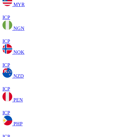
MYR
ICP
NGN
ICP
NOK
ICP
NZD
ICP
PEN
ICP
PHP
ICP