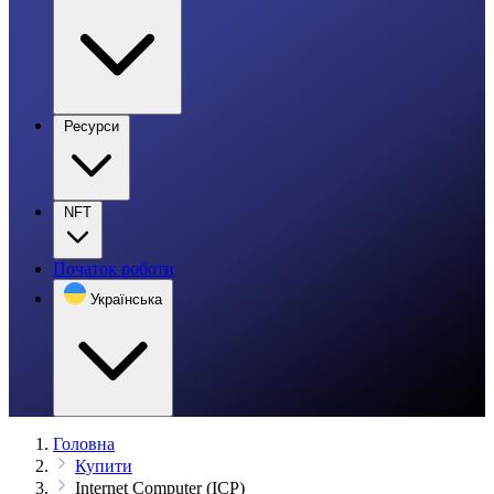
Ресурси
NFT
Початок роботи
Українська
Головна
Купити
Internet Computer (ICP)