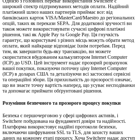
Однією з головних переваг використання Switchere є
широкий спектр підтримуваних методів оплати. Надійний
платіжний шлюз наших партнерів приймає все: від
банківських карток VISA/MasterCard/Maestro до регіональних
опцій, таких як перекази SEPA. Для додаткової зручності ви
також можете використовувати сучасні цифрові платіжні
рішення, такі як Apple Pay та Google Pay. Ця гнучкість
гарантує, що користувачі з різних місць можуть обрати метод
оплати, який найкраще відповідає їхнім потребам. Перед
тим, як завершити будь-яку транзакцію, ви можете
скористатися вбудованим калькулятором Internet Computer
(ICP) до USD. Цей інструмент надає прозорий розрахунок
вашої покупки, показуючи поточну ціну Internet Computer
(ICP) в доларах США та деталізуючи всі застосовні сервісні
та операційні збори. Ця прихильність до прозорості означає,
що ви знаєте точну вартість наперед, що усуває несподіванки
та допомагає приймати обґрунтовані рішення.
Розуміння безпечного та прозорого процесу покупки
Безпека є першочерговою у сфері цифрових активів, і
Switchere побудована на фундаменті довіри та надійності.
Платформа використовує надійні протоколи безпеки,
включаючи шифрування SSL та TLS, для захисту ваших
даних на кожному етапі процесу. Хоча Switchere надає доступ