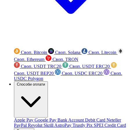
Своп. Bitcoin
Своп. Solana
Своп. Litecoin
Своп. Ethereum
Своп. TRON
Своп. USDT TRC20
Своп. USDT ERC20
Своп. USDT BEP20
Своп. USDC ERC20
Своп.
USDC Polygon
Способи оплати
Apple Pay
Google Pay
Bank Account
Debit Card
Neteller
PayPal
Revolut
Skrill
AstroPay
Trustly
Pix
SPEI
Credit Card