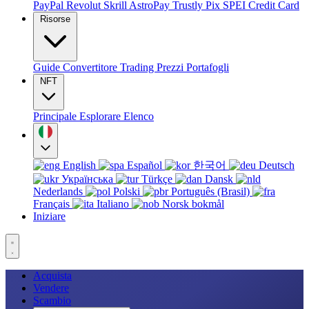
PayPal
Revolut
Skrill
AstroPay
Trustly
Pix
SPEI
Credit Card
Risorse
Guide
Convertitore
Trading
Prezzi
Portafogli
NFT
Principale
Esplorare
Elenco
English
Español
한국어
Deutsch
Українська
Türkçe
Dansk
Nederlands
Polski
Português (Brasil)
Français
Italiano
Norsk bokmål
Iniziare
Acquista
Vendere
Scambio