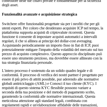
controllore delle tue chiavi private è fondamentale per la sicurezza
degli asset.
Funzionalità avanzate e acquisizione strategica
Switchere offre funzionalità progettate sia per i neofiti che per gli
utenti esperti. Per coloro che desiderano acquisire ICP nel tempo, la
piattaforma supporta acquisti di criptovalute ricorrenti. Questa
funzione ti consente di impostare acquisti automatici a intervalli
regolari, il che si allinea ai principi del dollar-cost averaging.
Acquistando periodicamente un importo fisso in fiat di ICP, puoi
potenzialmente mitigare l'impatto della volatilità del mercato sul tuo
prezzo di acquisto complessivo. Questo approccio disciplinato può
essere uno strumento prezioso, ma dovrebbe essere allineato con la
tua strategia finanziaria personale.
L'intero processo è sostenuto da un solido quadro legale e di
conformità. Il processo di verifica dei nostri partner è progettato per
essere il più privo di attriti possibile, pur aderendo alle normative
globali antiriciclaggio (AML) e Conosci il tuo cliente (KYC). I
requisiti di questo sistema KYC flessibile possono variare a
seconda della tua posizione e del metodo di pagamento scelto,
garantendo la conformità alle normative internazionali. Questa
meticolosa attenzione agli standard legali, combinata con
regolamenti rapidi e un'elaborazione affidabile delle transazioni,