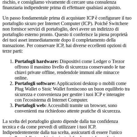
rischio, e consigliamo vivamente di cercare una consulenza
finanziaria indipendente prima di effettuare qualsiasi acquisto.
Un passo fondamentale prima di acquistare ICP è configurare il tuo
portafoglio sicuro per Internet Computer (ICP). Poiché Switchere
non fornisce servizi di portafoglio, devi avere un indirizzo di
portafoglio esterno pronto. Questo ti conferisce la piena proprietà
dei tuoi asset immediatamente dopo il completamento della
transazione. Per conservare ICP, hai diverse eccellenti opzioni di
terze parti:
Portafogli hardware:
Dispositivi come Ledger o Trezor
offrono il massimo livello di sicurezza conservando le tue
chiavi private offline, rendendole immuni alle minacce
online.
Portafogli software:
Applicazioni desktop o mobili come
Plug Wallet o Stoic Wallet forniscono un buon equilibrio tra
sicurezza e convenienza per gestire i tuoi ICP e interagire
con l'ecosistema di Internet Computer.
Portafogli web:
Accessibili tramite un browser, sono
convenienti ma richiedono attente pratiche di sicurezza.
La scelta del portafoglio giusto dipende dalla tua confidenza
tecnica e da come prevedi di utilizzare i tuoi ICP.
Indipendentemente dalla tua scelta, assicurarti di essere l'unico