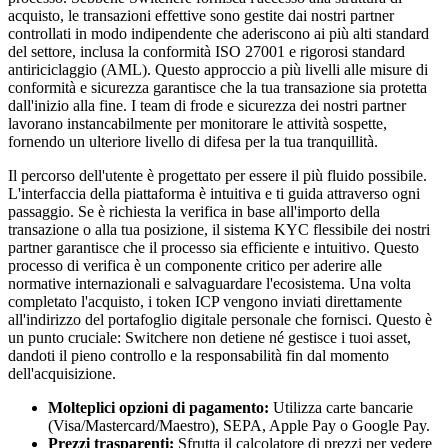
acquisto, le transazioni effettive sono gestite dai nostri partner
controllati in modo indipendente che aderiscono ai più alti standard
del settore, inclusa la conformità ISO 27001 e rigorosi standard
antiriciclaggio (AML). Questo approccio a più livelli alle misure di
conformità e sicurezza garantisce che la tua transazione sia protetta
dall'inizio alla fine. I team di frode e sicurezza dei nostri partner
lavorano instancabilmente per monitorare le attività sospette,
fornendo un ulteriore livello di difesa per la tua tranquillità.
Il percorso dell'utente è progettato per essere il più fluido possibile.
L'interfaccia della piattaforma è intuitiva e ti guida attraverso ogni
passaggio. Se è richiesta la verifica in base all'importo della
transazione o alla tua posizione, il sistema KYC flessibile dei nostri
partner garantisce che il processo sia efficiente e intuitivo. Questo
processo di verifica è un componente critico per aderire alle
normative internazionali e salvaguardare l'ecosistema. Una volta
completato l'acquisto, i token ICP vengono inviati direttamente
all'indirizzo del portafoglio digitale personale che fornisci. Questo è
un punto cruciale: Switchere non detiene né gestisce i tuoi asset,
dandoti il pieno controllo e la responsabilità fin dal momento
dell'acquisizione.
Molteplici opzioni di pagamento:
Utilizza carte bancarie
(Visa/Mastercard/Maestro), SEPA, Apple Pay o Google Pay.
Prezzi trasparenti:
Sfrutta il calcolatore di prezzi per vedere