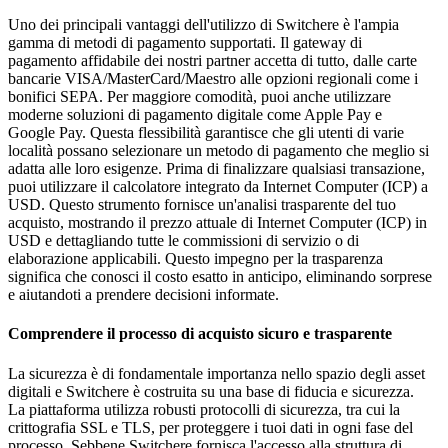
Uno dei principali vantaggi dell'utilizzo di Switchere è l'ampia
gamma di metodi di pagamento supportati. Il gateway di
pagamento affidabile dei nostri partner accetta di tutto, dalle carte
bancarie VISA/MasterCard/Maestro alle opzioni regionali come i
bonifici SEPA. Per maggiore comodità, puoi anche utilizzare
moderne soluzioni di pagamento digitale come Apple Pay e
Google Pay. Questa flessibilità garantisce che gli utenti di varie
località possano selezionare un metodo di pagamento che meglio si
adatta alle loro esigenze. Prima di finalizzare qualsiasi transazione,
puoi utilizzare il calcolatore integrato da Internet Computer (ICP) a
USD. Questo strumento fornisce un'analisi trasparente del tuo
acquisto, mostrando il prezzo attuale di Internet Computer (ICP) in
USD e dettagliando tutte le commissioni di servizio o di
elaborazione applicabili. Questo impegno per la trasparenza
significa che conosci il costo esatto in anticipo, eliminando sorprese
e aiutandoti a prendere decisioni informate.
Comprendere il processo di acquisto sicuro e trasparente
La sicurezza è di fondamentale importanza nello spazio degli asset
digitali e Switchere è costruita su una base di fiducia e sicurezza.
La piattaforma utilizza robusti protocolli di sicurezza, tra cui la
crittografia SSL e TLS, per proteggere i tuoi dati in ogni fase del
processo. Sebbene Switchere fornisca l'accesso alla struttura di