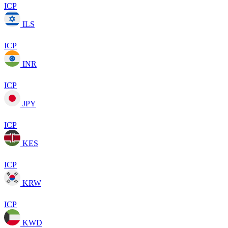
ICP
ILS
ICP
INR
ICP
JPY
ICP
KES
ICP
KRW
ICP
KWD