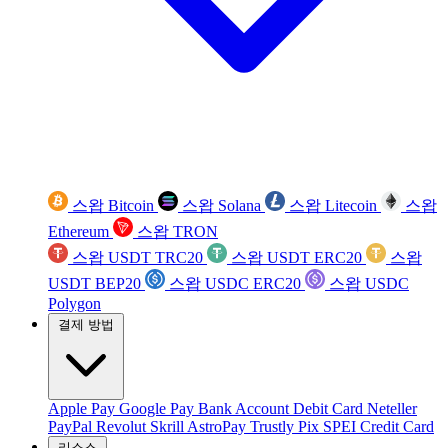
스왑 Bitcoin
스왑 Solana
스왑 Litecoin
스왑
Ethereum
스왑 TRON
스왑 USDT TRC20
스왑 USDT ERC20
스왑
USDT BEP20
스왑 USDC ERC20
스왑 USDC
Polygon
결제 방법
Apple Pay
Google Pay
Bank Account
Debit Card
Neteller
PayPal
Revolut
Skrill
AstroPay
Trustly
Pix
SPEI
Credit Card
리소스