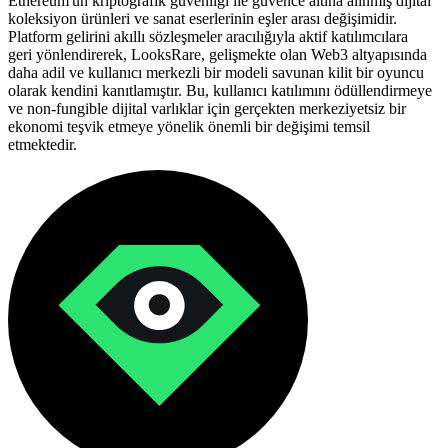
Ethereum'un kriptografik güvenliği ile güvence altına alınmış dijital
koleksiyon ürünleri ve sanat eserlerinin eşler arası değişimidir.
Platform gelirini akıllı sözleşmeler aracılığıyla aktif katılımcılara
geri yönlendirerek, LooksRare, gelişmekte olan Web3 altyapısında
daha adil ve kullanıcı merkezli bir modeli savunan kilit bir oyuncu
olarak kendini kanıtlamıştır. Bu, kullanıcı katılımını ödüllendirmeye
ve non-fungible dijital varlıklar için gerçekten merkeziyetsiz bir
ekonomi teşvik etmeye yönelik önemli bir değişimi temsil
etmektedir.