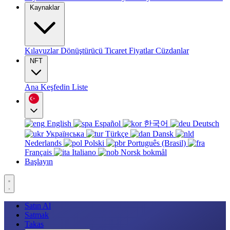
Kaynaklar
Kılavuzlar
Dönüştürücü
Ticaret
Fiyatlar
Cüzdanlar
NFT
Ana
Keşfedin
Liste
English
Español
한국어
Deutsch
Українська
Türkçe
Dansk
Nederlands
Polski
Português (Brasil)
Français
Italiano
Norsk bokmål
Başlayın
Satın Al
Satmak
Takas