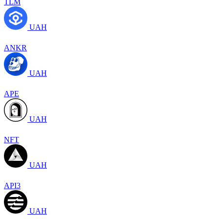
TLM
UAH
ANKR
UAH
APE
UAH
NFT
UAH
API3
UAH