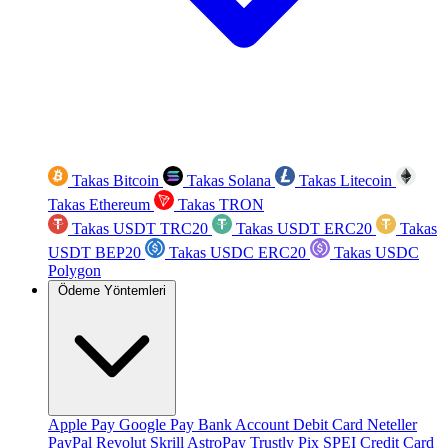
Takas Bitcoin
Takas Solana
Takas Litecoin
Takas Ethereum
Takas TRON
Takas USDT TRC20
Takas USDT ERC20
Takas
USDT BEP20
Takas USDC ERC20
Takas USDC
Polygon
Ödeme Yöntemleri
Apple Pay
Google Pay
Bank Account
Debit Card
Neteller
PayPal
Revolut
Skrill
AstroPay
Trustly
Pix
SPEI
Credit Card