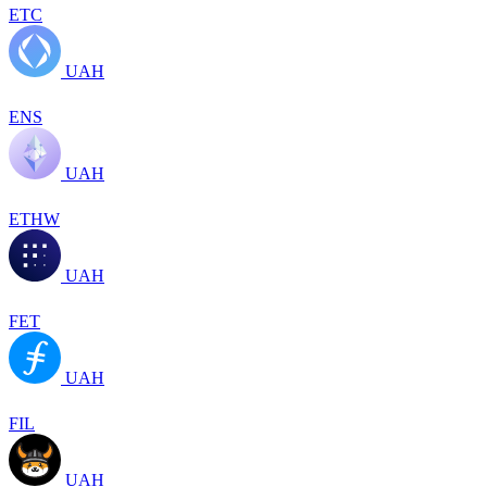
ETC
UAH
ENS
UAH
ETHW
UAH
FET
UAH
FIL
UAH