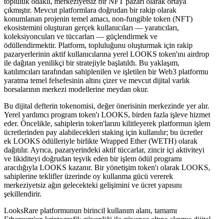
topluluk odaklı, merkeziyetsiz bir NFT pazarı olarak ortaya
çıkmıştır. Mevcut platformlara doğrudan bir rakip olarak
konumlanan projenin temel amacı, non-fungible token (NFT)
ekosistemini oluşturan gerçek kullanıcıları — yaratıcıları,
koleksiyoncuları ve tüccarları — güçlendirmek ve
ödüllendirmektir. Platform, topluluğunu oluşturmak için rakip
pazaryerlerinin aktif kullanıcılarına yerel LOOKS token'ını airdrop
ile dağıtan yenilikçi bir stratejiyle başlatıldı. Bu yaklaşım,
katılımcıları tarafından sahiplenilen ve işletilen bir Web3 platformu
yaratma temel felsefesinin altını çizer ve mevcut dijital varlık
borsalarının merkezi modellerine meydan okur.
Bu dijital defterin tokenomisi, değer önerisinin merkezinde yer alır.
Yerel yardımcı program token'ı LOOKS, birden fazla işleve hizmet
eder. Öncelikle, sahiplerin token'larını kilitleyerek platformun işlem
ücretlerinden pay alabilecekleri staking için kullanılır; bu ücretler
ek LOOKS ödülleriyle birlikte Wrapped Ether (WETH) olarak
dağıtılır. Ayrıca, pazaryerindeki aktif tüccarlar, zincir içi aktiviteyi
ve likiditeyi doğrudan teşvik eden bir işlem ödül programı
aracılığıyla LOOKS kazanır. Bir yönetişim token'ı olarak LOOKS,
sahiplerine teklifler üzerinde oy kullanma gücü vererek
merkeziyetsiz ağın gelecekteki gelişimini ve ücret yapısını
şekillendirir.
LooksRare platformunun birincil kullanım alanı, tamamı