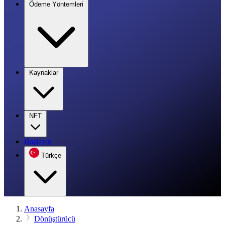
Ödeme Yöntemleri
Kaynaklar
NFT
Başlayın
Türkçe
Anasayfa
Dönüştürücü