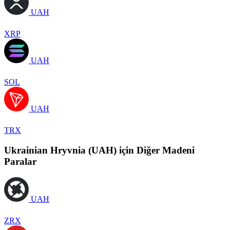
UAH
XRP
UAH
SOL
UAH
TRX
Ukrainian Hryvnia (UAH) için Diğer Madeni
Paralar
UAH
ZRX