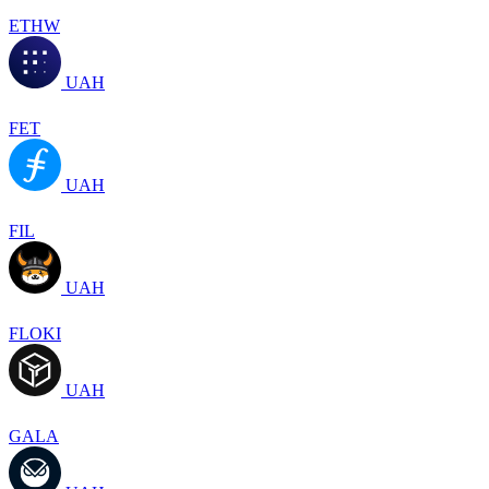
ETHW
UAH
FET
UAH
FIL
UAH
FLOKI
UAH
GALA