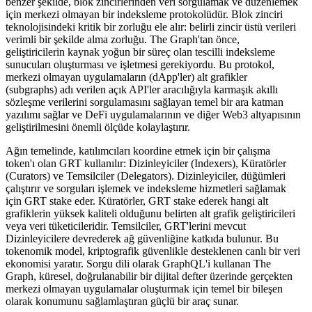
benzer şekilde, blok zincirlerinden veri sorgulamak ve düzenlemek
için merkezi olmayan bir indeksleme protokolüdür. Blok zinciri
teknolojisindeki kritik bir zorluğu ele alır: belirli zincir üstü verileri
verimli bir şekilde alma zorluğu. The Graph'tan önce,
geliştiricilerin kaynak yoğun bir süreç olan tescilli indeksleme
sunucuları oluşturması ve işletmesi gerekiyordu. Bu protokol,
merkezi olmayan uygulamaların (dApp'ler) alt grafikler
(subgraphs) adı verilen açık API'ler aracılığıyla karmaşık akıllı
sözleşme verilerini sorgulamasını sağlayan temel bir ara katman
yazılımı sağlar ve DeFi uygulamalarının ve diğer Web3 altyapısının
geliştirilmesini önemli ölçüde kolaylaştırır.
Ağın temelinde, katılımcıları koordine etmek için bir çalışma
token'ı olan GRT kullanılır: Dizinleyiciler (Indexers), Küratörler
(Curators) ve Temsilciler (Delegators). Dizinleyiciler, düğümleri
çalıştırır ve sorguları işlemek ve indeksleme hizmetleri sağlamak
için GRT stake eder. Küratörler, GRT stake ederek hangi alt
grafiklerin yüksek kaliteli olduğunu belirten alt grafik geliştiricileri
veya veri tüketicileridir. Temsilciler, GRT'lerini mevcut
Dizinleyicilere devrederek ağ güvenliğine katkıda bulunur. Bu
tokenomik model, kriptografik güvenlikle desteklenen canlı bir veri
ekonomisi yaratır. Sorgu dili olarak GraphQL'i kullanan The
Graph, küresel, doğrulanabilir bir dijital defter üzerinde gerçekten
merkezi olmayan uygulamalar oluşturmak için temel bir bileşen
olarak konumunu sağlamlaştıran güçlü bir araç sunar.