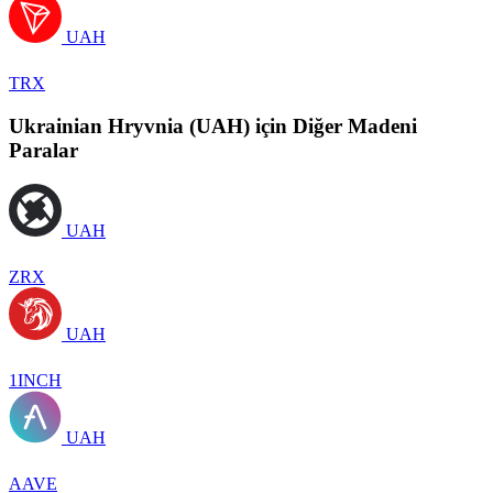
UAH
TRX
Ukrainian Hryvnia (UAH) için Diğer Madeni
Paralar
UAH
ZRX
UAH
1INCH
UAH
AAVE