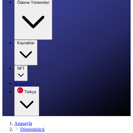
Ödeme Yöntemleri
Kaynaklar
NFT
Başlayın
Türkçe
Anasayfa
Dönüştürücü