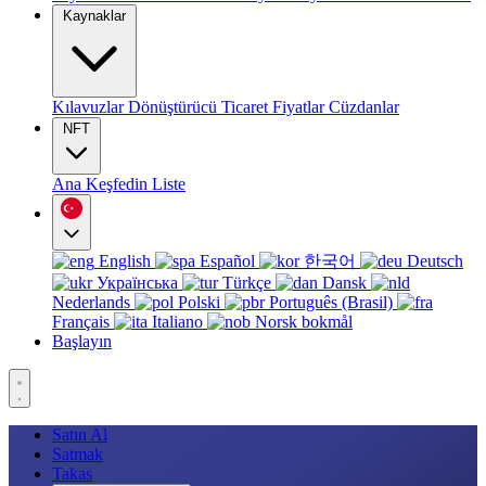
Kaynaklar
Kılavuzlar
Dönüştürücü
Ticaret
Fiyatlar
Cüzdanlar
NFT
Ana
Keşfedin
Liste
English
Español
한국어
Deutsch
Українська
Türkçe
Dansk
Nederlands
Polski
Português (Brasil)
Français
Italiano
Norsk bokmål
Başlayın
Satın Al
Satmak
Takas