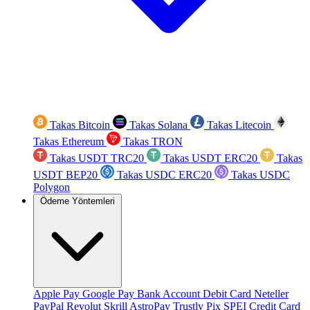
Takas Bitcoin
Takas Solana
Takas Litecoin
Takas Ethereum
Takas TRON
Takas USDT TRC20
Takas USDT ERC20
Takas
USDT BEP20
Takas USDC ERC20
Takas USDC
Polygon
Ödeme Yöntemleri
Apple Pay
Google Pay
Bank Account
Debit Card
Neteller
PayPal
Revolut
Skrill
AstroPay
Trustly
Pix
SPEI
Credit Card