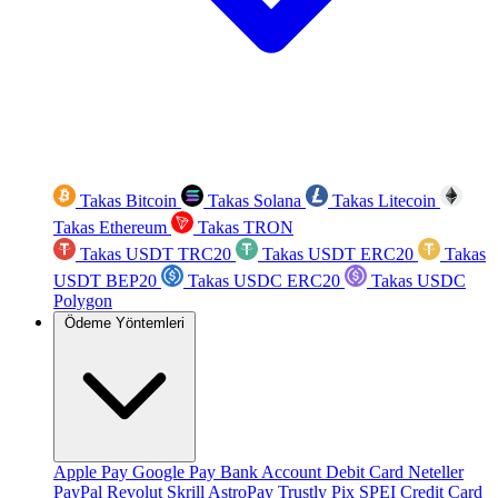
Takas Bitcoin
Takas Solana
Takas Litecoin
Takas Ethereum
Takas TRON
Takas USDT TRC20
Takas USDT ERC20
Takas
USDT BEP20
Takas USDC ERC20
Takas USDC
Polygon
Ödeme Yöntemleri
Apple Pay
Google Pay
Bank Account
Debit Card
Neteller
PayPal
Revolut
Skrill
AstroPay
Trustly
Pix
SPEI
Credit Card