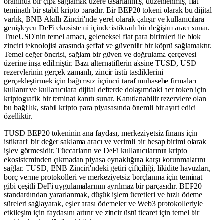
oranında bir çıpa sağlamak üzere tasarlanmış, düzenlenmiş, fiat
teminatlı bir stabil kripto paradır. Bir BEP20 tokeni olarak bu dijital
varlık, BNB Akıllı Zinciri'nde yerel olarak çalışır ve kullanıcılara
genişleyen DeFi ekosistemi içinde istikrarlı bir değişim aracı sunar.
TrueUSD'nin temel amacı, geleneksel fiat para birimleri ile blok
zinciri teknolojisi arasında şeffaf ve güvenilir bir köprü sağlamaktır.
Temel değer önerisi, sağlam bir güven ve doğrulama çerçevesi
üzerine inşa edilmiştir. Bazı alternatiflerin aksine TUSD, USD
rezervlerinin gerçek zamanlı, zincir üstü tasdiklerini
gerçekleştirmek için bağımsız üçüncü taraf muhasebe firmaları
kullanır ve kullanıcılara dijital defterde dolaşımdaki her token için
kriptografik bir teminat kanıtı sunar. Kanıtlanabilir rezervlere olan
bu bağlılık, stabil kripto para piyasasında önemli bir ayırt edici
özelliktir.
TUSD BEP20 tokeninin ana faydası, merkeziyetsiz finans için
istikrarlı bir değer saklama aracı ve verimli bir hesap birimi olarak
işlev görmesidir. Tüccarların ve DeFi kullanıcılarının kripto
ekosisteminden çıkmadan piyasa oynaklığına karşı korunmalarını
sağlar. TUSD, BNB Zinciri'ndeki getiri çiftçiliği, likidite havuzları,
borç verme protokolleri ve merkeziyetsiz borçlanma için teminat
gibi çeşitli DeFi uygulamalarının ayrılmaz bir parçasıdır. BEP20
standardından yararlanmak, düşük işlem ücretleri ve hızlı ödeme
süreleri sağlayarak, eşler arası ödemeler ve Web3 protokolleriyle
etkileşim için faydasını artırır ve zincir üstü ticaret için temel bir