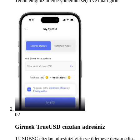
Tercih ettiğiniz ödeme yöntemini seçin ve tutarı girin.
02
Girmek
TrueUSD cüzdan adresiniz
TUSDBSC cüzdan adresinizi girin ve ödemeye devam edin.