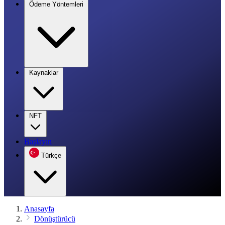
Ödeme Yöntemleri
Kaynaklar
NFT
Başlayın
Türkçe
Anasayfa
Dönüştürücü