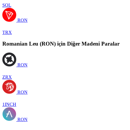
SOL
RON
TRX
Romanian Leu (RON) için Diğer Madeni Paralar
RON
ZRX
RON
1INCH
RON