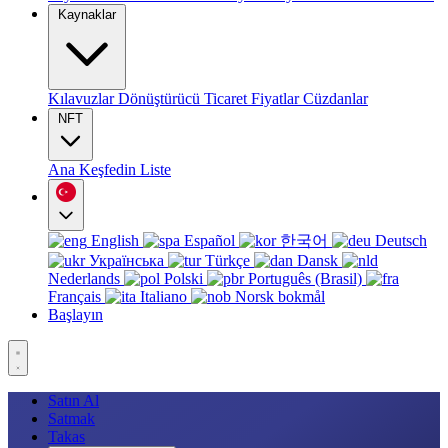
Kaynaklar
Kılavuzlar
Dönüştürücü
Ticaret
Fiyatlar
Cüzdanlar
NFT
Ana
Keşfedin
Liste
English
Español
한국어
Deutsch
Українська
Türkçe
Dansk
Nederlands
Polski
Português (Brasil)
Français
Italiano
Norsk bokmål
Başlayın
Satın Al
Satmak
Takas