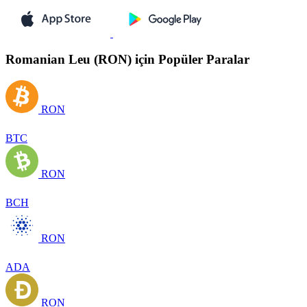
Romanian Leu (RON) için Popüler Paralar
RON
BTC
RON
BCH
RON
ADA
RON