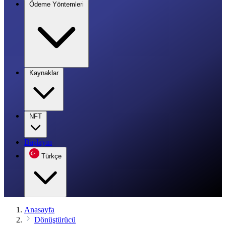
Ödeme Yöntemleri
Kaynaklar
NFT
Başlayın
Türkçe
Anasayfa
Dönüştürücü