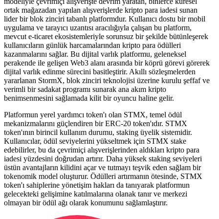
modeliyle çevrimiçi alışverişte devrim yaratan, binlerce küresel
ortak mağazadan yapılan alışverişlerde kripto para iadesi sunan
lider bir blok zinciri tabanlı platformdur. Kullanıcı dostu bir mobil
uygulama ve tarayıcı uzantısı aracılığıyla çalışan bu platform,
mevcut e-ticaret ekosistemleriyle sorunsuz bir şekilde bütünleşerek
kullanıcıların günlük harcamalarından kripto para ödülleri
kazanmalarını sağlar. Bu dijital varlık platformu, geleneksel
perakende ile gelişen Web3 alanı arasında bir köprü görevi görerek
dijital varlık edinme sürecini basitleştirir. Akıllı sözleşmelerden
yararlanan StormX, blok zinciri teknolojisi üzerine kurulu şeffaf ve
verimli bir sadakat programı sunarak ana akım kripto
benimsenmesini sağlamada kilit bir oyuncu haline gelir.
Platformun yerel yardımcı token'ı olan STMX, temel ödül
mekanizmalarını güçlendiren bir ERC-20 token'ıdır. STMX
token'ının birincil kullanım durumu, staking üyelik sistemidir.
Kullanıcılar, ödül seviyelerini yükseltmek için STMX stake
edebilirler, bu da çevrimiçi alışverişlerinden aldıkları kripto para
iadesi yüzdesini doğrudan artırır. Daha yüksek staking seviyeleri
üstün avantajların kilidini açar ve tutmayı teşvik eden sağlam bir
tokenomik model oluşturur. Ödülleri artırmanın ötesinde, STMX
token'ı sahiplerine yönetişim hakları da tanıyarak platformun
gelecekteki gelişimine katılmalarına olanak tanır ve merkezi
olmayan bir ödül ağı olarak konumunu sağlamlaştırır.