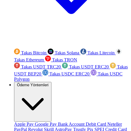
Takas Bitcoin
Takas Solana
Takas Litecoin
Takas Ethereum
Takas TRON
Takas USDT TRC20
Takas USDT ERC20
Takas
USDT BEP20
Takas USDC ERC20
Takas USDC
Polygon
Ödeme Yöntemleri
Apple Pay
Google Pay
Bank Account
Debit Card
Neteller
PayPal
Revolut
Skrill
AstroPay
Trustly
Pix
SPEI
Credit Card