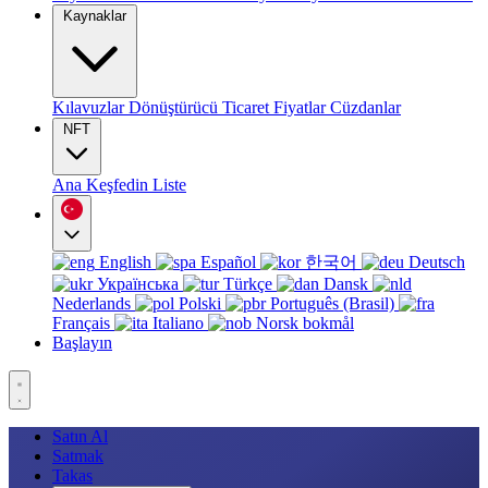
Kaynaklar
Kılavuzlar
Dönüştürücü
Ticaret
Fiyatlar
Cüzdanlar
NFT
Ana
Keşfedin
Liste
English
Español
한국어
Deutsch
Українська
Türkçe
Dansk
Nederlands
Polski
Português (Brasil)
Français
Italiano
Norsk bokmål
Başlayın
Satın Al
Satmak
Takas