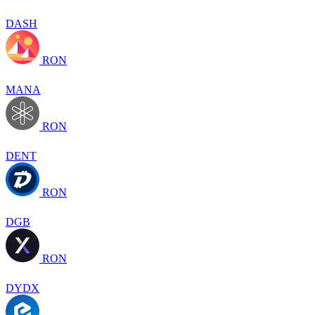
DASH
RON
MANA
RON
DENT
RON
DGB
RON
DYDX