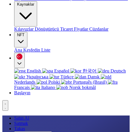
Kaynaklar
Kılavuzlar
Dönüştürücü
Ticaret
Fiyatlar
Cüzdanlar
NFT
Ana
Keşfedin
Liste
English
Español
한국어
Deutsch
Українська
Türkçe
Dansk
Nederlands
Polski
Português (Brasil)
Français
Italiano
Norsk bokmål
Başlayın
Satın Al
Satmak
Takas