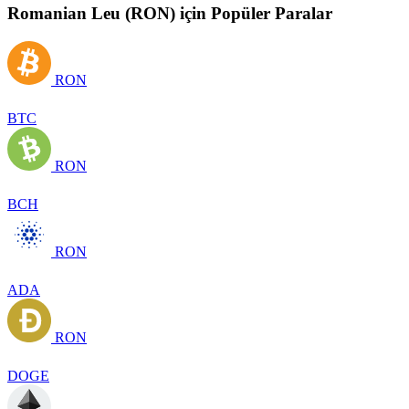
Romanian Leu (RON) için Popüler Paralar
RON
BTC
RON
BCH
RON
ADA
RON
DOGE