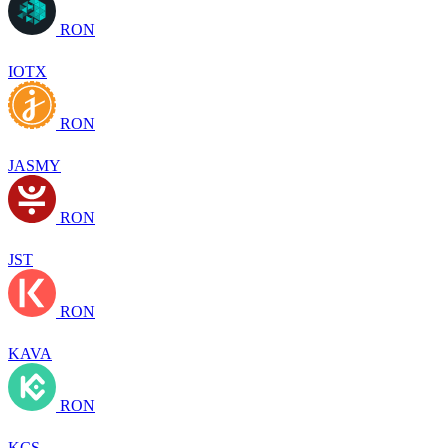
RON
IOTX
RON
JASMY
RON
JST
RON
KAVA
RON
KCS