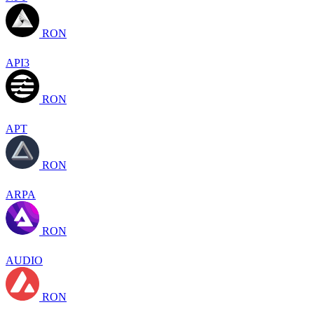
RON
API3
RON
APT
RON
ARPA
RON
AUDIO
RON