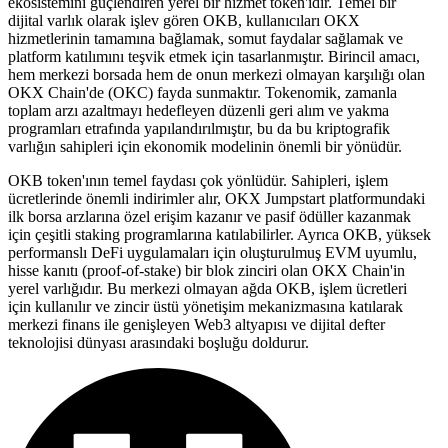
ekosistemini güçlendiren yerel bir hizmet token'ıdır. Temel bir
dijital varlık olarak işlev gören OKB, kullanıcıları OKX
hizmetlerinin tamamına bağlamak, somut faydalar sağlamak ve
platform katılımını teşvik etmek için tasarlanmıştır. Birincil amacı,
hem merkezi borsada hem de onun merkezi olmayan karşılığı olan
OKX Chain'de (OKC) fayda sunmaktır. Tokenomik, zamanla
toplam arzı azaltmayı hedefleyen düzenli geri alım ve yakma
programları etrafında yapılandırılmıştır, bu da bu kriptografik
varlığın sahipleri için ekonomik modelinin önemli bir yönüdür.
OKB token'ının temel faydası çok yönlüdür. Sahipleri, işlem
ücretlerinde önemli indirimler alır, OKX Jumpstart platformundaki
ilk borsa arzlarına özel erişim kazanır ve pasif ödüller kazanmak
için çeşitli staking programlarına katılabilirler. Ayrıca OKB, yüksek
performanslı DeFi uygulamaları için oluşturulmuş EVM uyumlu,
hisse kanıtı (proof-of-stake) bir blok zinciri olan OKX Chain'in
yerel varlığıdır. Bu merkezi olmayan ağda OKB, işlem ücretleri
için kullanılır ve zincir üstü yönetişim mekanizmasına katılarak
merkezi finans ile genişleyen Web3 altyapısı ve dijital defter
teknolojisi dünyası arasındaki boşluğu doldurur.