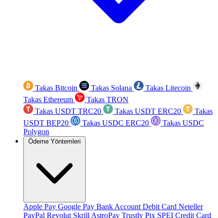
Takas Bitcoin
Takas Solana
Takas Litecoin
Takas Ethereum
Takas TRON
Takas USDT TRC20
Takas USDT ERC20
Takas
USDT BEP20
Takas USDC ERC20
Takas USDC
Polygon
Ödeme Yöntemleri
Apple Pay
Google Pay
Bank Account
Debit Card
Neteller
PayPal
Revolut
Skrill
AstroPay
Trustly
Pix
SPEI
Credit Card