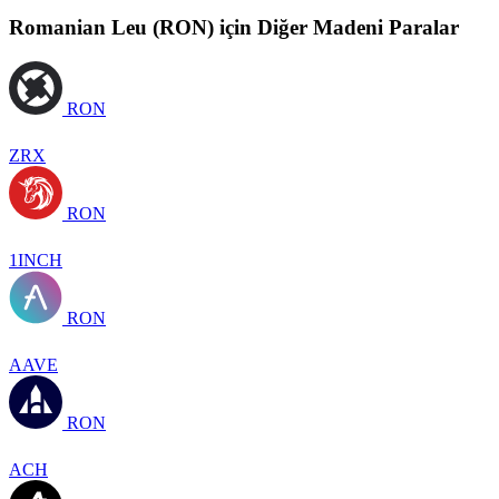
Romanian Leu (RON) için Diğer Madeni Paralar
RON
ZRX
RON
1INCH
RON
AAVE
RON
ACH