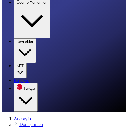
Ödeme Yöntemleri
Kaynaklar
NFT
Başlayın
Türkçe
Anasayfa
Dönüştürücü