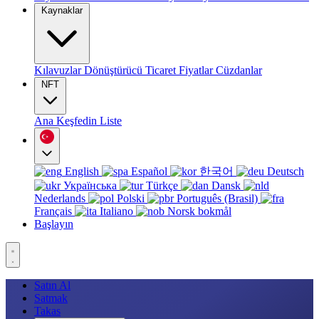
Kaynaklar
Kılavuzlar
Dönüştürücü
Ticaret
Fiyatlar
Cüzdanlar
NFT
Ana
Keşfedin
Liste
English
Español
한국어
Deutsch
Українська
Türkçe
Dansk
Nederlands
Polski
Português (Brasil)
Français
Italiano
Norsk bokmål
Başlayın
Satın Al
Satmak
Takas