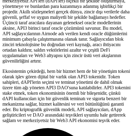
merkeziyetsiz API'leri (dAPI'ler) ölçekli bir şekilde oluşturmaya,
yönetmeye ve bunlardan para kazanmaya adanmış işbirlikçi bir
projedir. Akıllı sözleşmeleri gerçek dünya, zincir dışı verilerle daha
güvenli, şeffaf ve uygun maliyetli bir şekilde bağlamayı hedefler.
Üçüncü taraf aracılara dayanan geleneksel oracle modellerinin
aksine, API3 birinci taraf oracle çözümünü savunur. Bu model,
API sağlayıcılarının Airnode adı verilen kendi oracle düğümlerini
minimum çabayla çalıştırmasına olanak tanır. Sağlayıcıdan blok
zinciri teknolojisine bu doğrudan veri kaynağı, aracı ihtiyacını
ortadan kaldırır, saldırı vektörlerini azaltır ve çeşitli DeFi
uygulamaları ve Web3 altyapısı için zincir üstü veri akışlarının
güvenilirliğini artırır.
Ekosistemin çekirdeği, hem bir hizmet hem de bir yönetişim tokeni
olarak işlev gören dijital bir varlık olan API3 tokenidir. Token
sahipleri, dAPI'lerin seçimi ve teminat yönetimi de dahil olmak
üzere tüm ağı yöneten API3 DAO'suna katılabilirler. API3 tokenini
stake etmek, token ekonomisinin önemli bir bileşenidir, çünkü
dAPI kullanıcıları için bir güvenlik teminatı ve sigorta benzeri bir
mekanizma sağlar, hizmet kalitesini ve veri bütünlüğünü garanti
eder. Bu kriptografik güvenlik modeli, API sağlayıcıları, dApp
geliştiricileri ve DAO arasındaki teşvikleri uyumlu hale getirerek
sağlam ve merkeziyetsiz bir Web3 API ekonomisi teşvik eder.