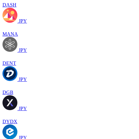
DASH
JPY
MANA
JPY
DENT
JPY
DGB
JPY
DYDX
JPY