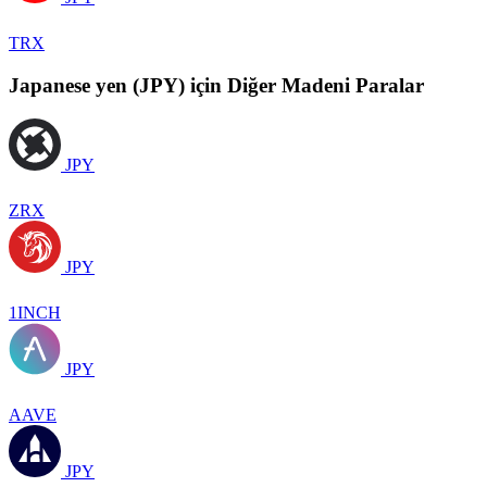
TRX
Japanese yen (JPY) için Diğer Madeni Paralar
JPY
ZRX
JPY
1INCH
JPY
AAVE
JPY