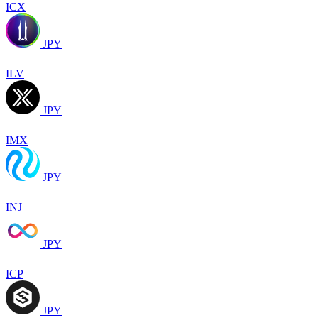
ICX
JPY
ILV
JPY
IMX
JPY
INJ
JPY
ICP
JPY