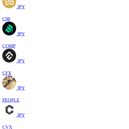
JPY
C98
JPY
COMP
JPY
CFX
JPY
PEOPLE
JPY
CVX