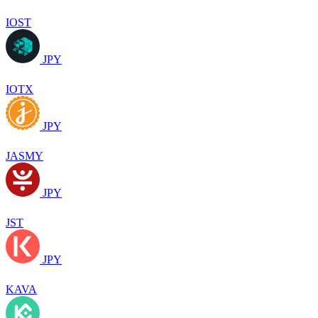
IOST
JPY
IOTX
JPY
JASMY
JPY
JST
JPY
KAVA