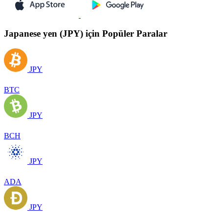
Japanese yen (JPY) için Popüler Paralar
JPY
BTC
JPY
BCH
JPY
ADA
JPY