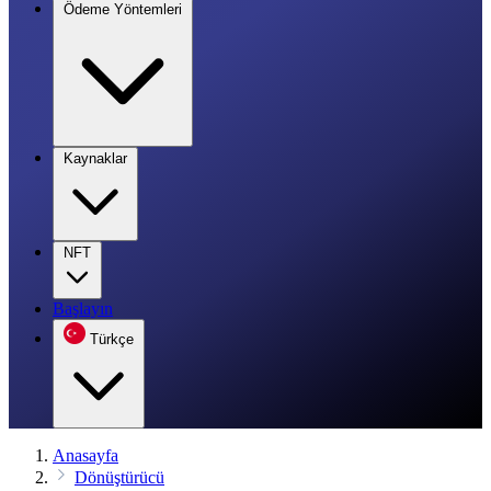
Ödeme Yöntemleri
Kaynaklar
NFT
Başlayın
Türkçe
Anasayfa
Dönüştürücü