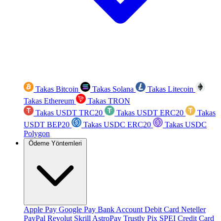
Takas Bitcoin
Takas Solana
Takas Litecoin
Takas Ethereum
Takas TRON
Takas USDT TRC20
Takas USDT ERC20
Takas
USDT BEP20
Takas USDC ERC20
Takas USDC
Polygon
Ödeme Yöntemleri
Apple Pay
Google Pay
Bank Account
Debit Card
Neteller
PayPal
Revolut
Skrill
AstroPay
Trustly
Pix
SPEI
Credit Card