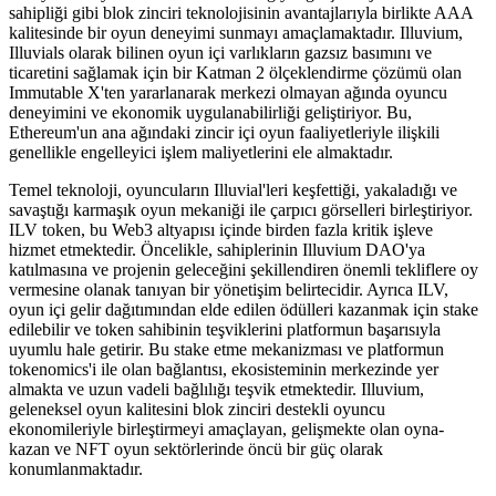
sahipliği gibi blok zinciri teknolojisinin avantajlarıyla birlikte AAA
kalitesinde bir oyun deneyimi sunmayı amaçlamaktadır. Illuvium,
Illuvials olarak bilinen oyun içi varlıkların gazsız basımını ve
ticaretini sağlamak için bir Katman 2 ölçeklendirme çözümü olan
Immutable X'ten yararlanarak merkezi olmayan ağında oyuncu
deneyimini ve ekonomik uygulanabilirliği geliştiriyor. Bu,
Ethereum'un ana ağındaki zincir içi oyun faaliyetleriyle ilişkili
genellikle engelleyici işlem maliyetlerini ele almaktadır.
Temel teknoloji, oyuncuların Illuvial'leri keşfettiği, yakaladığı ve
savaştığı karmaşık oyun mekaniği ile çarpıcı görselleri birleştiriyor.
ILV token, bu Web3 altyapısı içinde birden fazla kritik işleve
hizmet etmektedir. Öncelikle, sahiplerinin Illuvium DAO'ya
katılmasına ve projenin geleceğini şekillendiren önemli tekliflere oy
vermesine olanak tanıyan bir yönetişim belirtecidir. Ayrıca ILV,
oyun içi gelir dağıtımından elde edilen ödülleri kazanmak için stake
edilebilir ve token sahibinin teşviklerini platformun başarısıyla
uyumlu hale getirir. Bu stake etme mekanizması ve platformun
tokenomics'i ile olan bağlantısı, ekosisteminin merkezinde yer
almakta ve uzun vadeli bağlılığı teşvik etmektedir. Illuvium,
geleneksel oyun kalitesini blok zinciri destekli oyuncu
ekonomileriyle birleştirmeyi amaçlayan, gelişmekte olan oyna-
kazan ve NFT oyun sektörlerinde öncü bir güç olarak
konumlanmaktadır.