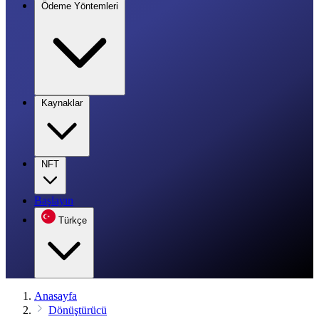
Ödeme Yöntemleri
Kaynaklar
NFT
Başlayın
Türkçe
Anasayfa
Dönüştürücü