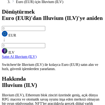
Euro (EUR) için Illuvium (ILV)
Dönüştürmek
Euro (EUR)'dan Illuvium (ILV)'ye
aniden
EUR
ILV
Satın Al Illuvium (ILV)
Switchere'de Illuvium (ILV) ile kolayca Euro (EUR) satın alın ve
hızlı, güvenli işlemlerden yararlanın.
Hakkında
Illuvium (ILV)
Illuvium (ILV), Ethereum blok zinciri üzerinde geniş, açık dünya
RPG macera ve otomatik savaş oyunu inşa eden merkezi olmayan
bir oyun stüdyosudur. NFT'ler aracılığıyla gerçek dijital varlık