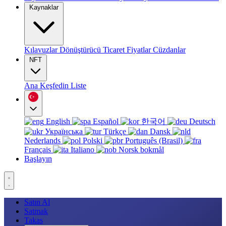
Kaynaklar
Kılavuzlar
Dönüştürücü
Ticaret
Fiyatlar
Cüzdanlar
NFT
Ana
Keşfedin
Liste
English
Español
한국어
Deutsch
Українська
Türkçe
Dansk
Nederlands
Polski
Português (Brasil)
Français
Italiano
Norsk bokmål
Başlayın
Satın Al
Satmak
Takas