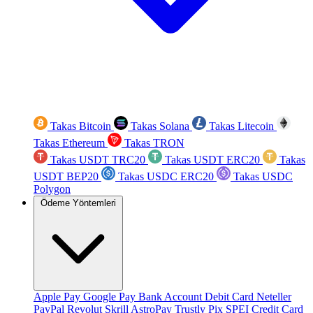
Takas Bitcoin
Takas Solana
Takas Litecoin
Takas Ethereum
Takas TRON
Takas USDT TRC20
Takas USDT ERC20
Takas
USDT BEP20
Takas USDC ERC20
Takas USDC
Polygon
Ödeme Yöntemleri
Apple Pay
Google Pay
Bank Account
Debit Card
Neteller
PayPal
Revolut
Skrill
AstroPay
Trustly
Pix
SPEI
Credit Card