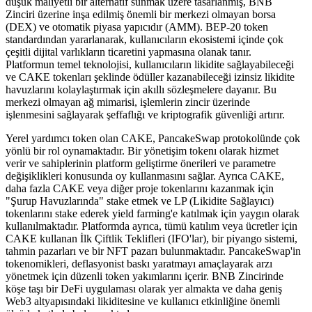
düşük maliyetli bir alternatif sunmak üzere tasarlanmış, BNB
Zinciri üzerine inşa edilmiş önemli bir merkezi olmayan borsa
(DEX) ve otomatik piyasa yapıcıdır (AMM). BEP-20 token
standardından yararlanarak, kullanıcıların ekosistemi içinde çok
çeşitli dijital varlıkların ticaretini yapmasına olanak tanır.
Platformun temel teknolojisi, kullanıcıların likidite sağlayabileceği
ve CAKE tokenları şeklinde ödüller kazanabileceği izinsiz likidite
havuzlarını kolaylaştırmak için akıllı sözleşmelere dayanır. Bu
merkezi olmayan ağ mimarisi, işlemlerin zincir üzerinde
işlenmesini sağlayarak şeffaflığı ve kriptografik güvenliği artırır.
Yerel yardımcı token olan CAKE, PancakeSwap protokolünde çok
yönlü bir rol oynamaktadır. Bir yönetişim tokenı olarak hizmet
verir ve sahiplerinin platform geliştirme önerileri ve parametre
değişiklikleri konusunda oy kullanmasını sağlar. Ayrıca CAKE,
daha fazla CAKE veya diğer proje tokenlarını kazanmak için
"Şurup Havuzlarında" stake etmek ve LP (Likidite Sağlayıcı)
tokenlarını stake ederek yield farming'e katılmak için yaygın olarak
kullanılmaktadır. Platformda ayrıca, tümü katılım veya ücretler için
CAKE kullanan İlk Çiftlik Teklifleri (IFO'lar), bir piyango sistemi,
tahmin pazarları ve bir NFT pazarı bulunmaktadır. PancakeSwap'in
tokenomikleri, deflasyonist baskı yaratmayı amaçlayarak arzı
yönetmek için düzenli token yakımlarını içerir. BNB Zincirinde
köşe taşı bir DeFi uygulaması olarak yer almakta ve daha geniş
Web3 altyapısındaki likiditesine ve kullanıcı etkinliğine önemli