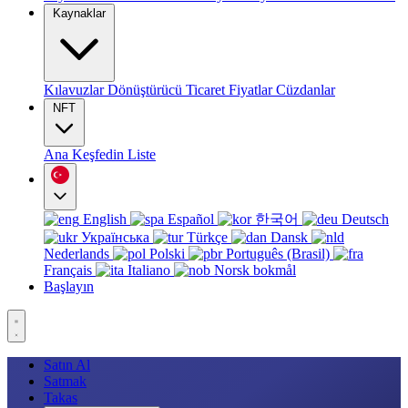
Kaynaklar
Kılavuzlar
Dönüştürücü
Ticaret
Fiyatlar
Cüzdanlar
NFT
Ana
Keşfedin
Liste
English
Español
한국어
Deutsch
Українська
Türkçe
Dansk
Nederlands
Polski
Português (Brasil)
Français
Italiano
Norsk bokmål
Başlayın
Satın Al
Satmak
Takas