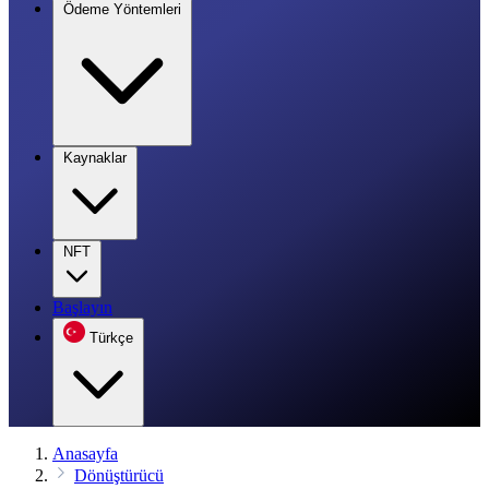
Ödeme Yöntemleri
Kaynaklar
NFT
Başlayın
Türkçe
Anasayfa
Dönüştürücü