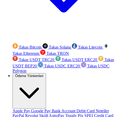
Takas Bitcoin
Takas Solana
Takas Litecoin
Takas Ethereum
Takas TRON
Takas USDT TRC20
Takas USDT ERC20
Takas
USDT BEP20
Takas USDC ERC20
Takas USDC
Polygon
Ödeme Yöntemleri
Apple Pay
Google Pay
Bank Account
Debit Card
Neteller
PayPal
Revolut
Skrill
AstroPay
Trustly
Pix
SPEI
Credit Card