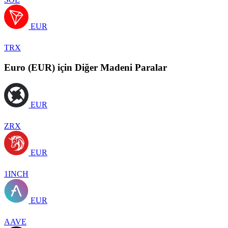
EUR
TRX
Euro (EUR) için Diğer Madeni Paralar
EUR
ZRX
EUR
1INCH
EUR
AAVE