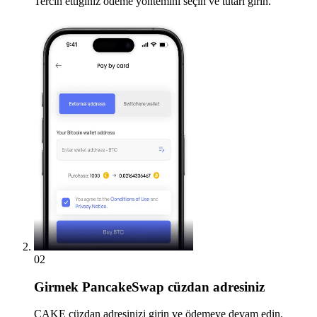
Tercih ettiğiniz ödeme yöntemini seçin ve tutarı girin.
02
Girmek
PancakeSwap cüzdan adresiniz
CAKE cüzdan adresinizi girin ve ödemeye devam edin.