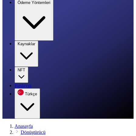
Ödeme Yöntemleri
Kaynaklar
NFT
Başlayın
Türkçe
Anasayfa
Dönüştürücü