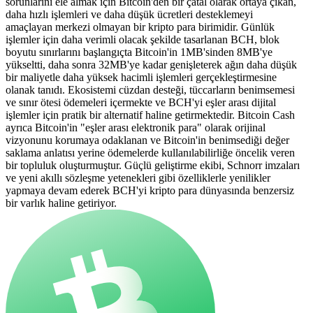
sorunlarını ele almak için Bitcoin'den bir çatal olarak ortaya çıkan,
daha hızlı işlemleri ve daha düşük ücretleri desteklemeyi
amaçlayan merkezi olmayan bir kripto para birimidir. Günlük
işlemler için daha verimli olacak şekilde tasarlanan BCH, blok
boyutu sınırlarını başlangıçta Bitcoin'in 1MB'sinden 8MB'ye
yükseltti, daha sonra 32MB'ye kadar genişleterek ağın daha düşük
bir maliyetle daha yüksek hacimli işlemleri gerçekleştirmesine
olanak tanıdı. Ekosistemi cüzdan desteği, tüccarların benimsemesi
ve sınır ötesi ödemeleri içermekte ve BCH'yi eşler arası dijital
işlemler için pratik bir alternatif haline getirmektedir. Bitcoin Cash
ayrıca Bitcoin'in "eşler arası elektronik para" olarak orijinal
vizyonunu korumaya odaklanan ve Bitcoin'in benimsediği değer
saklama anlatısı yerine ödemelerde kullanılabilirliğe öncelik veren
bir topluluk oluşturmuştur. Güçlü geliştirme ekibi, Schnorr imzaları
ve yeni akıllı sözleşme yetenekleri gibi özelliklerle yenilikler
yapmaya devam ederek BCH'yi kripto para dünyasında benzersiz
bir varlık haline getiriyor.