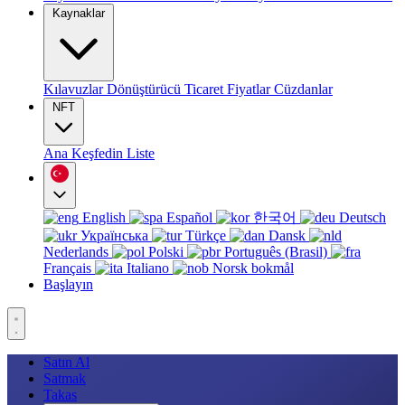
Kaynaklar
Kılavuzlar
Dönüştürücü
Ticaret
Fiyatlar
Cüzdanlar
NFT
Ana
Keşfedin
Liste
English
Español
한국어
Deutsch
Українська
Türkçe
Dansk
Nederlands
Polski
Português (Brasil)
Français
Italiano
Norsk bokmål
Başlayın
Satın Al
Satmak
Takas