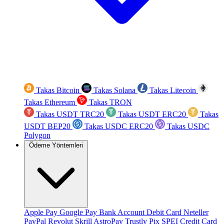
Takas Bitcoin
Takas Solana
Takas Litecoin
Takas Ethereum
Takas TRON
Takas USDT TRC20
Takas USDT ERC20
Takas
USDT BEP20
Takas USDC ERC20
Takas USDC
Polygon
Ödeme Yöntemleri
Apple Pay
Google Pay
Bank Account
Debit Card
Neteller
PayPal
Revolut
Skrill
AstroPay
Trustly
Pix
SPEI
Credit Card