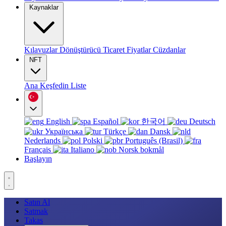
Kaynaklar
Kılavuzlar
Dönüştürücü
Ticaret
Fiyatlar
Cüzdanlar
NFT
Ana
Keşfedin
Liste
English
Español
한국어
Deutsch
Українська
Türkçe
Dansk
Nederlands
Polski
Português (Brasil)
Français
Italiano
Norsk bokmål
Başlayın
Satın Al
Satmak
Takas