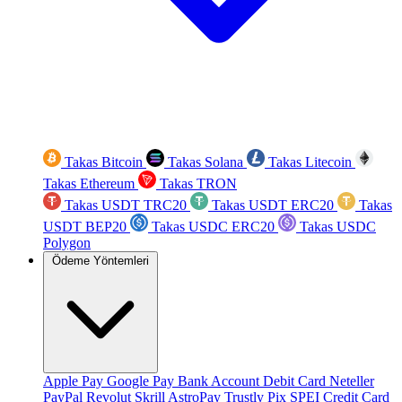
Takas Bitcoin
Takas Solana
Takas Litecoin
Takas Ethereum
Takas TRON
Takas USDT TRC20
Takas USDT ERC20
Takas
USDT BEP20
Takas USDC ERC20
Takas USDC
Polygon
Ödeme Yöntemleri
Apple Pay
Google Pay
Bank Account
Debit Card
Neteller
PayPal
Revolut
Skrill
AstroPay
Trustly
Pix
SPEI
Credit Card