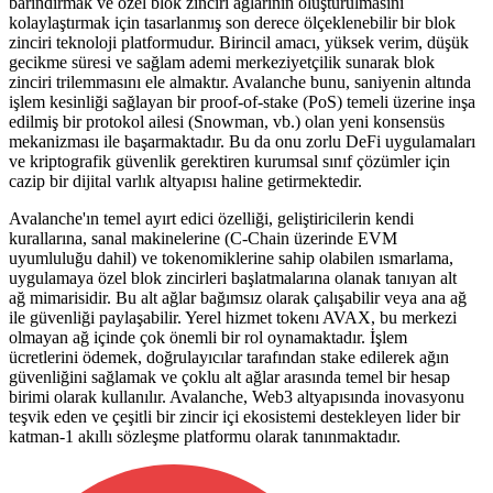
barındırmak ve özel blok zinciri ağlarının oluşturulmasını
kolaylaştırmak için tasarlanmış son derece ölçeklenebilir bir blok
zinciri teknoloji platformudur. Birincil amacı, yüksek verim, düşük
gecikme süresi ve sağlam ademi merkeziyetçilik sunarak blok
zinciri trilemmasını ele almaktır. Avalanche bunu, saniyenin altında
işlem kesinliği sağlayan bir proof-of-stake (PoS) temeli üzerine inşa
edilmiş bir protokol ailesi (Snowman, vb.) olan yeni konsensüs
mekanizması ile başarmaktadır. Bu da onu zorlu DeFi uygulamaları
ve kriptografik güvenlik gerektiren kurumsal sınıf çözümler için
cazip bir dijital varlık altyapısı haline getirmektedir.
Avalanche'ın temel ayırt edici özelliği, geliştiricilerin kendi
kurallarına, sanal makinelerine (C-Chain üzerinde EVM
uyumluluğu dahil) ve tokenomiklerine sahip olabilen ısmarlama,
uygulamaya özel blok zincirleri başlatmalarına olanak tanıyan alt
ağ mimarisidir. Bu alt ağlar bağımsız olarak çalışabilir veya ana ağ
ile güvenliği paylaşabilir. Yerel hizmet tokenı AVAX, bu merkezi
olmayan ağ içinde çok önemli bir rol oynamaktadır. İşlem
ücretlerini ödemek, doğrulayıcılar tarafından stake edilerek ağın
güvenliğini sağlamak ve çoklu alt ağlar arasında temel bir hesap
birimi olarak kullanılır. Avalanche, Web3 altyapısında inovasyonu
teşvik eden ve çeşitli bir zincir içi ekosistemi destekleyen lider bir
katman-1 akıllı sözleşme platformu olarak tanınmaktadır.