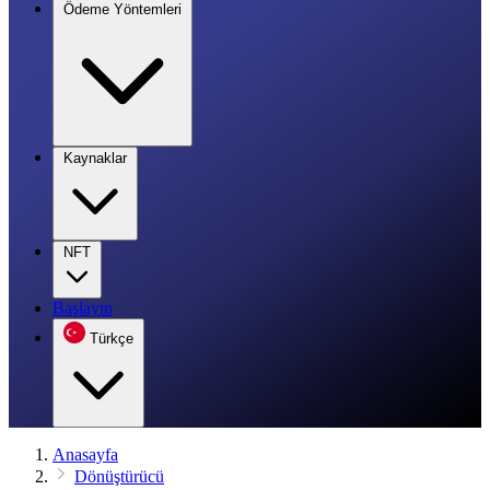
Ödeme Yöntemleri
Kaynaklar
NFT
Başlayın
Türkçe
Anasayfa
Dönüştürücü