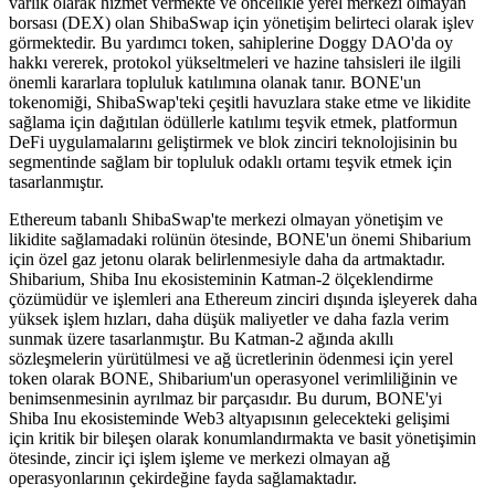
varlık olarak hizmet vermekte ve öncelikle yerel merkezi olmayan
borsası (DEX) olan ShibaSwap için yönetişim belirteci olarak işlev
görmektedir. Bu yardımcı token, sahiplerine Doggy DAO'da oy
hakkı vererek, protokol yükseltmeleri ve hazine tahsisleri ile ilgili
önemli kararlara topluluk katılımına olanak tanır. BONE'un
tokenomiği, ShibaSwap'teki çeşitli havuzlara stake etme ve likidite
sağlama için dağıtılan ödüllerle katılımı teşvik etmek, platformun
DeFi uygulamalarını geliştirmek ve blok zinciri teknolojisinin bu
segmentinde sağlam bir topluluk odaklı ortamı teşvik etmek için
tasarlanmıştır.
Ethereum tabanlı ShibaSwap'te merkezi olmayan yönetişim ve
likidite sağlamadaki rolünün ötesinde, BONE'un önemi Shibarium
için özel gaz jetonu olarak belirlenmesiyle daha da artmaktadır.
Shibarium, Shiba Inu ekosisteminin Katman-2 ölçeklendirme
çözümüdür ve işlemleri ana Ethereum zinciri dışında işleyerek daha
yüksek işlem hızları, daha düşük maliyetler ve daha fazla verim
sunmak üzere tasarlanmıştır. Bu Katman-2 ağında akıllı
sözleşmelerin yürütülmesi ve ağ ücretlerinin ödenmesi için yerel
token olarak BONE, Shibarium'un operasyonel verimliliğinin ve
benimsenmesinin ayrılmaz bir parçasıdır. Bu durum, BONE'yi
Shiba Inu ekosisteminde Web3 altyapısının gelecekteki gelişimi
için kritik bir bileşen olarak konumlandırmakta ve basit yönetişimin
ötesinde, zincir içi işlem işleme ve merkezi olmayan ağ
operasyonlarının çekirdeğine fayda sağlamaktadır.