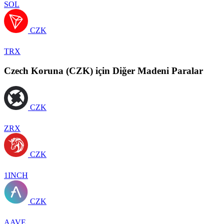
SOL
CZK
TRX
Czech Koruna (CZK) için Diğer Madeni Paralar
CZK
ZRX
CZK
1INCH
CZK
AAVE