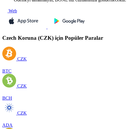
Web
Czech Koruna (CZK) için Popüler Paralar
CZK
BTC
CZK
BCH
CZK
ADA