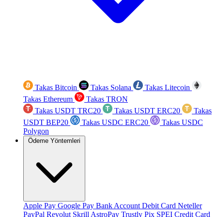
Takas Bitcoin
Takas Solana
Takas Litecoin
Takas Ethereum
Takas TRON
Takas USDT TRC20
Takas USDT ERC20
Takas
USDT BEP20
Takas USDC ERC20
Takas USDC
Polygon
Ödeme Yöntemleri
Apple Pay
Google Pay
Bank Account
Debit Card
Neteller
PayPal
Revolut
Skrill
AstroPay
Trustly
Pix
SPEI
Credit Card