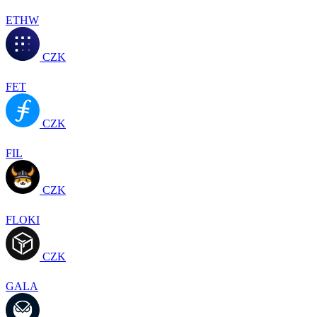
ETHW
CZK
FET
CZK
FIL
CZK
FLOKI
CZK
GALA