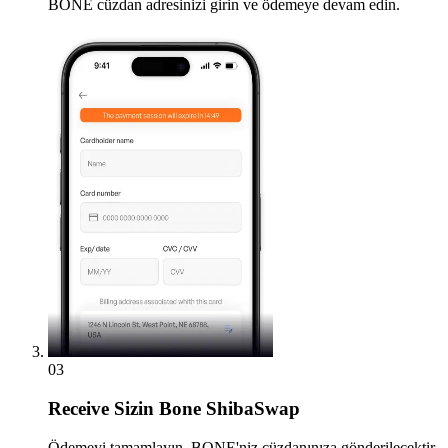
BONE cüzdan adresinizi girin ve ödemeye devam edin.
03
Receive
Sizin Bone ShibaSwap
Ödemeyi tamamlayın, BONE'niz cüzdanınıza gönderilecektir.