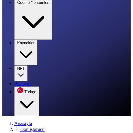
Ödeme Yöntemleri
Kaynaklar
NFT
Başlayın
Türkçe
Anasayfa
Dönüştürücü