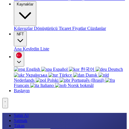
Kaynaklar
Kılavuzlar
Dönüştürücü
Ticaret
Fiyatlar
Cüzdanlar
NFT
Ana
Keşfedin
Liste
English
Español
한국어
Deutsch
Українська
Türkçe
Dansk
Nederlands
Polski
Português (Brasil)
Français
Italiano
Norsk bokmål
Başlayın
Satın Al
Satmak
Takas