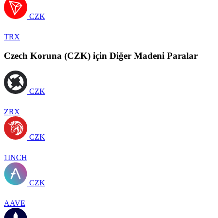
CZK
TRX
Czech Koruna (CZK) için Diğer Madeni Paralar
CZK
ZRX
CZK
1INCH
CZK
AAVE