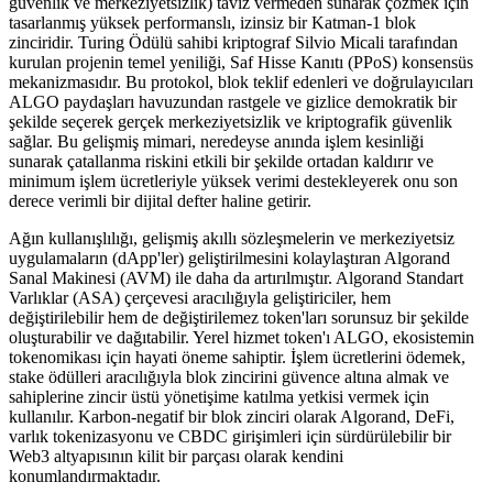
güvenlik ve merkeziyetsizlik) taviz vermeden sunarak çözmek için
tasarlanmış yüksek performanslı, izinsiz bir Katman-1 blok
zinciridir. Turing Ödülü sahibi kriptograf Silvio Micali tarafından
kurulan projenin temel yeniliği, Saf Hisse Kanıtı (PPoS) konsensüs
mekanizmasıdır. Bu protokol, blok teklif edenleri ve doğrulayıcıları
ALGO paydaşları havuzundan rastgele ve gizlice demokratik bir
şekilde seçerek gerçek merkeziyetsizlik ve kriptografik güvenlik
sağlar. Bu gelişmiş mimari, neredeyse anında işlem kesinliği
sunarak çatallanma riskini etkili bir şekilde ortadan kaldırır ve
minimum işlem ücretleriyle yüksek verimi destekleyerek onu son
derece verimli bir dijital defter haline getirir.
Ağın kullanışlılığı, gelişmiş akıllı sözleşmelerin ve merkeziyetsiz
uygulamaların (dApp'ler) geliştirilmesini kolaylaştıran Algorand
Sanal Makinesi (AVM) ile daha da artırılmıştır. Algorand Standart
Varlıklar (ASA) çerçevesi aracılığıyla geliştiriciler, hem
değiştirilebilir hem de değiştirilemez token'ları sorunsuz bir şekilde
oluşturabilir ve dağıtabilir. Yerel hizmet token'ı ALGO, ekosistemin
tokenomikası için hayati öneme sahiptir. İşlem ücretlerini ödemek,
stake ödülleri aracılığıyla blok zincirini güvence altına almak ve
sahiplerine zincir üstü yönetişime katılma yetkisi vermek için
kullanılır. Karbon-negatif bir blok zinciri olarak Algorand, DeFi,
varlık tokenizasyonu ve CBDC girişimleri için sürdürülebilir bir
Web3 altyapısının kilit bir parçası olarak kendini
konumlandırmaktadır.