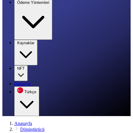
Ödeme Yöntemleri
Kaynaklar
NFT
Başlayın
Türkçe
Anasayfa
Dönüştürücü