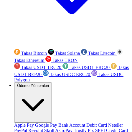
Takas Bitcoin
Takas Solana
Takas Litecoin
Takas Ethereum
Takas TRON
Takas USDT TRC20
Takas USDT ERC20
Takas
USDT BEP20
Takas USDC ERC20
Takas USDC
Polygon
Ödeme Yöntemleri
Apple Pay
Google Pay
Bank Account
Debit Card
Neteller
PayPal
Revolut
Skrill
AstroPay
Trustly
Pix
SPEI
Credit Card