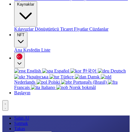
Kaynaklar
Kılavuzlar
Dönüştürücü
Ticaret
Fiyatlar
Cüzdanlar
NFT
Ana
Keşfedin
Liste
English
Español
한국어
Deutsch
Українська
Türkçe
Dansk
Nederlands
Polski
Português (Brasil)
Français
Italiano
Norsk bokmål
Başlayın
Satın Al
Satmak
Takas