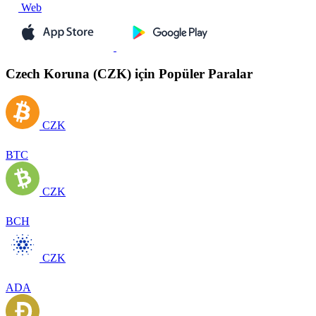
Web
Czech Koruna (CZK) için Popüler Paralar
CZK
BTC
CZK
BCH
CZK
ADA