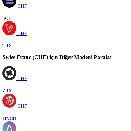
CHF
SOL
CHF
TRX
Swiss Franc (CHF) için Diğer Madeni Paralar
CHF
ZRX
CHF
1INCH