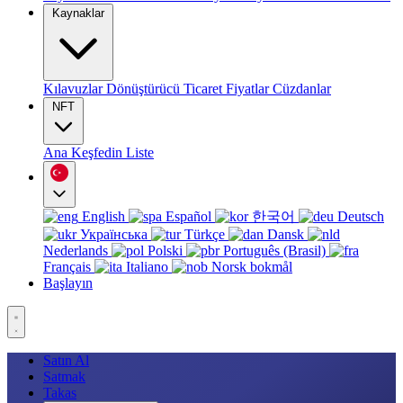
Kaynaklar
Kılavuzlar
Dönüştürücü
Ticaret
Fiyatlar
Cüzdanlar
NFT
Ana
Keşfedin
Liste
English
Español
한국어
Deutsch
Українська
Türkçe
Dansk
Nederlands
Polski
Português (Brasil)
Français
Italiano
Norsk bokmål
Başlayın
Satın Al
Satmak
Takas