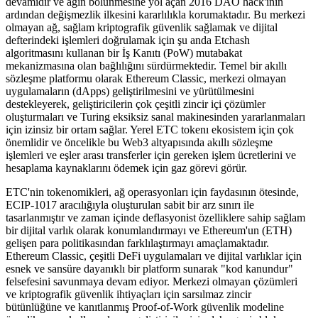
devamıdır ve ağın bölünmesine yol açan 2016 DAO hack'inin
ardından değişmezlik ilkesini kararlılıkla korumaktadır. Bu merkezi
olmayan ağ, sağlam kriptografik güvenlik sağlamak ve dijital
defterindeki işlemleri doğrulamak için şu anda Etchash
algoritmasını kullanan bir İş Kanıtı (PoW) mutabakat
mekanizmasına olan bağlılığını sürdürmektedir. Temel bir akıllı
sözleşme platformu olarak Ethereum Classic, merkezi olmayan
uygulamaların (dApps) geliştirilmesini ve yürütülmesini
destekleyerek, geliştiricilerin çok çeşitli zincir içi çözümler
oluşturmaları ve Turing eksiksiz sanal makinesinden yararlanmaları
için izinsiz bir ortam sağlar. Yerel ETC tokenı ekosistem için çok
önemlidir ve öncelikle bu Web3 altyapısında akıllı sözleşme
işlemleri ve eşler arası transferler için gereken işlem ücretlerini ve
hesaplama kaynaklarını ödemek için gaz görevi görür.
ETC'nin tokenomikleri, ağ operasyonları için faydasının ötesinde,
ECIP-1017 aracılığıyla oluşturulan sabit bir arz sınırı ile
tasarlanmıştır ve zaman içinde deflasyonist özelliklere sahip sağlam
bir dijital varlık olarak konumlandırmayı ve Ethereum'un (ETH)
gelişen para politikasından farklılaştırmayı amaçlamaktadır.
Ethereum Classic, çeşitli DeFi uygulamaları ve dijital varlıklar için
esnek ve sansüre dayanıklı bir platform sunarak "kod kanundur"
felsefesini savunmaya devam ediyor. Merkezi olmayan çözümleri
ve kriptografik güvenlik ihtiyaçları için sarsılmaz zincir
bütünlüğüne ve kanıtlanmış Proof-of-Work güvenlik modeline