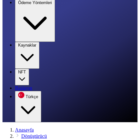
Ödeme Yöntemleri
Kaynaklar
NFT
Başlayın
Türkçe
Anasayfa
Dönüştürücü