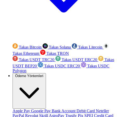
Takas Bitcoin
Takas Solana
Takas Litecoin
Takas Ethereum
Takas TRON
Takas USDT TRC20
Takas USDT ERC20
Takas
USDT BEP20
Takas USDC ERC20
Takas USDC
Polygon
Ödeme Yöntemleri
Apple Pay
Google Pay
Bank Account
Debit Card
Neteller
PayPal
Revolut
Skrill
AstroPay
Trustly
Pix
SPEI
Credit Card