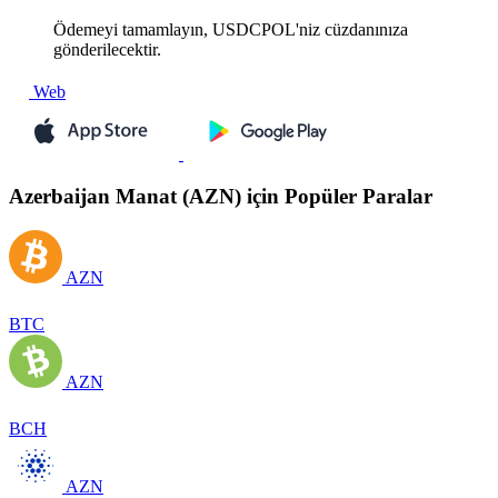
Ödemeyi tamamlayın, USDCPOL'niz cüzdanınıza
gönderilecektir.
Web
Azerbaijan Manat (AZN) için Popüler Paralar
AZN
BTC
AZN
BCH
AZN