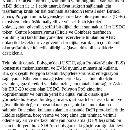
Katman 2 ölçeklendirme çözümünün verimliliğinden yararlanırken
ABD doları ile 1: 1 sabit tutarak fiyat istikrarı sağlamak için
tasarlanmış kritik bir fiat teminatlı stabilcoin'i temsil eder. Birincil
amacı, Polygon'un hızla genişleyen merkezi olmayan finans (DeFi)
ekosisteminde düşük maliyetli ve yüksek hızlı işlemleri
kolaylaştıran güvenilir, şeffaf bir dijital dolar sunmaktır. Her USDC
token, Centre konsorsiyumu (Circle ve Coinbase tarafından
kurulmuştur) tarafından yönetilen rezervlerde tutulan bir ABD
doları ile desteklenir ve güvenilir bir dijital varlık için çok önemli
olan şeffaflık ve itfa edilebilirliği sağlayan düzenli tasdiklerle
desteklenir.
Teknolojik olarak, Polygon'daki USDC, ağın Proof-of-Stake (PoS)
konsensüs mekanizmasını ve EVM uyumlu mimarisini kullanır.
Bu, çok çeşitli Polygon tabanlı dApp'lere sorunsuz entegrasyon
sağlayarak Ethereum ana ağ işlemlerine kıyasla önemli ölçüde
azaltılmış gaz ücretleri ve daha hızlı işlem mutabakatı sağlar. Aslen
bir ERC-20 tokenı olan USDC, Polygon PoS zincirine
köprülenmiştir ve burada yerel bir dijital varlık olarak işlev
görmektedir. Hayati bir değişim aracı, istikrarlı bir hesap birimi ve
güvenilir bir değer deposu olarak geniş bir kullanım alanına
sahiptir. Öne çıkan kullanım alanları arasında DeFi protokollerinde
likidite sağlama, borç verme ve borç alma için teminat, verimli
ödeme rayları ve merkezi olmayan borsalarda (DEX'ler) ortak bir
ticaret çifti yer alır. USDC'nin Polygon'daki güçlü varlığı likiditeyi