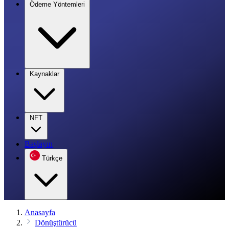
Ödeme Yöntemleri
Kaynaklar
NFT
Başlayın
Türkçe
Anasayfa
Dönüştürücü