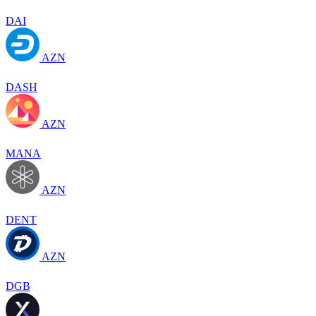
DAI
AZN
DASH
AZN
MANA
AZN
DENT
AZN
DGB