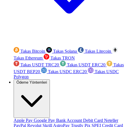
Takas Bitcoin
Takas Solana
Takas Litecoin
Takas Ethereum
Takas TRON
Takas USDT TRC20
Takas USDT ERC20
Takas
USDT BEP20
Takas USDC ERC20
Takas USDC
Polygon
Ödeme Yöntemleri
Apple Pay
Google Pay
Bank Account
Debit Card
Neteller
PayPal
Revolut
Skrill
AstroPay
Trustly
Pix
SPEI
Credit Card