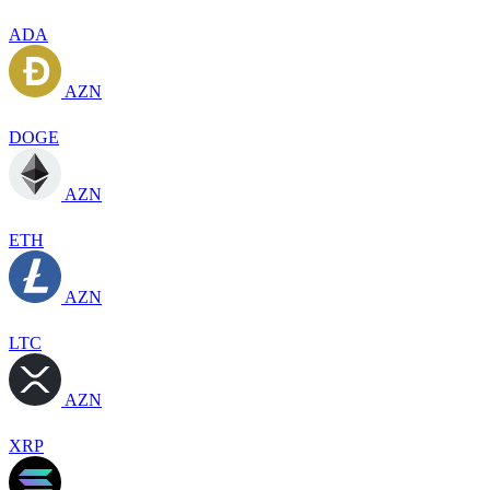
ADA
AZN
DOGE
AZN
ETH
AZN
LTC
AZN
XRP