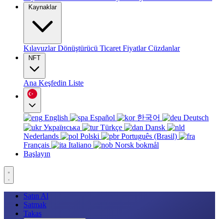
Kaynaklar
Kılavuzlar
Dönüştürücü
Ticaret
Fiyatlar
Cüzdanlar
NFT
Ana
Keşfedin
Liste
English
Español
한국어
Deutsch
Українська
Türkçe
Dansk
Nederlands
Polski
Português (Brasil)
Français
Italiano
Norsk bokmål
Başlayın
Satın Al
Satmak
Takas