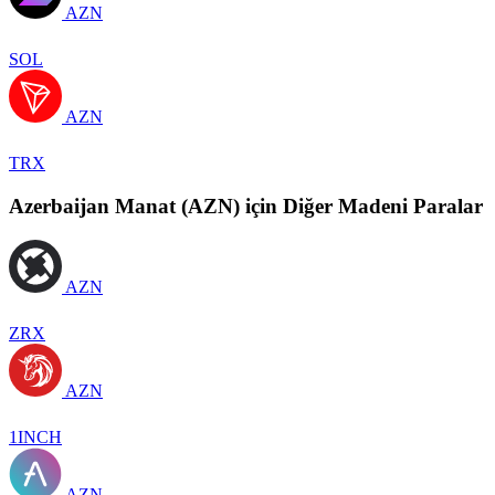
AZN
SOL
AZN
TRX
Azerbaijan Manat (AZN) için Diğer Madeni Paralar
AZN
ZRX
AZN
1INCH
AZN