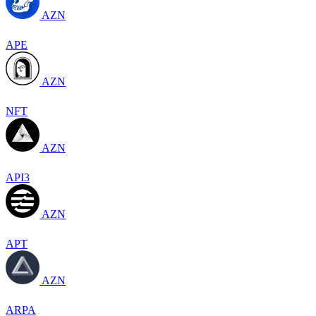
AZN
APE
AZN
NFT
AZN
API3
AZN
APT
AZN
ARPA