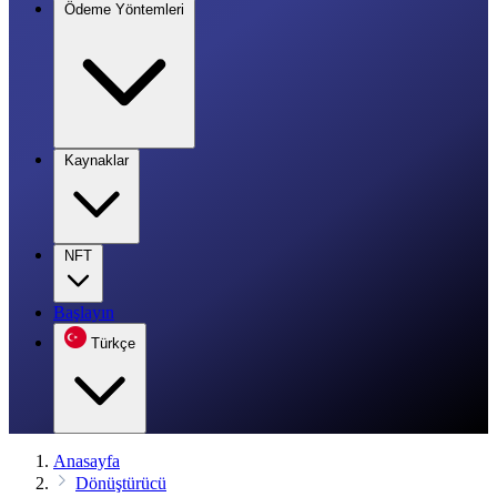
Ödeme Yöntemleri
Kaynaklar
NFT
Başlayın
Türkçe
Anasayfa
Dönüştürücü