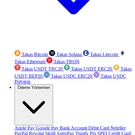
Takas Bitcoin
Takas Solana
Takas Litecoin
Takas Ethereum
Takas TRON
Takas USDT TRC20
Takas USDT ERC20
Takas
USDT BEP20
Takas USDC ERC20
Takas USDC
Polygon
Ödeme Yöntemleri
Apple Pay
Google Pay
Bank Account
Debit Card
Neteller
PayPal
Revolut
Skrill
AstroPay
Trustly
Pix
SPEI
Credit Card