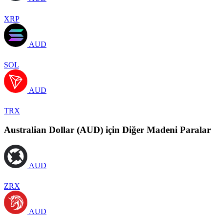
XRP
AUD
SOL
AUD
TRX
Australian Dollar (AUD) için Diğer Madeni Paralar
AUD
ZRX
AUD