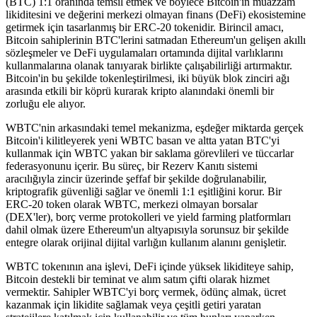
(BTC) 1:1 oranında temsil etmek ve böylece Bitcoin'in muazzam
likiditesini ve değerini merkezi olmayan finans (DeFi) ekosistemine
getirmek için tasarlanmış bir ERC-20 tokenidir. Birincil amacı,
Bitcoin sahiplerinin BTC'lerini satmadan Ethereum'un gelişen akıllı
sözleşmeler ve DeFi uygulamaları ortamında dijital varlıklarını
kullanmalarına olanak tanıyarak birlikte çalışabilirliği artırmaktır.
Bitcoin'in bu şekilde tokenleştirilmesi, iki büyük blok zinciri ağı
arasında etkili bir köprü kurarak kripto alanındaki önemli bir
zorluğu ele alıyor.
WBTC'nin arkasındaki temel mekanizma, eşdeğer miktarda gerçek
Bitcoin'i kilitleyerek yeni WBTC basan ve altta yatan BTC'yi
kullanmak için WBTC yakan bir saklama görevlileri ve tüccarlar
federasyonunu içerir. Bu süreç, bir Rezerv Kanıtı sistemi
aracılığıyla zincir üzerinde şeffaf bir şekilde doğrulanabilir,
kriptografik güvenliği sağlar ve önemli 1:1 eşitliğini korur. Bir
ERC-20 token olarak WBTC, merkezi olmayan borsalar
(DEX'ler), borç verme protokolleri ve yield farming platformları
dahil olmak üzere Ethereum'un altyapısıyla sorunsuz bir şekilde
entegre olarak orijinal dijital varlığın kullanım alanını genişletir.
WBTC tokenının ana işlevi, DeFi içinde yüksek likiditeye sahip,
Bitcoin destekli bir teminat ve alım satım çifti olarak hizmet
vermektir. Sahipler WBTC'yi borç vermek, ödünç almak, ücret
kazanmak için likidite sağlamak veya çeşitli getiri yaratan