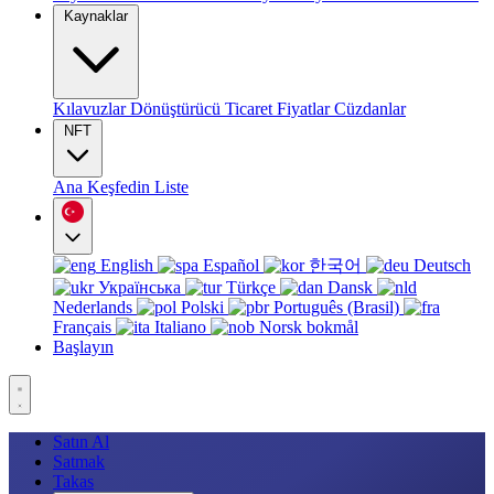
Kaynaklar
Kılavuzlar
Dönüştürücü
Ticaret
Fiyatlar
Cüzdanlar
NFT
Ana
Keşfedin
Liste
English
Español
한국어
Deutsch
Українська
Türkçe
Dansk
Nederlands
Polski
Português (Brasil)
Français
Italiano
Norsk bokmål
Başlayın
Satın Al
Satmak
Takas